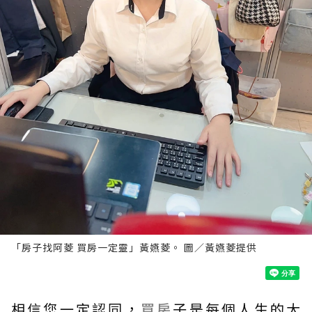
「房子找阿菱 買房一定靈」黃嬿菱。 圖／黃嬿菱提供
相信您一定認同，
買房
子是每個人生的大