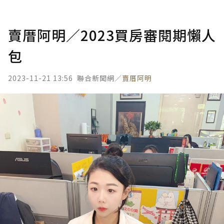
賣厝阿明／2023買房審閱期懶人
包
2023-11-21 13:56
聯合新聞網／
賣厝阿明