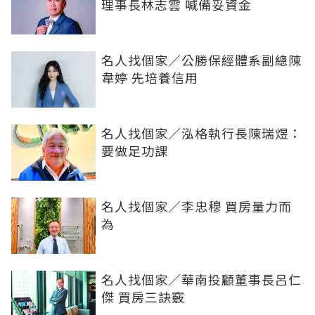
理事長林志雲 喊備妥資金
名人找個家／公勝保經體系副總陳
韋婷 先培養信用
名人找個家／泓格執行長陳瑞煜：
要做足功課
名人找個家／李忠穆 買房量力而
為
名人找個家／華南投顧董事長呂仁
傑 買房三訣竅