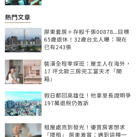
熱門文章
屏東套房＋存股千張00878...目標
65歲退休！32歲台北人曝：現在
已有243張
裝潢全程零探班：屋主人在海外，
17 坪北歐三房完工當天才「開
箱」
假日都回高雄住！他拿里長證明爭
197萬退稅仍敗訴
租屋處亮到發光！優質房客想求
「降租」 房東激賞：遇到這種一