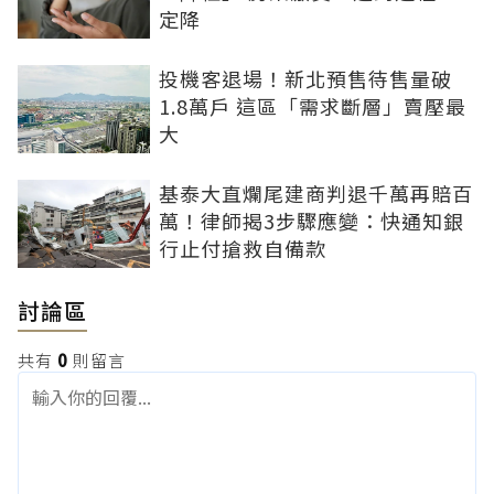
定降
投機客退場！新北預售待售量破
1.8萬戶 這區「需求斷層」賣壓最
大
基泰大直爛尾建商判退千萬再賠百
萬！律師揭3步驟應變：快通知銀
行止付搶救自備款
討論區
共有
0
則留言