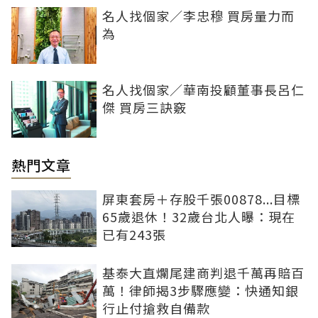
名人找個家／李忠穆 買房量力而
為
名人找個家／華南投顧董事長呂仁
傑 買房三訣竅
熱門文章
屏東套房＋存股千張00878...目標
65歲退休！32歲台北人曝：現在
已有243張
基泰大直爛尾建商判退千萬再賠百
萬！律師揭3步驟應變：快通知銀
行止付搶救自備款