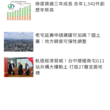
綠建築連三年成長 去年1,342件創
歷年新高
老宅延壽申請踴躍可加碼？國土
署：地方額度可彈性調整
軌道經濟發威！台中捷運南屯G11
站共構大樓動土 打造27層宜居地
標