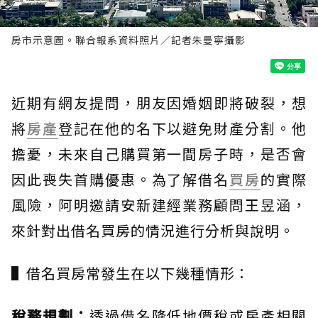
房市示意圖。聯合報系資料照片／記者朱曼寧攝影
近期有網友提問，朋友因婚姻即將破裂，想
將
房產
登記在他的名下以避免財產分割。他
擔憂，未來自己購買第一間房子時，是否會
因此喪失首購優惠。為了解借名
買房
的實際
風險，阿明邀請安新建經業務顧問王昱涵，
來針對出借名買房的情況進行分析與說明。
▌借名買房常發生在以下幾種情形：
稅務規劃：
透過借名降低地價稅或房產相關