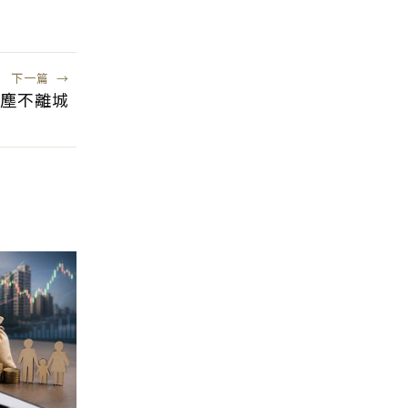
風險低
下一篇
→
離塵不離城