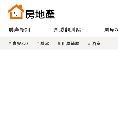
房產新訊
區域觀測站
房屋
青安3.0
繼承
租屋補助
浴室