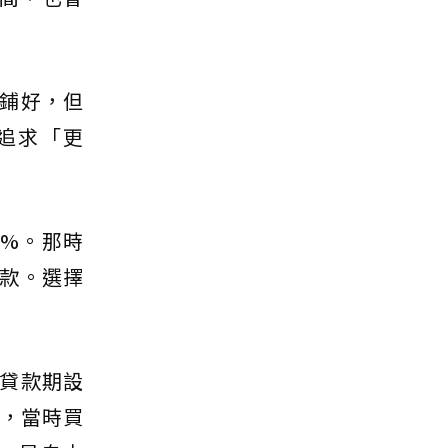
鋪好，但
追求「更
8%。那時
款。選擇
貸款期設
出，當時買