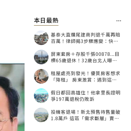
本日最熱
基泰大直爛尾建商判退千萬再賠
百萬！律師揭3步驟應變：快通
知銀行止付搶救自備款
屏東套房＋存股千張00878...目
標65歲退休！32歲台北人曝：
現在已有243張
租屋處亮到發光！優質房客想求
「降租」 房東激賞：遇到這種
一定降
假日都回高雄住！他拿里長證明
爭197萬退稅仍敗訴
投機客退場！新北預售待售量破
1.8萬戶 這區「需求斷層」賣壓
最大