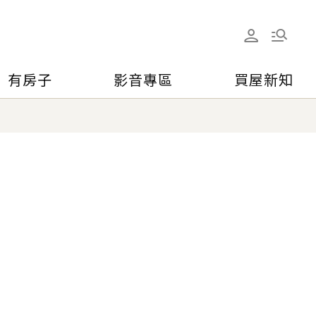
有房子
影音專區
買屋新知