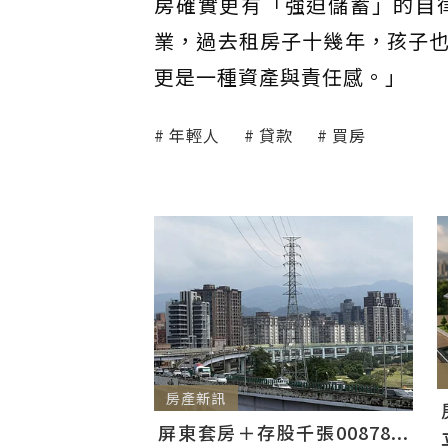
房確實更有「強迫儲蓄」的自
業，過去租房子十幾年，孩子
更是一種資產與責任感。」
年輕人
貸款
買房
房產新訊
屏東套房＋存股千張00878...