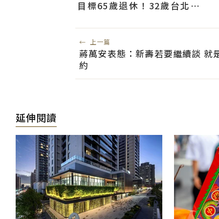
目標65歲退休！32歲台北人
曝：現在已有243張
←
上一篇
蔣萬安表態：新壽若要繼續談 就
約
延伸閱讀