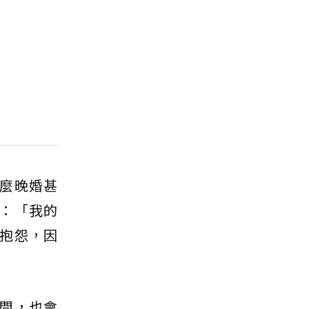
麼晚婚甚
：「我的
抱怨，因
間，也會