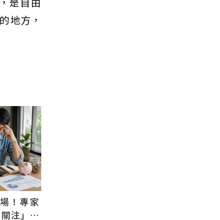
，是自由
的地方，
退場！專家
需關注」：