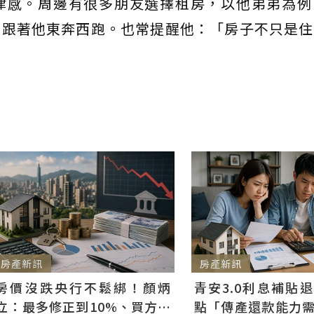
律感。周邊有很多朋友選擇租房，以他弟弟為例
也跟著他東奔西跑。也常提醒他：「房子不只是住
房產新訊
房產新訊
房價沒跌央行不鬆綁！顏炳
青安3.0利息補貼
立：最多修正到10%、買方仍
點「傳產還款能力