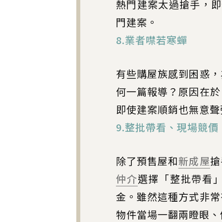
熱門建案太過搶手，即
門建案。
8.業者噤若寒蟬
有些購屋族感到困惑，
何一篇報導？原因在於
即使建案順銷也無意聲
9.整批帶看、現場競價
除了預售屋和
新成屋
搶
仲介
選擇「整批帶看
金。雖然這種方式非常
物件當場一翻兩瞪眼、