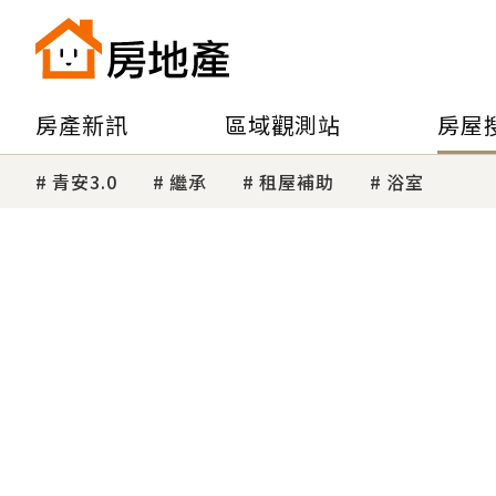
房產新訊
區域觀測站
房屋
青安3.0
繼承
租屋補助
浴室