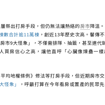
屢屢祭出打房手段，但仍無法讓熱絡的
房市
降溫。
棟數合計逾11萬棟
，創近13年歷史次高。馨傳
房市9大怪象」，不僅需排隊、抽籤，甚至連代銷
人買房信心之高，讓他直呼「心臟像煉蠱一樣
《平均地權條例》修法等打房手段，但近期房市交
9大怪象」
，呼籲打算在今年看房或置產的民眾先