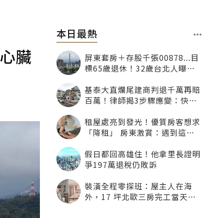
本日最熱
人心臟
屏東套房＋存股千張00878...目
標65歲退休！32歲台北人曝：
現在已有243張
基泰大直爛尾建商判退千萬再賠
百萬！律師揭3步驟應變：快通
知銀行止付搶救自備款
租屋處亮到發光！優質房客想求
「降租」 房東激賞：遇到這種
一定降
假日都回高雄住！他拿里長證明
爭197萬退稅仍敗訴
裝潢全程零探班：屋主人在海
外，17 坪北歐三房完工當天才
「開箱」