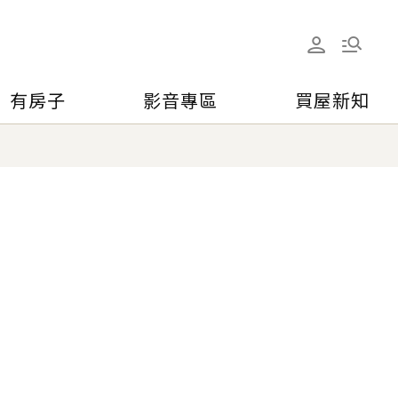
有房子
影音專區
買屋新知