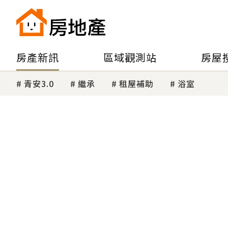
房產新訊
區域觀測站
房屋
青安3.0
繼承
租屋補助
浴室