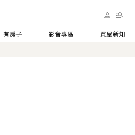
有房子
影音專區
買屋新知