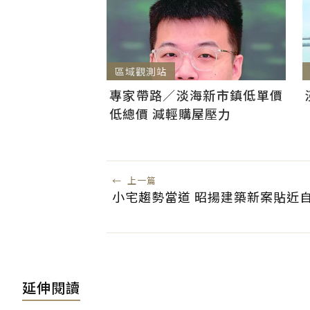
區域觀測站
專家帶路／淡海新市鎮低單價
低總價 減輕購屋壓力
←
上一篇
小宅趨勢當道 昭揚建築新案貼近
延伸閱讀