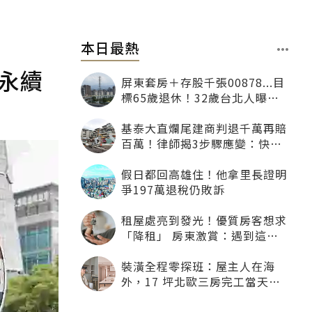
本日最熱
談永續
屏東套房＋存股千張00878...目
標65歲退休！32歲台北人曝：
現在已有243張
基泰大直爛尾建商判退千萬再賠
百萬！律師揭3步驟應變：快通
知銀行止付搶救自備款
假日都回高雄住！他拿里長證明
爭197萬退稅仍敗訴
租屋處亮到發光！優質房客想求
「降租」 房東激賞：遇到這種
一定降
裝潢全程零探班：屋主人在海
外，17 坪北歐三房完工當天才
「開箱」