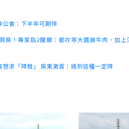
仲公會：下半年可期待
場買房！專家指2關鍵：都在等大選端牛肉、加上
客想求「降租」 房東激賞：遇到這種一定降