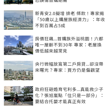
恐誤傷首購剛需
新青安2.0擬增 排老 條款！專家揭
「50歲以上購屋族經濟力」：年收
不到百萬占5成
房價狂飆...首購族外溢桃園！六都
唯一屋齡不到30年 專家：老屋換
價低越來越常見
央行微幅放寬第二戶房貸...卻沒帶
來曙光？專家：買方仍是偏觀望
政府狂砸婚育宅利多...真能救少子
化？張旭嵐點「住只是一部分」：
要結合托嬰才能真正有效