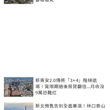
新青安2.0傳將「3+4」階梯退
場！寬限期過後房貸翻倍...月收沒
9萬恐難扛
新北預售告別全面暴漲！林口泰山