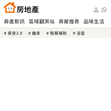
房產新訊
區域觀測站
房屋搜奇
品味生活
青安3.0
繼承
租屋補助
浴室