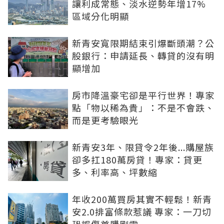
讓利成常態、淡水逆勢年增17%
區域分化明顯
新青安寬限期結束引爆斷頭潮？公
股銀行：申請延長、轉貸的沒有明
顯增加
房市降溫豪宅卻是平行世界！專家
點「物以稀為貴」：不是不會跌、
而是更考驗眼光
新青安3年、限貸令2年後...購屋族
卻多扛180萬房貸！專家：貸更
多、利率高、坪數縮
年收200萬買房其實不輕鬆！新青
安2.0排富條款惹議 專家：一刀切