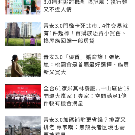
3.0補貼追討機制 張旭嵐：執行難
又不近人情
青安3.0門檻卡死北市...4件交易就
有1件超標！首購族恐買小買舊、
換屋族回歸一般房貸
青安3.0「優貸」婚育族！張旭
嵐：桃園會是首購最好選擇、能買
新又買大
全台61家米其林餐廳...中山區佔19
間最大贏家！專家：空間滿足1條
件較有機會摘星
青安3.0加碼補貼更省錢？排富又
排老 專家嘆：無殼長者困境也需
要被看見