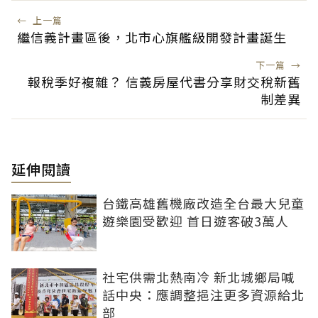
←
上一篇
繼信義計畫區後，北市心旗艦級開發計畫誕生
下一篇
→
報稅季好複雜？ 信義房屋代書分享財交稅新舊
制差異
延伸閱讀
台鐵高雄舊機廠改造全台最大兒童
遊樂園受歡迎 首日遊客破3萬人
社宅供需北熱南冷 新北城鄉局喊
話中央：應調整挹注更多資源給北
部