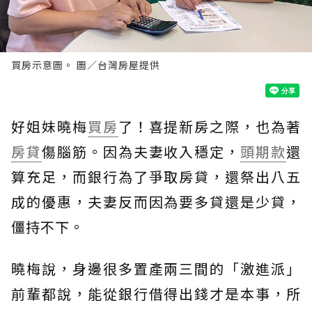
買房示意圖。 圖／台灣房屋提供
好姐妹曉梅
買房
了！喜提新房之際，也為著
房貸
傷腦筋。因為夫妻收入穩定，
頭期款
還
算充足，而銀行為了爭取房貸，還祭出八五
成的優惠，夫妻反而因為要多貸還是少貸，
僵持不下。
曉梅說，身邊很多置產兩三間的「激進派」
前輩都說，能從銀行借得出錢才是本事，所