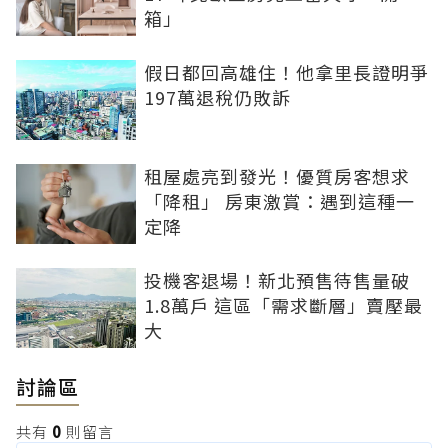
箱」
假日都回高雄住！他拿里長證明爭
197萬退稅仍敗訴
租屋處亮到發光！優質房客想求
「降租」 房東激賞：遇到這種一
定降
投機客退場！新北預售待售量破
1.8萬戶 這區「需求斷層」賣壓最
大
討論區
共有
0
則留言