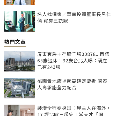
名人找個家／華南投顧董事長呂仁
傑 買房三訣竅
熱門文章
屏東套房＋存股千張00878...目標
65歲退休！32歲台北人曝：現在
已有243張
桃園置地廣場超高確定要拆 國泰
人壽承諾全力配合
裝潢全程零探班：屋主人在海外，
17 坪北歐三房完工當天才「開