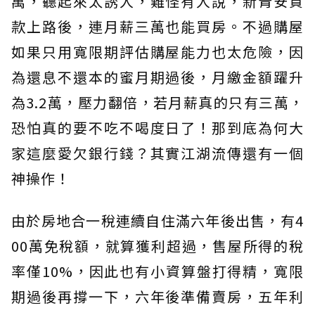
萬，聽起來太誘人，難怪有人說，新青安貸
款上路後，連月薪三萬也能買房。不過購屋
如果只用寬限期評估購屋能力也太危險，因
為還息不還本的蜜月期過後，月繳金額躍升
為3.2萬，壓力翻倍，若月薪真的只有三萬，
恐怕真的要不吃不喝度日了！那到底為何大
家這麼愛欠銀行錢？其實江湖流傳還有一個
神操作！
由於房地合一稅連續自住滿六年後出售，有4
00萬免稅額，就算獲利超過，售屋所得的稅
率僅10%，因此也有小資算盤打得精，寬限
期過後再撐一下，六年後準備賣房，五年利