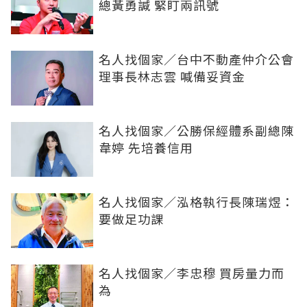
總黃勇諴 緊盯兩訊號
名人找個家／台中不動產仲介公會
理事長林志雲 喊備妥資金
名人找個家／公勝保經體系副總陳
韋婷 先培養信用
名人找個家／泓格執行長陳瑞煜：
要做足功課
名人找個家／李忠穆 買房量力而
為