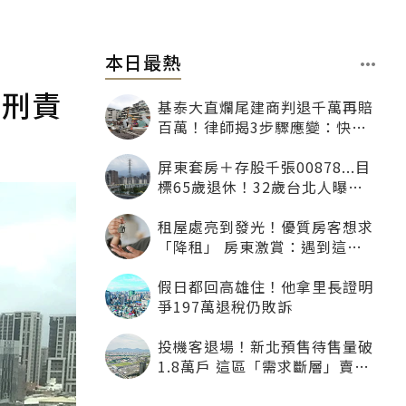
本日最熱
有刑責
基泰大直爛尾建商判退千萬再賠
百萬！律師揭3步驟應變：快通
知銀行止付搶救自備款
屏東套房＋存股千張00878...目
標65歲退休！32歲台北人曝：
現在已有243張
租屋處亮到發光！優質房客想求
「降租」 房東激賞：遇到這種
一定降
假日都回高雄住！他拿里長證明
爭197萬退稅仍敗訴
投機客退場！新北預售待售量破
1.8萬戶 這區「需求斷層」賣壓
最大