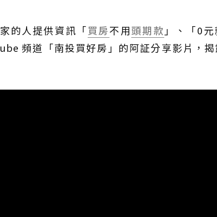
家的人提供資訊「
買房
不用
頭期款
」、「0元
Tube 頻道「南投買好房」的阿証分享影片，