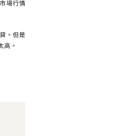
市場行情
貸。但是
太高。