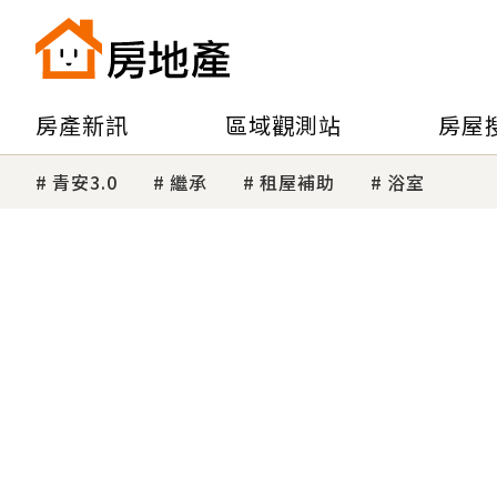
房產新訊
區域觀測站
房屋
青安3.0
繼承
租屋補助
浴室