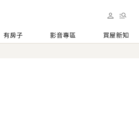
有房子
影音專區
買屋新知