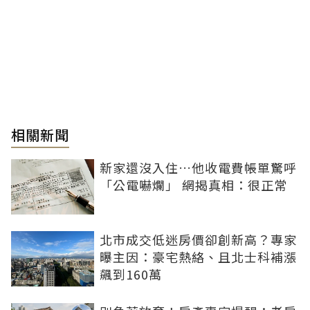
相關新聞
新家還沒入住…他收電費帳單驚呼
「公電嚇爛」 網揭真相：很正常
北市成交低迷房價卻創新高？專家
曝主因：豪宅熱絡、且北士科補漲
飆到160萬