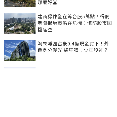
那麼好當
建商房仲全在等台股5萬點！得勝
老闆揭房市潛在危機：慎防股市回
檔落空
陶朱隱園富豪9.4億現金買下！外
僑身分曝光 網狂猜：少年股神？
樹林哪值得住、適合投資？網研究
一年排出前三名：北大特區勝出
雙北房價6月全面轉強！信義房價
指數出爐 台北市年漲逾6％、新北
轉正成長