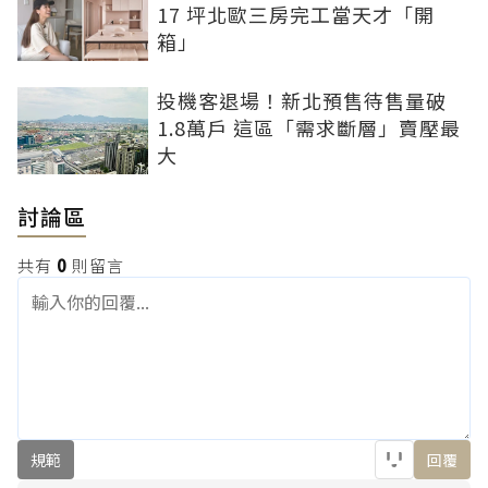
17 坪北歐三房完工當天才「開
箱」
投機客退場！新北預售待售量破
1.8萬戶 這區「需求斷層」賣壓最
大
討論區
共有
0
則留言
規範
回覆