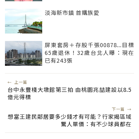
淡海新市鎮 首購族愛
屏東套房＋存股千張00878...目標
65歲退休！32歲台北人曝：現在
已有243張
←
上一篇
台中永豐棧大墩館第三拍 由桃園兆喆建設以8.5
億元得標
下一篇
→
想當王建民鄰居要多少錢才有可能？行家揭區域
驚人單價：有不少球員都在