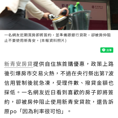
一名網友近期買房即將簽約，並準備跟銀行貸款，卻被房仲阻
止不要使用新青安。(本報資料照片)
新青安房貸
提供自住族首購優惠，政策上路
後引爆房市交易火熱，不過在央行祭出第7波
信用管制後就急凍，受理件數、撥貸金額也
探低。一名網友近日看到喜歡的房子即將簽
約，卻被房仲阻止使用新青安貸款，還告訴
原po「因為利率很可怕」。