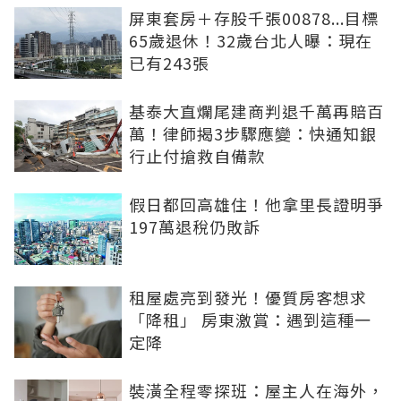
屏東套房＋存股千張00878...目標
65歲退休！32歲台北人曝：現在
已有243張
基泰大直爛尾建商判退千萬再賠百
萬！律師揭3步驟應變：快通知銀
行止付搶救自備款
假日都回高雄住！他拿里長證明爭
197萬退稅仍敗訴
租屋處亮到發光！優質房客想求
「降租」 房東激賞：遇到這種一
定降
裝潢全程零探班：屋主人在海外，