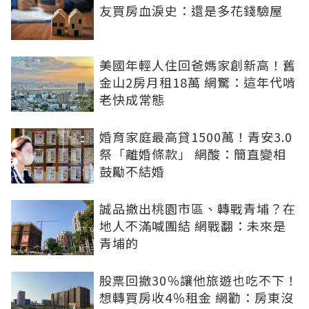
友買房血淚史：還是多花錢驗屋
美國年輕人住回爸媽家創新高！舊
金山2房月租18萬 網驚：這年代啃
老快成常態
婚育家庭最高貸1500萬！青安3.0
祭「離婚條款」 網酸：簡直變相
鼓勵不結婚
誠品撤出桃園市區、轉戰青埔？在
地人不滿喊團結 網戰翻：未來是
青埔的
股票回撤30％讓他旅遊也吃不下！
想轉買房收4％租金 網勸：房東沒