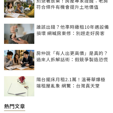
別急著放棄！房產專家提醒：老房
符合條件有機會提升土地價值
誰該出錢？他準時繳租10年遇設備
損壞 網喊房東修：別趕走好房客
房仲說「有人出更高價」是真的？
過來人拆解話術：假競爭製造恐慌
陽台擺床月租2.1萬！溫哥華爆極
端租屋亂象 網驚：台灣真天堂
熱門文章