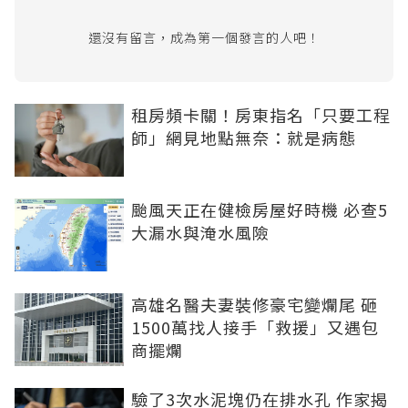
還沒有留言，成為第一個發言的人吧！
租房頻卡關！房東指名「只要工程
師」網見地點無奈：就是病態
颱風天正在健檢房屋好時機 必查5
大漏水與淹水風險
高雄名醫夫妻裝修豪宅變爛尾 砸
1500萬找人接手「救援」又遇包
商擺爛
驗了3次水泥塊仍在排水孔 作家揭