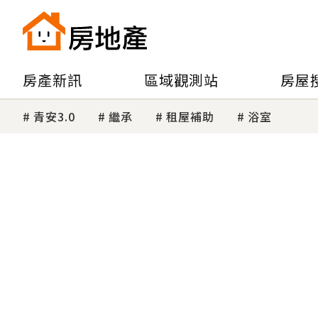
房產新訊
區域觀測站
房屋
青安3.0
繼承
租屋補助
浴室