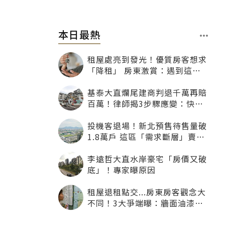
本日最熱
租屋處亮到發光！優質房客想求
「降租」 房東激賞：遇到這種
一定降
基泰大直爛尾建商判退千萬再賠
百萬！律師揭3步驟應變：快通
知銀行止付搶救自備款
投機客退場！新北預售待售量破
1.8萬戶 這區「需求斷層」賣壓
最大
李遠哲大直水岸豪宅「房價又破
底」！專家曝原因
租屋退租點交...房東房客觀念大
不同！3大爭端曝：牆面油漆、
沙發賠償最常鬧翻