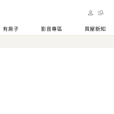
有房子
影音專區
買屋新知