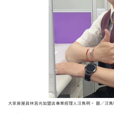
大家房屋員林莒光加盟店專業經理人汪雋明。 圖／汪雋