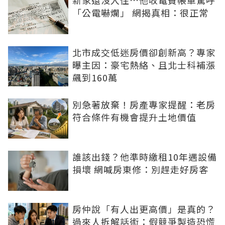
新家還沒入住…他收電費帳單驚呼
「公電嚇爛」 網揭真相：很正常
北市成交低迷房價卻創新高？專家
曝主因：豪宅熱絡、且北士科補漲
飆到160萬
別急著放棄！房產專家提醒：老房
符合條件有機會提升土地價值
誰該出錢？他準時繳租10年遇設備
損壞 網喊房東修：別趕走好房客
房仲說「有人出更高價」是真的？
過來人拆解話術：假競爭製造恐慌