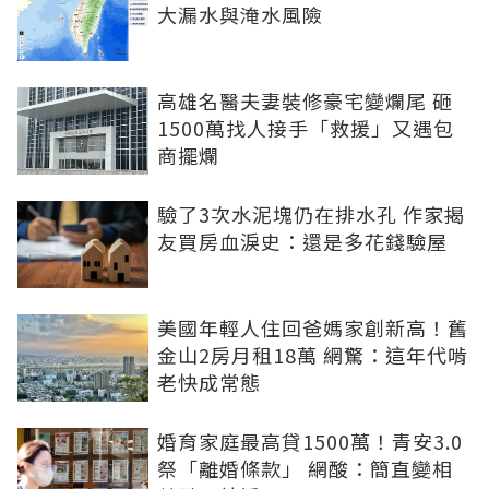
大漏水與淹水風險
高雄名醫夫妻裝修豪宅變爛尾 砸
1500萬找人接手「救援」又遇包
商擺爛
驗了3次水泥塊仍在排水孔 作家揭
友買房血淚史：還是多花錢驗屋
美國年輕人住回爸媽家創新高！舊
金山2房月租18萬 網驚：這年代啃
老快成常態
婚育家庭最高貸1500萬！青安3.0
祭「離婚條款」 網酸：簡直變相