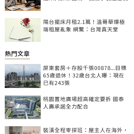
陽台擺床月租2.1萬！溫哥華爆極
端租屋亂象 網驚：台灣真天堂
熱門文章
屏東套房＋存股千張00878...目標
65歲退休！32歲台北人曝：現在
已有243張
桃園置地廣場超高確定要拆 國泰
人壽承諾全力配合
裝潢全程零探班：屋主人在海外，