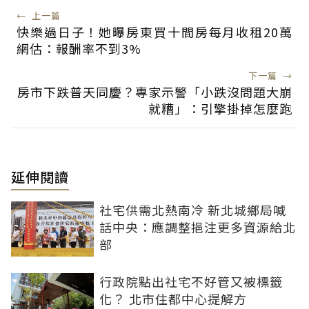
←
上一篇
快樂過日子！她曝房東買十間房每月收租20萬
網估：報酬率不到3%
下一篇
→
房市下跌普天同慶？專家示警「小跌沒問題大崩
就糟」：引擎掛掉怎麼跑
延伸閱讀
社宅供需北熱南冷 新北城鄉局喊
話中央：應調整挹注更多資源給北
部
行政院點出社宅不好管又被標籤
化？ 北市住都中心提解方