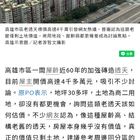
高雄市區老透天標價高達4千萬引發網友熱議，普遍認為這類老
屋僅剩土地價值，商用地段、屋齡與都更機會成為討論焦點。
高雄示意圖／記者游智文攝影
高雄市區一間
屋齡
近60年的加強磚造
透天
，
目前
屋主
開價高達4千多萬元，吸引不少討
論。
原PO表示
，地坪30多坪，土地為商二用
地，卻沒有都更機會，詢問這類老透天該如
何估價。不少
網友
認為，像這種屋齡高、結
構老舊的透天，房屋本身幾乎沒有價值，真
正的價值只剩土地，建議參考周邊同分區的