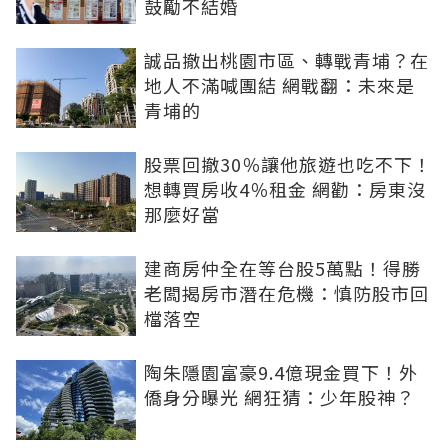
鼓勵不結婚
誠品撤出桃園市區、轉戰青埔？在
地人不滿喊團結 網戰翻：未來是
青埔的
股票回撤30％讓他旅遊也吃不下！
想轉買房收4％租金 網勸：房東沒
那麼好當
建商房仲全在等台股5萬點！得勝
老闆揭房市潛在危機：慎防股市回
檔落空
陶朱隱園富豪9.4億現金買下！外
僑身分曝光 網狂猜：少年股神？