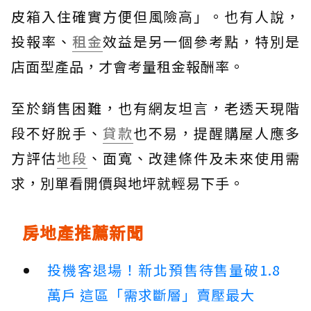
皮箱入住確實方便但風險高」。也有人說，
投報率、
租金
效益是另一個參考點，特別是
店面型產品，才會考量租金報酬率。
至於銷售困難，也有網友坦言，老透天現階
段不好脫手、
貸款
也不易，提醒購屋人應多
方評估
地段
、面寬、改建條件及未來使用需
求，別單看開價與地坪就輕易下手。
房地產推薦新聞
投機客退場！新北預售待售量破1.8
萬戶 這區「需求斷層」賣壓最大