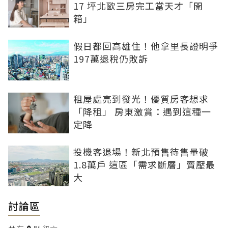
17 坪北歐三房完工當天才「開
箱」
假日都回高雄住！他拿里長證明爭
197萬退稅仍敗訴
租屋處亮到發光！優質房客想求
「降租」 房東激賞：遇到這種一
定降
投機客退場！新北預售待售量破
1.8萬戶 這區「需求斷層」賣壓最
大
討論區