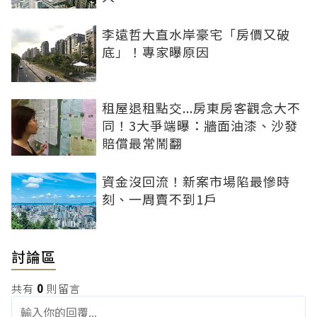
李遠哲大直水岸豪宅「房價又破
底」！專家曝原因
租屋退租點交...房東房客觀念大不
同！3大爭端曝：牆面油漆、沙發
賠償最常鬧翻
資金沒回流！新案市場陷最慘時
刻、一周賣不到1戶
討論區
共有
0
則留言