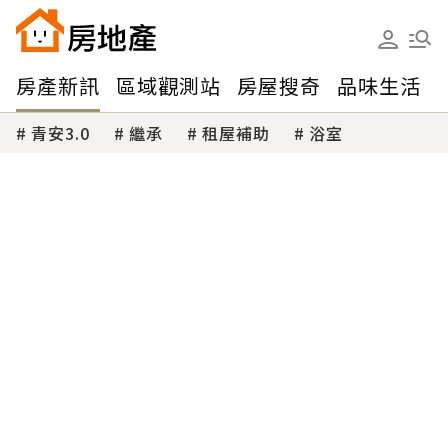
房產新訊
區域觀測站
房屋搜奇
品味生活
青安3.0
繼承
租屋補助
浴室