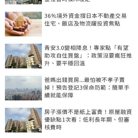
36%境外資金撐日本不動產交易
住宅、飯店及物流躍投資焦點
青安3.0變相降息！專家點「有望
助攻自住買盤」：政策沒要瘋狂推
升、要平穩回溫
爸媽出錢買房...最怕被不孝子賣
掉！預告登記3保命防範：簡單手
續就能保障
房子漲價不是紙上富貴！原屋融資
優缺點1次看：低利長年期、但審
核費時