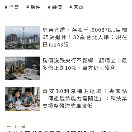
信貸
房仲
裝潢
家電
屏東套房＋存股千張00878...目標
65歲退休！32歲台北人曝：現在
已有243張
房價沒跌央行不鬆綁！顏炳立：最
多修正到10%、買方仍可獲利
青安3.0利息補貼退場！專家點
「傳產還款能力需關注」：科技業
支撐整體違約風險低
←
上一篇