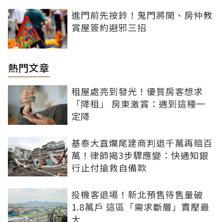
進門前先按鈴！鬼門將開、房仲教
賞屋簽約避邪三招
熱門文章
租屋處亮到發光！優質房客想求
「降租」 房東激賞：遇到這種一
定降
基泰大直爛尾建商判退千萬再賠百
萬！律師揭3步驟應變：快通知銀
行止付搶救自備款
投機客退場！新北預售待售量破
1.8萬戶 這區「需求斷層」賣壓最
大