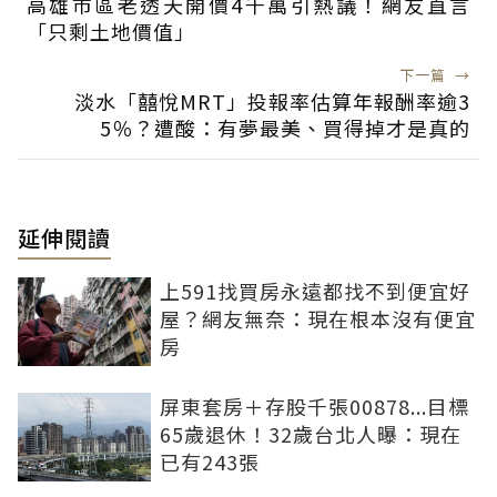
高雄市區老透天開價4千萬引熱議！網友直言
「只剩土地價值」
下一篇
→
淡水「囍悅MRT」投報率估算年報酬率逾3
5％？遭酸：有夢最美、買得掉才是真的
延伸閱讀
上591找買房永遠都找不到便宜好
屋？網友無奈：現在根本沒有便宜
房
屏東套房＋存股千張00878...目標
65歲退休！32歲台北人曝：現在
已有243張