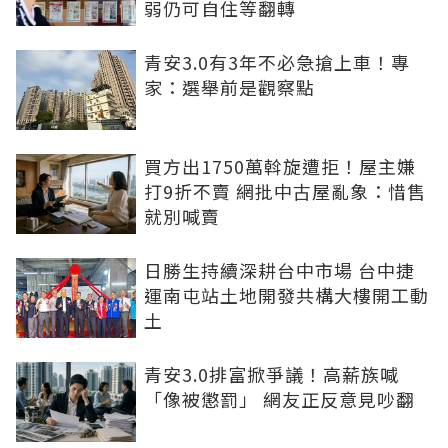
弱仍可自住等翻轉
青安3.0有3年不必急搶上車！專
家：選舉前是觀察點
買方出1750萬斡旋遭拒！屋主嫌
打9折不賣 網批中古屋亂象：惜售
就別喊賣
日勝生持續深耕台中市場 台中捷
運南屯站土地開發共構大樓開工動
土
青安3.0排富掀爭議！高薪族喊
「像被懲罰」 網友正反意見吵翻