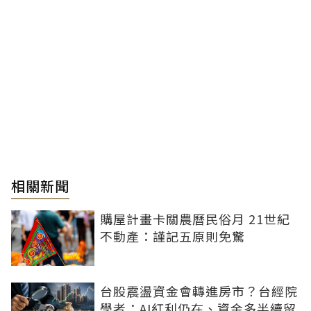
相關新聞
購屋計畫卡關農曆民俗月 21世紀
不動產：謹記五原則免驚
台股震盪資金會轉進房市？台經院
學者：AI紅利仍在、資金多半續留