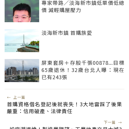
專家帶路／淡海新市鎮低單價低總
價 減輕購屋壓力
淡海新市鎮 首購族愛
屏東套房＋存股千張00878...目標
65歲退休！32歲台北人曝：現在
已有243張
←
上一篇
首購資格借名登記後就喪失！3大地雷踩了後果
嚴重：信用破產、法律責任
下一篇
→
設廠潮退燒！製造業觀望、工業地產交易大減3