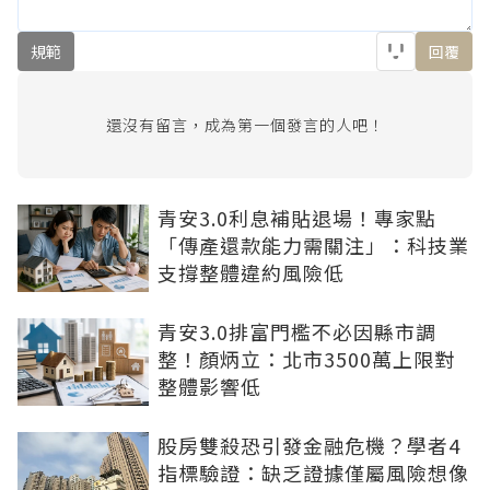
規範
回覆
還沒有留言，成為第一個發言的人吧！
青安3.0利息補貼退場！專家點
「傳產還款能力需關注」：科技業
支撐整體違約風險低
青安3.0排富門檻不必因縣市調
整！顏炳立：北市3500萬上限對
整體影響低
股房雙殺恐引發金融危機？學者4
指標驗證：缺乏證據僅屬風險想像