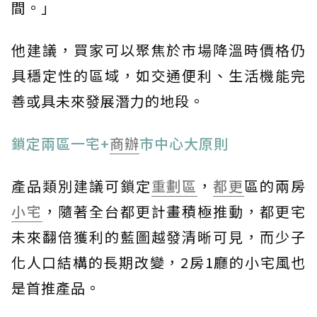
間。」
他建議，買家可以聚焦於市場降溫時價格仍
具穩定性的區域，如交通便利、生活機能完
善或具未來發展潛力的地段。
鎖定兩區一宅+
商辦
市中心大原則
產品類別建議可鎖定
重劃區
，
都更
區的兩房
小宅
，隨著全台都更計畫積極推動，都更宅
未來翻倍獲利的藍圖越發清晰可見，而少子
化人口結構的長期改變，2房1廳的小宅風也
是首推產品。