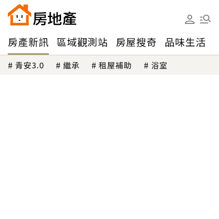
房產新訊
區域觀測站
房屋搜奇
品味生活
青安3.0
繼承
租屋補助
浴室