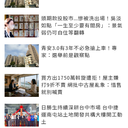
頭期款投股市...慘被洗出場！吳淡
如點「一生至少要有間房」：景氣
弱仍可自住等翻轉
青安3.0有3年不必急搶上車！專
家：選舉前是觀察點
買方出1750萬斡旋遭拒！屋主嫌
打9折不賣 網批中古屋亂象：惜售
就別喊賣
日勝生持續深耕台中市場 台中捷
運南屯站土地開發共構大樓開工動
土