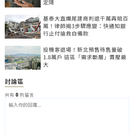
定降
基泰大直爛尾建商判退千萬再賠百
萬！律師揭3步驟應變：快通知銀
行止付搶救自備款
投機客退場！新北預售待售量破
1.8萬戶 這區「需求斷層」賣壓最
大
討論區
共有
0
則留言