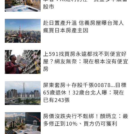
股市
赴日置產升溫 信義房屋曝台灣人
瘋買日本房產主因
上591找買房永遠都找不到便宜好
屋？網友無奈：現在根本沒有便宜
房
屏東套房＋存股千張00878...目標
65歲退休！32歲台北人曝：現在
已有243張
房價沒跌央行不鬆綁！顏炳立：最
多修正到10%、買方仍可獲利