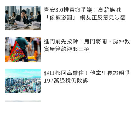
青安3.0排富掀爭議！高薪族喊
「像被懲罰」 網友正反意見吵翻
進門前先按鈴！鬼門將開、房仲教
賞屋簽約避邪三招
假日都回高雄住！他拿里長證明爭
197萬退稅仍敗訴
房市快要V轉！小孟老師指「明年
迎突破」：今年下半年是買點...資
金僅暫時被AI吸走
36%境外資金撐日本不動產交易