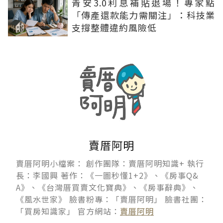
青安3.0利息補貼退場！專家點
「傳產還款能力需關注」：科技業
支撐整體違約風險低
賣厝阿明
賣厝阿明小檔案： 創作團隊：賣厝阿明知識+ 執行
長：李國興 著作：《一圖秒懂1+2》、《房事Q&
A》、《台灣厝買賣文化寶典》、《房事辭典》、
《風水世家》 臉書粉專：「賣厝阿明」 臉書社團：
「買房知識家」 官方網站：
賣厝阿明