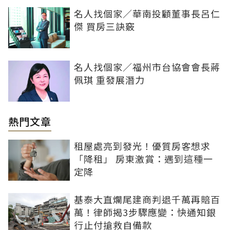
名人找個家／華南投顧董事長呂仁
傑 買房三訣竅
名人找個家／福州市台協會會長蔣
佩琪 重發展潛力
熱門文章
租屋處亮到發光！優質房客想求
「降租」 房東激賞：遇到這種一
定降
基泰大直爛尾建商判退千萬再賠百
萬！律師揭3步驟應變：快通知銀
行止付搶救自備款