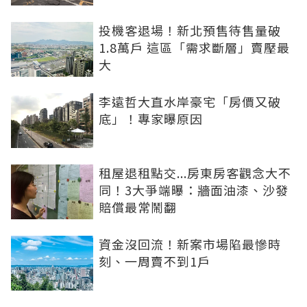
投機客退場！新北預售待售量破
1.8萬戶 這區「需求斷層」賣壓最
大
李遠哲大直水岸豪宅「房價又破
底」！專家曝原因
租屋退租點交...房東房客觀念大不
同！3大爭端曝：牆面油漆、沙發
賠償最常鬧翻
資金沒回流！新案市場陷最慘時
刻、一周賣不到1戶