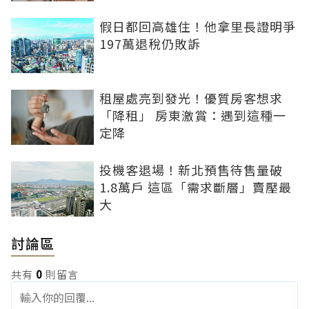
假日都回高雄住！他拿里長證明爭
197萬退稅仍敗訴
租屋處亮到發光！優質房客想求
「降租」 房東激賞：遇到這種一
定降
投機客退場！新北預售待售量破
1.8萬戶 這區「需求斷層」賣壓最
大
討論區
共有
0
則留言