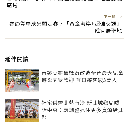
區域
下一篇
→
春節賞屋成另類走春？「黃金海岸+超強交通」
成宜居聖地
延伸閱讀
台鐵高雄舊機廠改造全台最大兒童
遊樂園受歡迎 首日遊客破3萬人
社宅供需北熱南冷 新北城鄉局喊
話中央：應調整挹注更多資源給北
部