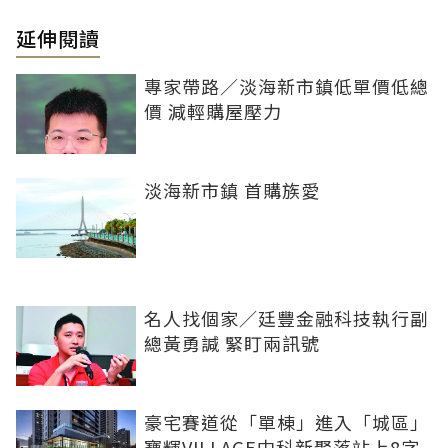
延伸閱讀
專家帶路／淡海新市鎮低單價低總
價 減輕購屋壓力
淡海新市鎮 首購族愛
名人找個家／廷豐金融科技執行副
總黃勇諴 緊盯兩訊號
豪宅賽道從「單棟」進入「城區」
寶輝VILLAGE中科新聚落站上8字