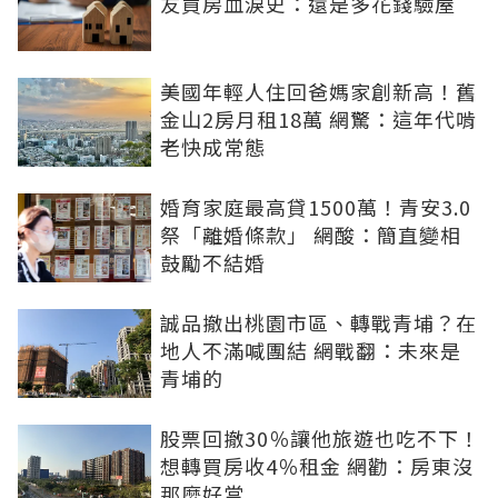
友買房血淚史：還是多花錢驗屋
美國年輕人住回爸媽家創新高！舊
金山2房月租18萬 網驚：這年代啃
老快成常態
婚育家庭最高貸1500萬！青安3.0
祭「離婚條款」 網酸：簡直變相
鼓勵不結婚
誠品撤出桃園市區、轉戰青埔？在
地人不滿喊團結 網戰翻：未來是
青埔的
股票回撤30％讓他旅遊也吃不下！
想轉買房收4％租金 網勸：房東沒
那麼好當