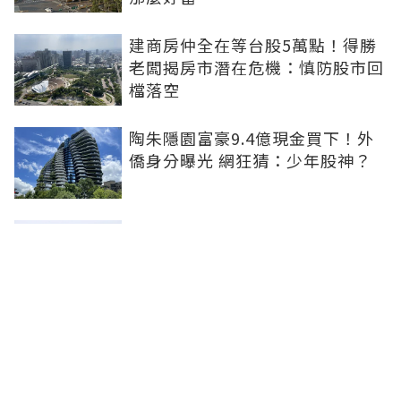
建商房仲全在等台股5萬點！得勝
老闆揭房市潛在危機：慎防股市回
檔落空
陶朱隱園富豪9.4億現金買下！外
僑身分曝光 網狂猜：少年股神？
樹林哪值得住、適合投資？網研究
一年排出前三名：北大特區勝出
雙北房價6月全面轉強！信義房價
指數出爐 台北市年漲逾6％、新北
轉正成長