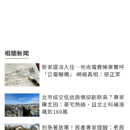
相關新聞
新家還沒入住…他收電費帳單驚呼
「公電嚇爛」 網揭真相：很正常
北市成交低迷房價卻創新高？專家
曝主因：豪宅熱絡、且北士科補漲
飆到160萬
別急著放棄！房產專家提醒：老房