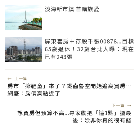
淡海新市鎮 首購族愛
屏東套房＋存股千張00878...目標
65歲退休！32歲台北人曝：現在
已有243張
←
上一篇
房市「擦鞋童」來了？鐵齒魯空開始追高買房…
網憂：房價高點近了
下一篇
→
想買房但預算不高...專家勸把「這1點」擺最
後：除非你真的很有錢