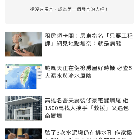
還沒有留言，成為第一個發言的人吧！
租房頻卡關！房東指名「只要工程
師」網見地點無奈：就是病態
颱風天正在健檢房屋好時機 必查5
大漏水與淹水風險
高雄名醫夫妻裝修豪宅變爛尾 砸
1500萬找人接手「救援」又遇包
商擺爛
驗了3次水泥塊仍在排水孔 作家揭