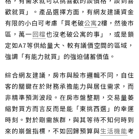
格，有需求就可以挑喜歡的談價格，談到喜
歡就買」。產品選擇方面，有網友建議資金
有限的小白可考慮「買老破
公寓
2樓，然後市
區，萬一
回檔
也沒老破公寓的事」，或是鎖
定如A7等供給量大、較有議價空間的區域，
強調「有能力就買」的強迫儲蓄價值。
綜合網友建議，房市與股市邏輯不同，自住
客的關鍵在於財務承擔能力與居住需求，而
非精準預測波段。在房市盤整期，交易量萎
縮對買方而言反而是能「東挑西選」的幸運
時刻。對於剛需族群，與其等待不知何時到
來的崩盤指標，不如回歸預算與
生活機能
考