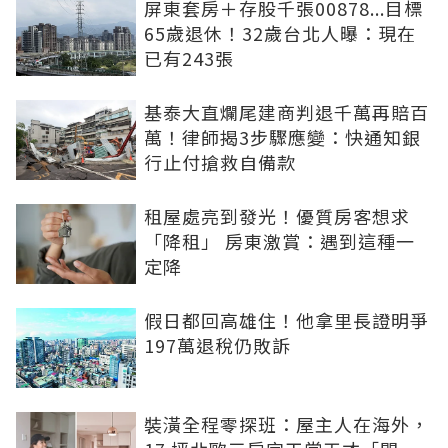
屏東套房＋存股千張00878...目標
65歲退休！32歲台北人曝：現在
已有243張
基泰大直爛尾建商判退千萬再賠百
萬！律師揭3步驟應變：快通知銀
行止付搶救自備款
租屋處亮到發光！優質房客想求
「降租」 房東激賞：遇到這種一
定降
假日都回高雄住！他拿里長證明爭
197萬退稅仍敗訴
裝潢全程零探班：屋主人在海外，