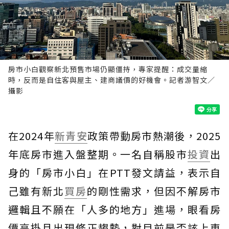
房市小白觀察新北預售市場仍顯僵持，專家提醒：成交量縮
時，反而是自住客與屋主、建商議價的好機會。記者游智文／
攝影
在2024年
新青安
政策帶動房市熱潮後，2025
年底房市進入盤整期。一名自稱股市
投資
出
身的「房市小白」在PTT發文請益，表示自
己雖有新北
買房
的剛性需求，但因不解房市
邏輯且不願在「人多的地方」進場，眼看房
價高掛且出現修正趨勢，對目前是否該上車