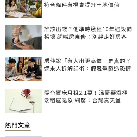
符合條件有機會提升土地價值
誰該出錢？他準時繳租10年遇設備
損壞 網喊房東修：別趕走好房客
房仲說「有人出更高價」是真的？
過來人拆解話術：假競爭製造恐慌
陽台擺床月租2.1萬！溫哥華爆極
端租屋亂象 網驚：台灣真天堂
熱門文章