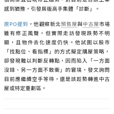
感到猶豫，引發房版高手集體「診斷」。
原PO提到
，他觀察新北
預售屋
與
中古屋
市場
雖有修正風聲，但實際走訪發現跌勢不明
顯，且物件去化速度仍快。他試圖以股市
「找點位、看指標」的方式擬定購屋策略，
卻發現難以判斷反轉點，因而陷入「一方面
沒錢、另一方面不敢衝」的窘境，發文詢問
目前應繼續空手等待，還是該趁勢轉進中古
屋或特定重劃區。