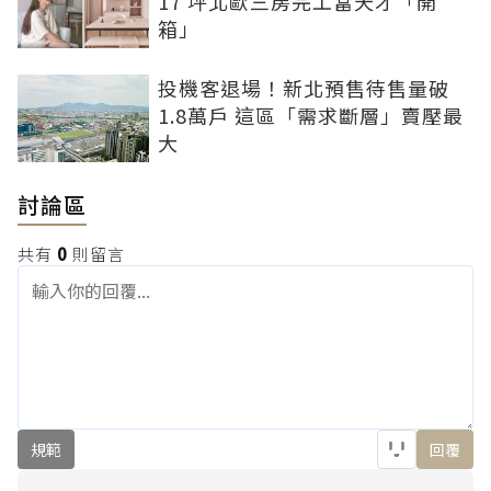
17 坪北歐三房完工當天才「開
箱」
投機客退場！新北預售待售量破
1.8萬戶 這區「需求斷層」賣壓最
大
討論區
共有
0
則留言
規範
回覆