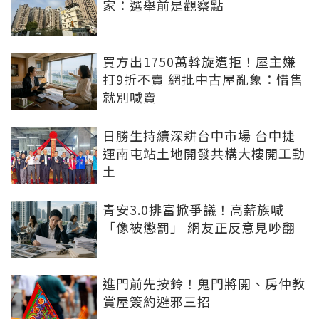
家：選舉前是觀察點
買方出1750萬斡旋遭拒！屋主嫌
打9折不賣 網批中古屋亂象：惜售
就別喊賣
日勝生持續深耕台中市場 台中捷
運南屯站土地開發共構大樓開工動
土
青安3.0排富掀爭議！高薪族喊
「像被懲罰」 網友正反意見吵翻
進門前先按鈴！鬼門將開、房仲教
賞屋簽約避邪三招