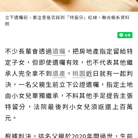
立下遺囑前，要注意是否踩到「特留分」紅線。聯合報系資料
照
不少長輩會透過
遺囑
，把房地產指定留給特
定子女，但即使遺囑有效，也不代表其他繼
承人完全拿不到
遺產
。
桃園
近日就有一起判
決，一名父親生前立下公證遺囑，指定土地
由小女兒單獨繼承，不料其他手足提告主張
特留分，法院最後判小女兒須返還上百萬
元。
根據判決，這名父親於2020年間過世，生前