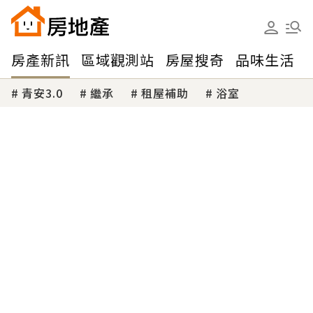
房產新訊
區域觀測站
房屋搜奇
品味生活
青安3.0
繼承
租屋補助
浴室