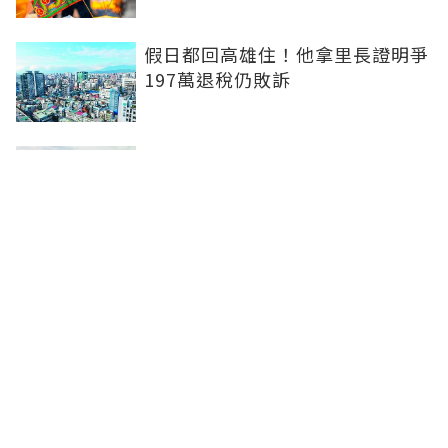
假日都回高雄住！他拿里長證明爭
197萬退稅仍敗訴
房市快要V轉！小孟老師指「明年
迎突破」：今年下半年是買點...資
金僅暫時被AI吸走
36%境外資金撐日本不動產交易
住宅、飯店及物流躍投資焦點
聯合線上公司 著作權所有 ©2025