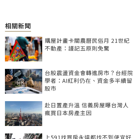
相關新聞
購屋計畫卡關農曆民俗月 21世紀
不動產：謹記五原則免驚
台股震盪資金會轉進房市？台經院
學者：AI紅利仍在、資金多半續留
股市
赴日置產升溫 信義房屋曝台灣人
瘋買日本房產主因
上591找買房永遠都找不到便宜好