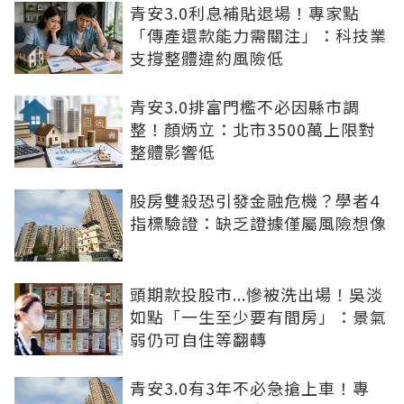
青安3.0利息補貼退場！專家點
「傳產還款能力需關注」：科技業
支撐整體違約風險低
青安3.0排富門檻不必因縣市調
整！顏炳立：北市3500萬上限對
整體影響低
股房雙殺恐引發金融危機？學者4
指標驗證：缺乏證據僅屬風險想像
頭期款投股市...慘被洗出場！吳淡
如點「一生至少要有間房」：景氣
弱仍可自住等翻轉
青安3.0有3年不必急搶上車！專