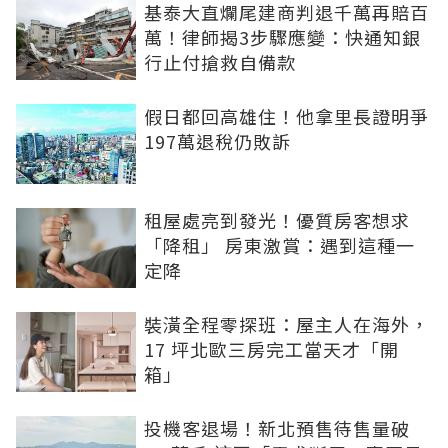
基泰大直爛尾建商判退千萬再賠百
萬！律師揭3步驟應變：快通知銀
行止付搶救自備款
假日都回高雄住！他拿里長證明爭
197萬退稅仍敗訴
租屋處亮到發光！優質房客想求
「降租」 房東激賞：遇到這種一
定降
裝潢全程零探班：屋主人在海外，
17 坪北歐三房完工當天才「開
箱」
投機客退場！新北預售待售量破