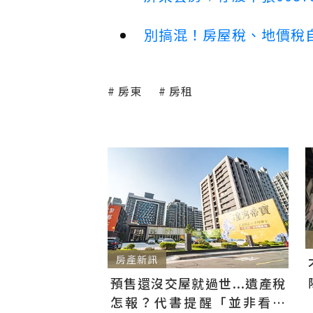
別搞混！房屋稅、地價稅
房東
房租
房產新訊
預售還沒交屋就過世...遺產稅
怎報？代書提醒「並非看總