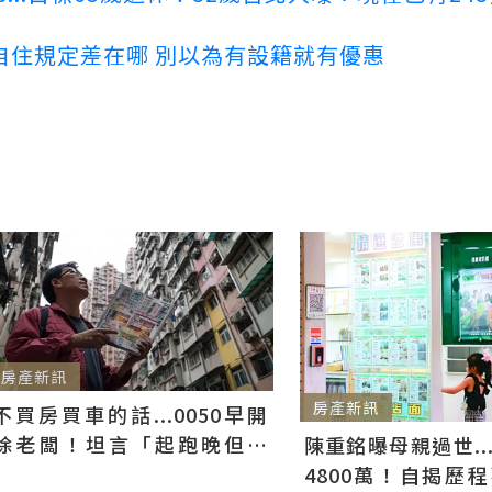
自住規定差在哪 別以為有設籍就有優惠
房產新訊
房產新訊
不買房買車的話...0050早開
除老闆！坦言「起跑晚但踏
陳重銘曝母親過世..
實」：理財終極目標是生活
4800萬！自揭歷