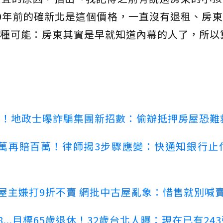
0年前的確新北是這個價格，一直沒有退租、房
種可能：房東其實是早就知道內幕的人了，所以算
心！地政士曝詐騙集團新招數：偷辦抵押房屋恐難
萬再賠百萬！律師揭3步驟應變：快通知銀行止
！屋主嫌打9折不賣 網批中古屋亂象：惜售就別喊
...目標65歲退休！32歲台北人曝：現在已有24