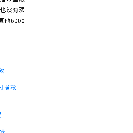
東也沒有漲
他6000
救
付搶救
賣
3張