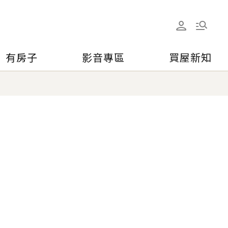
有房子
影音專區
買屋新知