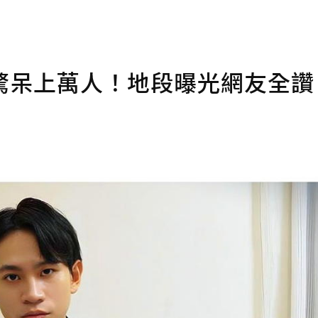
」驚呆上萬人！地段曝光網友全讚