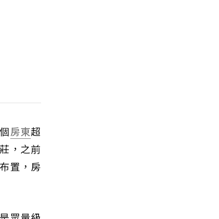
個
房東
超
莊，之前
布置，房
是眾量級