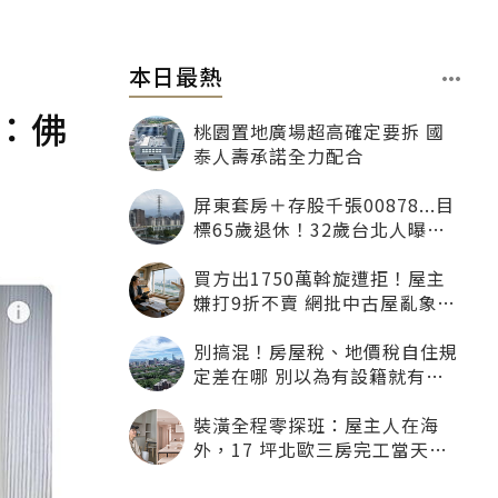
本日最熱
：佛
桃園置地廣場超高確定要拆 國
泰人壽承諾全力配合
屏東套房＋存股千張00878...目
標65歲退休！32歲台北人曝：
現在已有243張
買方出1750萬斡旋遭拒！屋主
嫌打9折不賣 網批中古屋亂象：
惜售就別喊賣
別搞混！房屋稅、地價稅自住規
定差在哪 別以為有設籍就有優
惠
裝潢全程零探班：屋主人在海
外，17 坪北歐三房完工當天才
「開箱」