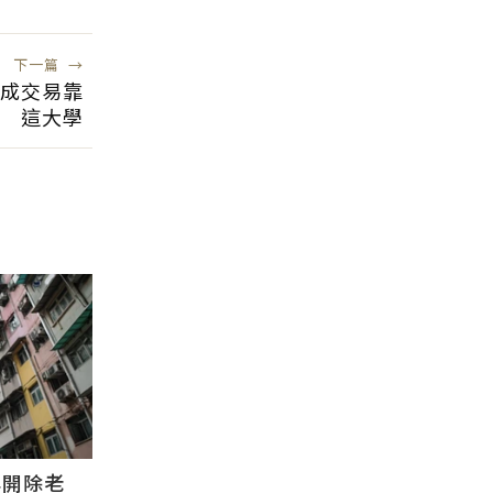
稅務陷阱
下一篇
→
5成交易靠
這大學
早開除老