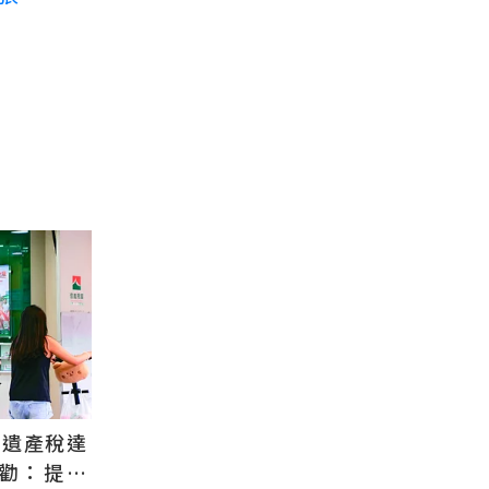
.遺產稅達
程勸：提早