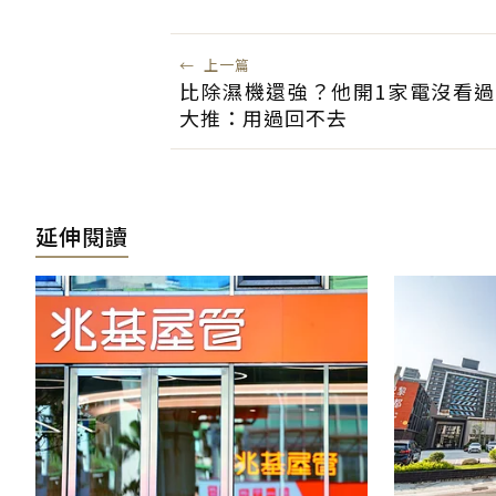
價」：不算房產是債權
←
上一篇
比除濕機還強？他開1家電沒看過
大推：用過回不去
延伸閱讀