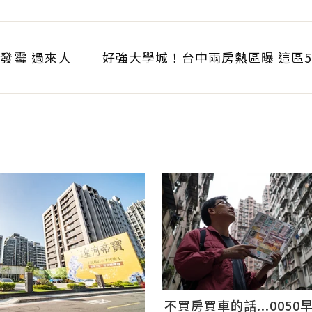
幫子女買房存股避開
發霉 過來人
好強大學城！台中兩房熱區曝 這區
不買房買車的話...0050