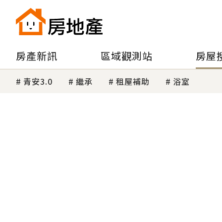
房產新訊
區域觀測站
房屋
青安3.0
繼承
租屋補助
浴室