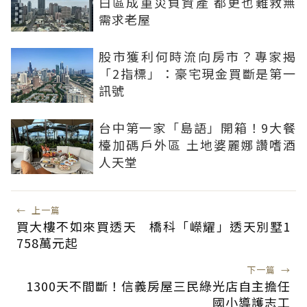
白區成重災負資產 都更也難救無
需求老屋
股市獲利何時流向房市？專家揭
「2指標」：豪宅現金買斷是第一
訊號
台中第一家「島語」開箱！9大餐
檯加碼戶外區 土地婆麗娜讚嗜酒
人天堂
←
上一篇
買大樓不如來買透天 橋科「嶸耀」透天別墅1
758萬元起
下一篇
→
1300天不間斷！信義房屋三民綠光店自主擔任
國小導護志工