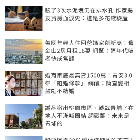
驗了3次水泥塊仍在排水孔 作家揭
友買房血淚史：還是多花錢驗屋
美國年輕人住回爸媽家創新高！舊
金山2房月租18萬 網驚：這年代啃
老快成常態
婚育家庭最高貸1500萬！青安3.0
祭「離婚條款」 網酸：簡直變相
鼓勵不結婚
誠品撤出桃園市區、轉戰青埔？在
地人不滿喊團結 網戰翻：未來是
青埔的