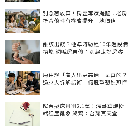
別急著放棄！房產專家提醒：老房
符合條件有機會提升土地價值
誰該出錢？他準時繳租10年遇設備
損壞 網喊房東修：別趕走好房客
房仲說「有人出更高價」是真的？
過來人拆解話術：假競爭製造恐慌
陽台擺床月租2.1萬！溫哥華爆極
端租屋亂象 網驚：台灣真天堂