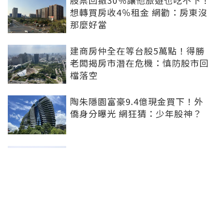
股票回撤30％讓他旅遊也吃不下！
想轉買房收4％租金 網勸：房東沒
那麼好當
建商房仲全在等台股5萬點！得勝
老闆揭房市潛在危機：慎防股市回
檔落空
陶朱隱園富豪9.4億現金買下！外
僑身分曝光 網狂猜：少年股神？
樹林哪值得住、適合投資？網研究
一年排出前三名：北大特區勝出
雙北房價6月全面轉強！信義房價
指數出爐 台北市年漲逾6％、新北