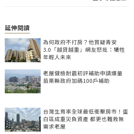
延伸閱讀
為何政府不打房？他質疑青安
3.0「越貸越重」網友怒批：犧牲
年輕人未來
老屋健檢耐震初評補助申請爆量
苗栗縣政府加碼100戶補助
台灣生育率全球最低衝擊房市！蛋
白區成重災負資產 都更也難救無
需求老屋