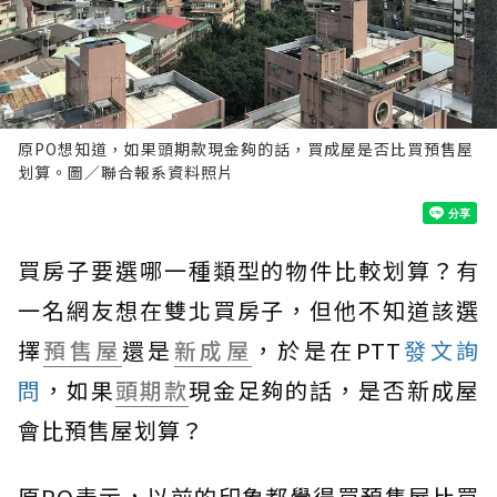
原PO想知道，如果頭期款現金夠的話，買成屋是否比買預售屋
划算。圖／聯合報系資料照片
買房子要選哪一種類型的物件比較划算？有
一名網友想在雙北買房子，但他不知道該選
擇
預售屋
還是
新成屋
，於是在PTT
發文詢
問
，如果
頭期款
現金足夠的話，是否新成屋
會比預售屋划算？
原PO表示，以前的印象都覺得買預售屋比買