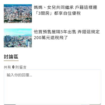
媽媽、女兒共同繼承 戶籍這樣遷
「3間房」都享自住優稅
他買預售屋隔5年出售 弄錯這規定
200萬元退稅飛了
討論區
共有
0
則留言