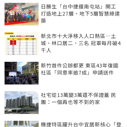
日勝生「台中捷運南屯站」開工
打造地上27層、地下5層智慧綠建
築
新北市十大淨移入人口熱區…土
城、林口居二、三名 冠軍每月破4
千人
新竹首件公辦都更 東區43年復國
社區「同意率逾7成」申請送件
社宅從13萬變3萬還不保證蓋 民
團：一個再也等不到的家
機捷特區躍升台中宜居新核心「登