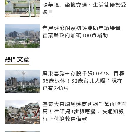
陽華境」坐擁交通、生活雙優勢受
矚目
老屋健檢耐震初評補助申請爆量
苗栗縣政府加碼100戶補助
熱門文章
屏東套房＋存股千張00878...目標
65歲退休！32歲台北人曝：現在
已有243張
基泰大直爛尾建商判退千萬再賠百
萬！律師揭3步驟應變：快通知銀
行止付搶救自備款