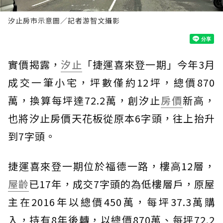
汐止房市示意圖／記者游智文攝影
實價揭露，
汐止
「捷運喜來登一期」今年3月
成交一筆小宅，坪數僅約12坪，總價870
萬，換算每坪達72.2萬，創汐止
房價
新高，
也將汐止房價天花板從原本6字頭，往上抬升
到7字頭。
捷運喜來登一期位於福德一路，樓高12層，
屋齡
已17年，成交7字頭的為低樓層戶，原屋
主在2016年以總價450萬，每坪37.3萬購
入，持有8年後轉，以總價870萬、每坪72.2