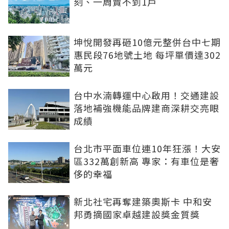
刻、一周賣不到1戶
坤悅開發再砸10億元整併台中七期
惠民段76地號土地 每坪單價達302
萬元
台中水湳轉運中心啟用！交通建設
落地補強機能品牌建商深耕交亮眼
成績
台北市平面車位連10年狂漲！大安
區332萬創新高 專家：有車位是奢
侈的幸福
新北社宅再奪建築奧斯卡 中和安
邦勇摘國家卓越建設獎金質獎