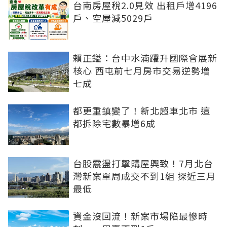
台南房屋稅2.0見效 出租戶增4196
戶、空屋減5029戶
賴正鎰：台中水湳躍升國際會展新
核心 西屯前七月房市交易逆勢增
七成
都更重鎮變了！新北超車北市 這
都拆除宅數暴增6成
台股震盪打擊購屋興致！7月北台
灣新案單周成交不到1組 探近三月
最低
資金沒回流！新案市場陷最慘時