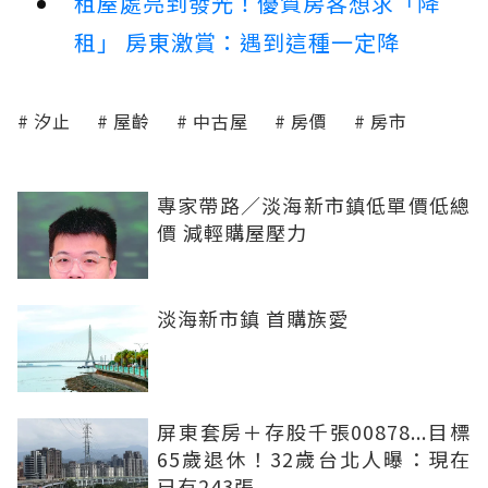
租屋處亮到發光！優質房客想求「降
租」 房東激賞：遇到這種一定降
汐止
屋齡
中古屋
房價
房市
專家帶路／淡海新市鎮低單價低總
價 減輕購屋壓力
淡海新市鎮 首購族愛
屏東套房＋存股千張00878...目標
65歲退休！32歲台北人曝：現在
已有243張