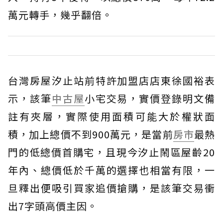
萬元轉手，幾乎翻倍。
台灣房屋汐止站前特許加盟店店東徐國裕表
示，該筆
中古屋
小宅交易，實價登錄明文備
註有夾層，實際使用面積可能大於權狀面
積，加上總價不到900萬元，是當前
房市
最熱
門的低總價首購宅，且現今汐止鬧區屋齡20
年內、總價低於千萬的選擇也相當有限，一
旦釋出便吸引買家追價搶購，是該筆交易衝
出7字頭高價主因。