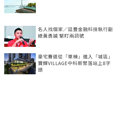
名人找個家／廷豐金融科技執行副
總黃勇諴 緊盯兩訊號
豪宅賽道從「單棟」進入「城區」
寶輝VILLAGE中科新聚落站上8字
頭