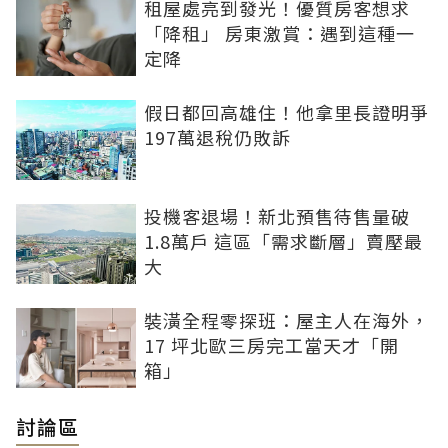
租屋處亮到發光！優質房客想求
「降租」 房東激賞：遇到這種一
定降
假日都回高雄住！他拿里長證明爭
197萬退稅仍敗訴
投機客退場！新北預售待售量破
1.8萬戶 這區「需求斷層」賣壓最
大
裝潢全程零探班：屋主人在海外，
17 坪北歐三房完工當天才「開
箱」
討論區