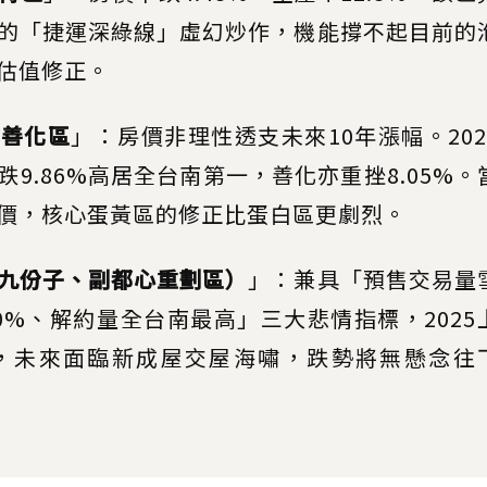
的「捷運深綠線」虛幻炒作，機能撐不起目前的
估值修正。
、善化區
」：房價非理性透支未來10年漲幅。202
9.86%高居全台南第一，善化亦重挫8.05%。
價，核心蛋黃區的修正比蛋白區更劇烈。
九份子、副都心重劃區）
」：兼具「預售交易量
0%、解約量全台南最高」三大悲情指標，2025
件，未來面臨新成屋交屋海嘯，跌勢將無懸念往