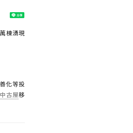
7萬棟湧現
與善化等投
中古屋
移