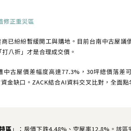
估值修正重災區
建商已紛紛暫緩開工與購地。目前台南中古屋議價
接「打八折」才是合理成交價。
中古屋價差幅度高達77.3%，30坪總價落差可
金缺口。ZACK結合AI資料交叉比對，全面點名
特區
」：房價下跌4.48%、空屋率12.8%。該區