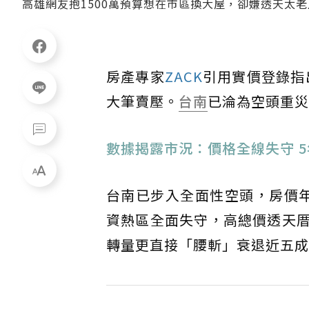
高雄網友抱1500萬預算想在市區換大屋，卻嫌透天太
房產專家
ZACK
引用實價登錄指出
大筆賣壓。
台南
已淪為空頭重災
數據揭露市況：價格全線失守 
台南已步入全面性空頭，房價年
資熱區全面失守，高總價透天厝
轉量更直接「腰斬」衰退近五成