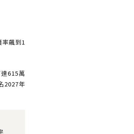
率飆到1
達615萬
2027年
完