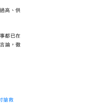
本過高、供
理事都已在
言論，徹
付搶救