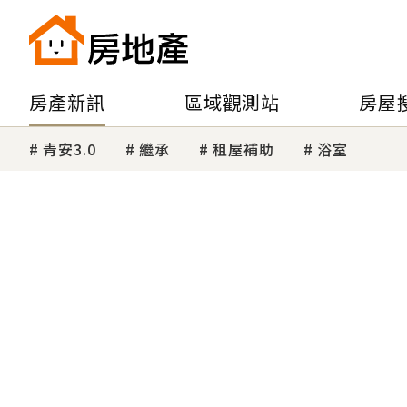
房產新訊
區域觀測站
房屋
青安3.0
繼承
租屋補助
浴室