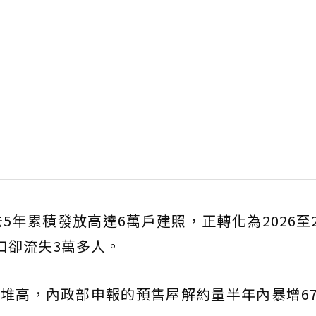
年累積發放高達6萬戶建照，正轉化為2026至2
口卻流失3萬多人。
續堆高，內政部申報的預售屋解約量半年內暴增67