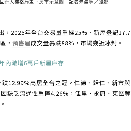
老且新大樓格局差。房市示意圖。記者朱曼寧／攝影
，2025年全台交易量重挫25%、新屋登記17.
區，
預售屋
成交量暴跌88%，市場幾近冰封。
5年內激增6萬戶新屋庫存
跌12.99%高居全台之冠。仁德、歸仁、新市
因缺乏流通性重摔4.26%，佳里、永康、東區等
。