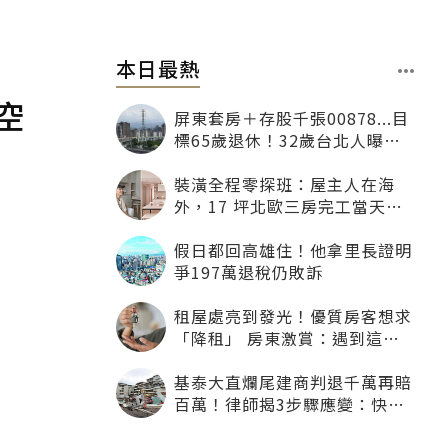
本日最熱
空
屏東套房＋存股千張00878...目
標65歲退休！32歲台北人曝：
現在已有243張
裝潢全程零探班：屋主人在海
外，17 坪北歐三房完工當天才
「開箱」
假日都回高雄住！他拿里長證明
爭197萬退稅仍敗訴
租屋處亮到發光！優質房客想求
「降租」 房東激賞：遇到這種
一定降
基泰大直爛尾建商判退千萬再賠
百萬！律師揭3步驟應變：快通
知銀行止付搶救自備款