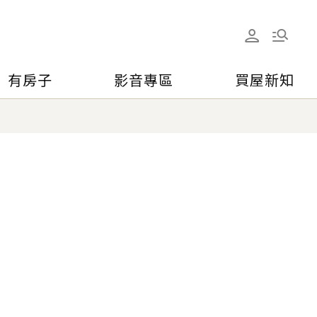
有房子
影音專區
買屋新知