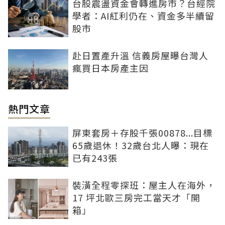
台股震盪資金會轉進房市？台經院
學者：AI紅利仍在、資金多半續留
股市
赴日置產升溫 信義房屋曝台灣人
瘋買日本房產主因
熱門文章
屏東套房＋存股千張00878...目標
65歲退休！32歲台北人曝：現在
已有243張
裝潢全程零探班：屋主人在海外，
17 坪北歐三房完工當天才「開
箱」