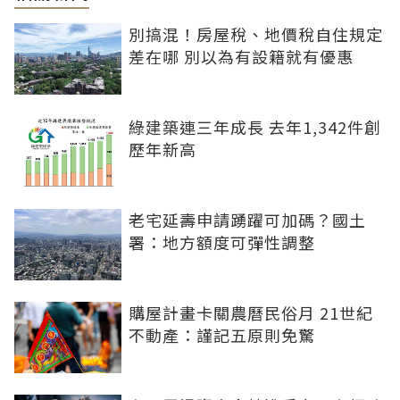
別搞混！房屋稅、地價稅自住規定
差在哪 別以為有設籍就有優惠
綠建築連三年成長 去年1,342件創
歷年新高
老宅延壽申請踴躍可加碼？國土
署：地方額度可彈性調整
購屋計畫卡關農曆民俗月 21世紀
不動產：謹記五原則免驚