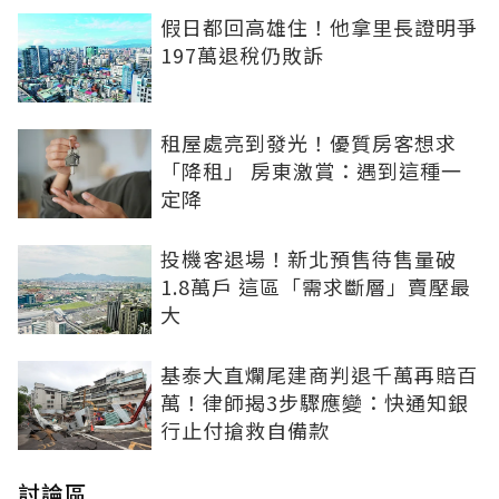
假日都回高雄住！他拿里長證明爭
197萬退稅仍敗訴
租屋處亮到發光！優質房客想求
「降租」 房東激賞：遇到這種一
定降
投機客退場！新北預售待售量破
1.8萬戶 這區「需求斷層」賣壓最
大
基泰大直爛尾建商判退千萬再賠百
萬！律師揭3步驟應變：快通知銀
行止付搶救自備款
討論區