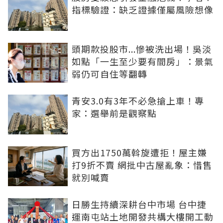
指標驗證：缺乏證據僅屬風險想像
頭期款投股市...慘被洗出場！吳淡
如點「一生至少要有間房」：景氣
弱仍可自住等翻轉
青安3.0有3年不必急搶上車！專
家：選舉前是觀察點
買方出1750萬斡旋遭拒！屋主嫌
打9折不賣 網批中古屋亂象：惜售
就別喊賣
日勝生持續深耕台中市場 台中捷
運南屯站土地開發共構大樓開工動