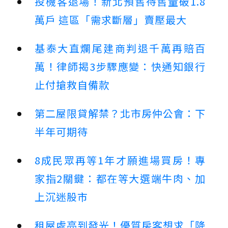
投機客退場！新北預售待售量破1.8
萬戶 這區「需求斷層」賣壓最大
基泰大直爛尾建商判退千萬再賠百
萬！律師揭3步驟應變：快通知銀行
止付搶救自備款
第二屋限貸解禁？北市房仲公會：下
半年可期待
8成民眾再等1年才願進場買房！專
家指2關鍵：都在等大選端牛肉、加
上沉迷股市
租屋處亮到發光！優質房客想求「降