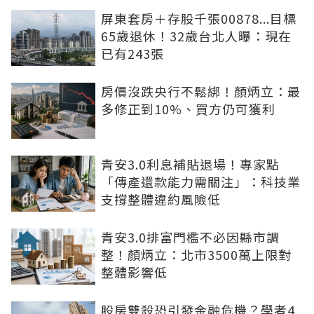
屏東套房＋存股千張00878...目標
65歲退休！32歲台北人曝：現在
已有243張
房價沒跌央行不鬆綁！顏炳立：最
多修正到10%、買方仍可獲利
青安3.0利息補貼退場！專家點
「傳產還款能力需關注」：科技業
支撐整體違約風險低
青安3.0排富門檻不必因縣市調
整！顏炳立：北市3500萬上限對
整體影響低
股房雙殺恐引發金融危機？學者4