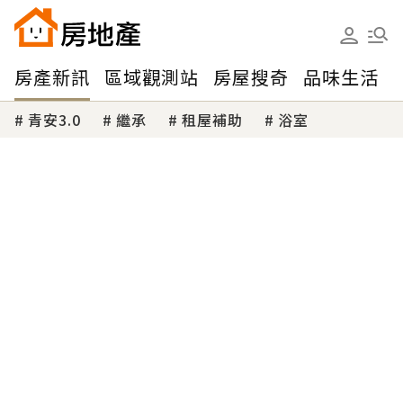
房產新訊
區域觀測站
房屋搜奇
品味生活
青安3.0
繼承
租屋補助
浴室