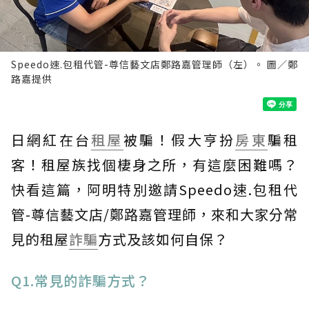
Speedo速.包租代管-尊信藝文店鄭路嘉管理師（左）。 圖／鄭
路嘉提供
日網紅在台
租屋
被騙！假大亨扮
房東
騙租
客！租屋族找個棲身之所，有這麼困難嗎？
快看這篇，阿明特別邀請Speedo速.包租代
管-尊信藝文店/鄭路嘉管理師，來和大家分常
見的租屋
詐騙
方式及該如何自保？
Q1.常見的詐騙方式？