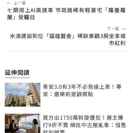
←
上一篇
七期搭上AI高速車 市政路稀有輕豪宅「蘿曼蘿
蘭」受矚目
下一篇
→
水湳建設到位「遠雄藝舍」稀缺景觀3房坐享城
市紅利
延伸閱讀
青安3.0有3年不必急搶上車！專
家：選舉前是觀察點
買方出1750萬斡旋遭拒！屋主嫌
打9折不賣 網批中古屋亂象：惜售
就別喊賣