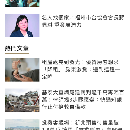
名人找個家／福州市台協會會長蔣
佩琪 重發展潛力
熱門文章
租屋處亮到發光！優質房客想求
「降租」 房東激賞：遇到這種一
定降
基泰大直爛尾建商判退千萬再賠百
萬！律師揭3步驟應變：快通知銀
行止付搶救自備款
投機客退場！新北預售待售量破
1.8萬戶 這區「需求斷層」賣壓最