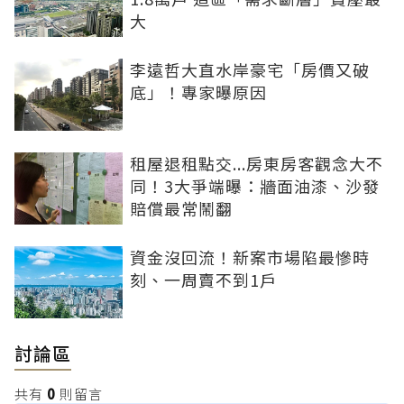
大
李遠哲大直水岸豪宅「房價又破
底」！專家曝原因
租屋退租點交...房東房客觀念大不
同！3大爭端曝：牆面油漆、沙發
賠償最常鬧翻
資金沒回流！新案市場陷最慘時
刻、一周賣不到1戶
討論區
共有
0
則留言