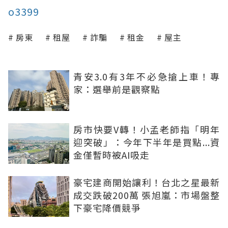
o3399
房東
租屋
詐騙
租金
屋主
青安3.0有3年不必急搶上車！專
家：選舉前是觀察點
房市快要V轉！小孟老師指「明年
迎突破」：今年下半年是買點...資
金僅暫時被AI吸走
豪宅建商開始讓利！台北之星最新
成交跌破200萬 張旭嵐：市場盤整
下豪宅降價競爭