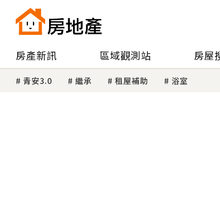
房產新訊
區域觀測站
房屋
青安3.0
繼承
租屋補助
浴室