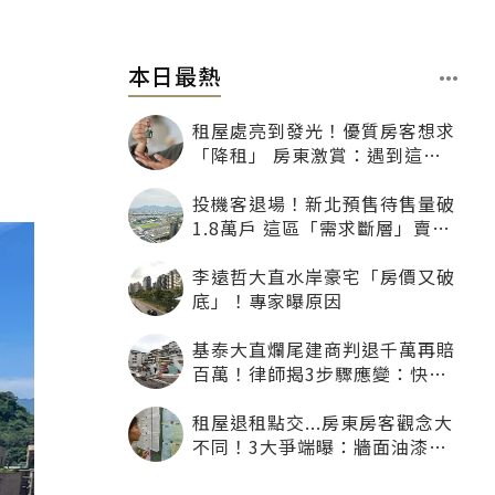
本日最熱
租屋處亮到發光！優質房客想求
「降租」 房東激賞：遇到這種
一定降
投機客退場！新北預售待售量破
1.8萬戶 這區「需求斷層」賣壓
最大
李遠哲大直水岸豪宅「房價又破
底」！專家曝原因
基泰大直爛尾建商判退千萬再賠
百萬！律師揭3步驟應變：快通
知銀行止付搶救自備款
租屋退租點交...房東房客觀念大
不同！3大爭端曝：牆面油漆、
沙發賠償最常鬧翻