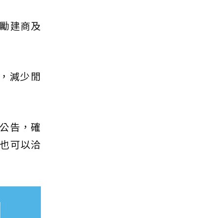
鼓勵建商及
源，減少閒
公告，確
也可以洽