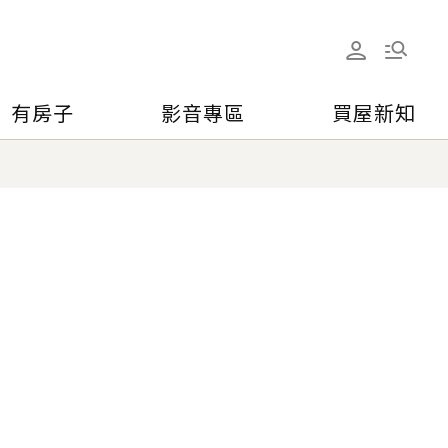
有房子
影音專區
買屋新知