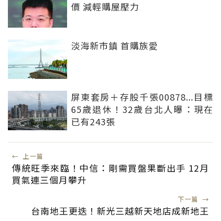
價 減輕購屋壓力
淡海新市鎮 首購族愛
屏東套房＋存股千張00878...目標
65歲退休！32歲台北人曝：現在
已有243張
←
上一篇
傳統旺季來臨！中信：剛需買盤果斷出手 12月
買氣連三個月攀升
下一篇
→
台南地王更迭！新光三越新天地店成新地王