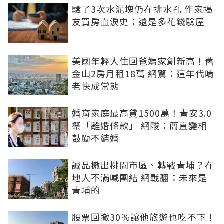
驗了3次水泥塊仍在排水孔 作家揭
友買房血淚史：還是多花錢驗屋
美國年輕人住回爸媽家創新高！舊
金山2房月租18萬 網驚：這年代啃
老快成常態
婚育家庭最高貸1500萬！青安3.0
祭「離婚條款」 網酸：簡直變相
鼓勵不結婚
誠品撤出桃園市區、轉戰青埔？在
地人不滿喊團結 網戰翻：未來是
青埔的
股票回撤30％讓他旅遊也吃不下！