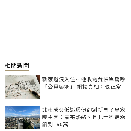
相關新聞
新家還沒入住…他收電費帳單驚呼
「公電嚇爛」 網揭真相：很正常
北市成交低迷房價卻創新高？專家
曝主因：豪宅熱絡、且北士科補漲
飆到160萬