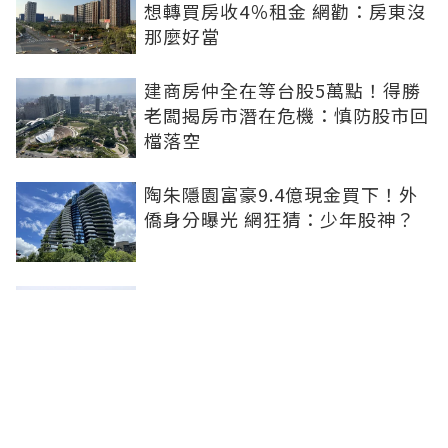
想轉買房收4％租金 網勸：房東沒
那麼好當
建商房仲全在等台股5萬點！得勝
老闆揭房市潛在危機：慎防股市回
檔落空
陶朱隱園富豪9.4億現金買下！外
僑身分曝光 網狂猜：少年股神？
樹林哪值得住、適合投資？網研究
一年排出前三名：北大特區勝出
雙北房價6月全面轉強！信義房價
指數出爐 台北市年漲逾6％、新北