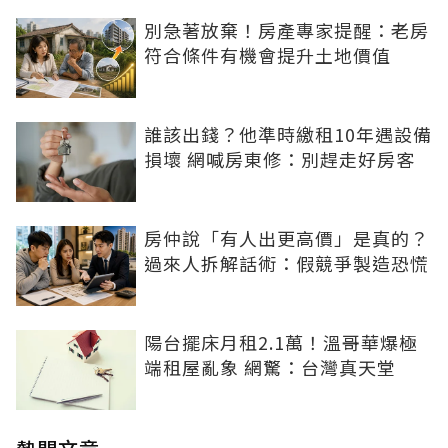
別急著放棄！房產專家提醒：老房
符合條件有機會提升土地價值
誰該出錢？他準時繳租10年遇設備
損壞 網喊房東修：別趕走好房客
房仲說「有人出更高價」是真的？
過來人拆解話術：假競爭製造恐慌
陽台擺床月租2.1萬！溫哥華爆極
端租屋亂象 網驚：台灣真天堂