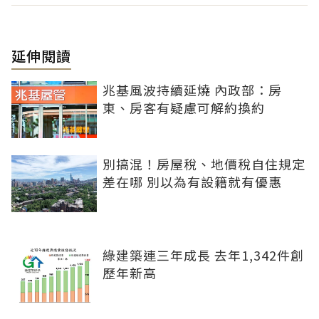
延伸閱讀
兆基風波持續延燒 內政部：房
東、房客有疑慮可解約換約
別搞混！房屋稅、地價稅自住規定
差在哪 別以為有設籍就有優惠
綠建築連三年成長 去年1,342件創
歷年新高