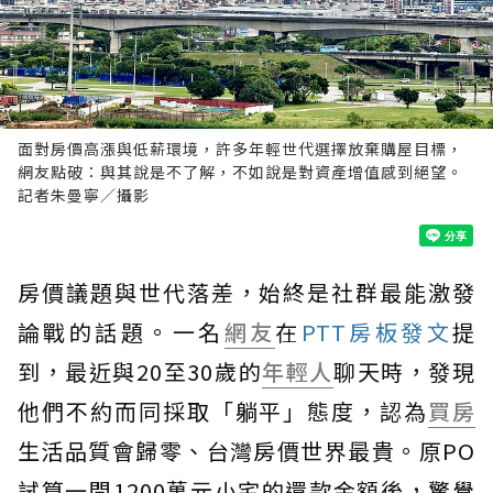
面對房價高漲與低薪環境，許多年輕世代選擇放棄購屋目標，
網友點破：與其說是不了解，不如說是對資產增值感到絕望。
記者朱曼寧／攝影
房價議題與世代落差，始終是社群最能激發
論戰的話題。一名
網友
在
PTT房板發文
提
到，最近與20至30歲的
年輕人
聊天時，發現
他們不約而同採取「躺平」態度，認為
買房
生活品質會歸零、台灣房價世界最貴。原PO
試算一間1200萬元小宅的還款金額後，驚覺