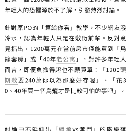
年輕人的恐懼源於不了解，引發熱烈討論。
針對原PO的「算給你看」教學，不少網友潑
冷水，認為年輕人只是在敷衍前輩。反對意
見指出，1200萬元在當前房市僅能買到「鳥
籠套房」或「40年
老公寓
」，對許多年輕人
而言，即便負擔得起也不願買單：「1200
頭
期款
要240萬你以為那麼好存喔」、「花3
0、40年買一個鳥籠才是比較可怕的事吧」。
討論中亦延伸出「
繼承
vs奮鬥」的階級落