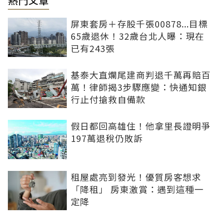
熱門文章
屏東套房＋存股千張00878...目標
65歲退休！32歲台北人曝：現在
已有243張
基泰大直爛尾建商判退千萬再賠百
萬！律師揭3步驟應變：快通知銀
行止付搶救自備款
假日都回高雄住！他拿里長證明爭
197萬退稅仍敗訴
租屋處亮到發光！優質房客想求
「降租」 房東激賞：遇到這種一
定降