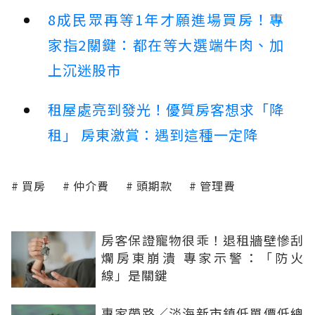
8成民眾再等1年才願進場買房！專
家指2關鍵：都在等大選端牛肉、加
上沉迷股市
租屋處亮到發光！優質房客想求「降
租」 房東激賞：遇到這種一定降
買房
仲介費
頭期款
管理費
房客保證寵物很乖！退租牆壁慘刮
爛房東崩潰 專家示警：「防火
線」是關鍵
專家帶路／淡海新市鎮低單價低總