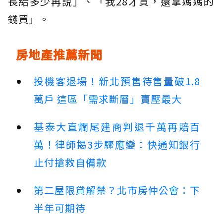
長給多少再說」、「我28才買，還拿媽媽的
錢買」。
房地產推薦新聞
投機客退場！新北預售待售量破1.8
萬戶 這區「需求斷層」賣壓最大
基泰大直爛尾建商判退千萬再賠百
萬！律師揭3步驟應變：快通知銀行
止付搶救自備款
第二屋限貸解禁？北市房仲公會：下
半年可期待