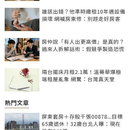
誰該出錢？他準時繳租10年遇設備
損壞 網喊房東修：別趕走好房客
房仲說「有人出更高價」是真的？
過來人拆解話術：假競爭製造恐慌
陽台擺床月租2.1萬！溫哥華爆極
端租屋亂象 網驚：台灣真天堂
熱門文章
屏東套房＋存股千張00878...目標
65歲退休！32歲台北人曝：現在