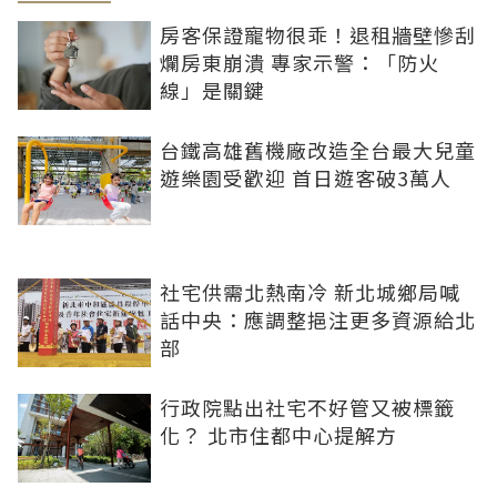
房客保證寵物很乖！退租牆壁慘刮
爛房東崩潰 專家示警：「防火
線」是關鍵
台鐵高雄舊機廠改造全台最大兒童
遊樂園受歡迎 首日遊客破3萬人
社宅供需北熱南冷 新北城鄉局喊
話中央：應調整挹注更多資源給北
部
行政院點出社宅不好管又被標籤
化？ 北市住都中心提解方