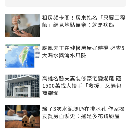
租房頻卡關！房東指名「只要工程
師」網見地點無奈：就是病態
颱風天正在健檢房屋好時機 必查5
大漏水與淹水風險
高雄名醫夫妻裝修豪宅變爛尾 砸
1500萬找人接手「救援」又遇包
商擺爛
驗了3次水泥塊仍在排水孔 作家揭
友買房血淚史：還是多花錢驗屋