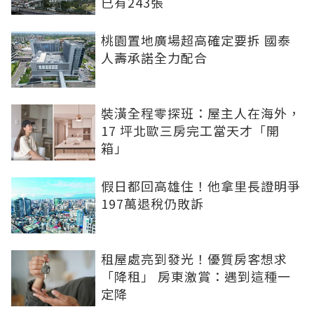
已有243張
桃園置地廣場超高確定要拆 國泰
人壽承諾全力配合
裝潢全程零探班：屋主人在海外，
17 坪北歐三房完工當天才「開
箱」
假日都回高雄住！他拿里長證明爭
197萬退稅仍敗訴
租屋處亮到發光！優質房客想求
「降租」 房東激賞：遇到這種一
定降