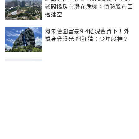
老闆揭房市潛在危機：慎防股市回
檔落空
陶朱隱園富豪9.4億現金買下！外
僑身分曝光 網狂猜：少年股神？
樹林哪值得住、適合投資？網研究
一年排出前三名：北大特區勝出
雙北房價6月全面轉強！信義房價
指數出爐 台北市年漲逾6％、新北
轉正成長