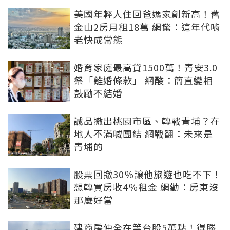
美國年輕人住回爸媽家創新高！舊
金山2房月租18萬 網驚：這年代啃
老快成常態
婚育家庭最高貸1500萬！青安3.0
祭「離婚條款」 網酸：簡直變相
鼓勵不結婚
誠品撤出桃園市區、轉戰青埔？在
地人不滿喊團結 網戰翻：未來是
青埔的
股票回撤30％讓他旅遊也吃不下！
想轉買房收4％租金 網勸：房東沒
那麼好當
建商房仲全在等台股5萬點！得勝