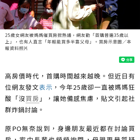
25歲女網友被媽媽催買房掀熱議，網友勸「首購普遍35歲以
上」，也有人直言「年輕能買多半靠父母」。買房示意圖／本
報資料照片
高房價時代，首購時間越來越晚。但近日有
位網友發文
表示
，今年25歲卻一直被媽媽狂
酸「沒
買房
」，讓她備感焦慮，貼文引起社
群炸鍋討論。
原PO無奈說到，身邊朋友最近都在討論買
房，家中長輩也頻頻詢問，母親更是質疑