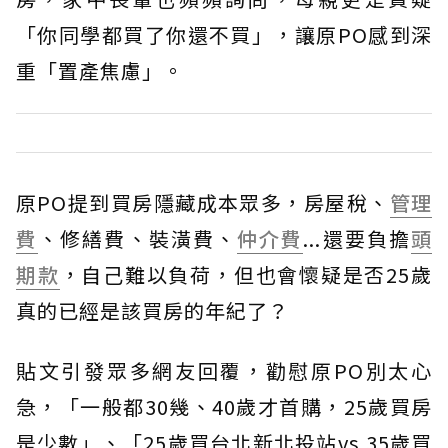
「你同學都買了你還不買」，讓原PO感到深
重「置產焦慮」。
原PO提到買房隱藏成本眾多，房屋稅、
管理
費
、修繕費、裝潢費、
仲介費
...還要負擔
頭
期款
，自己難以負荷，但也會懷疑是否25歲
真的已經是該買房的年紀了？
貼文引發眾多網友回覆，勸慰原PO別太心
急，「一般都30幾、40歲才首購，25歲買房
是少數」、「25歲買台北新北投站vs.35歲買