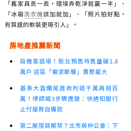
「舊家具丟一丟，環境弄乾淨就贏一半」、
「冰箱
洗衣機
該加就加」、「照片拍好點，
有質感的軟裝更吸引人」。
房地產推薦新聞
投機客退場！新北預售待售量破1.8
萬戶 這區「需求斷層」賣壓最大
基泰大直爛尾建商判退千萬再賠百
萬！律師揭3步驟應變：快通知銀行
止付搶救自備款
第二屋限貸解禁？北市房仲公會：下