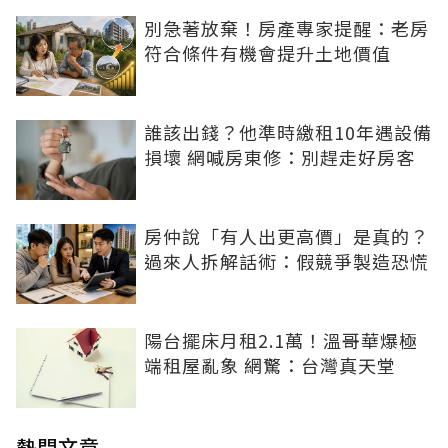
別急著放棄！房產專家提醒：老房
符合條件有機會提升土地價值
誰該出錢？他準時繳租10年遇設備
損壞 網喊房東修：別趕走好房客
房仲說「有人出更高價」是真的？
過來人拆解話術：假競爭製造恐慌
陽台擺床月租2.1萬！溫哥華爆極
端租屋亂象 網驚：台灣真天堂
熱門文章