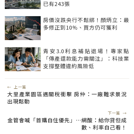
已有243張
房價沒跌央行不鬆綁！顏炳立：最
多修正到10%、買方仍可獲利
青安3.0利息補貼退場！專家點
「傳產還款能力需關注」：科技業
支撐整體違約風險低
←
上一篇
大里產業園區遇關稅衝擊 房仲：一廠難求景況
出現鬆動
下一篇
→
金管會喊「首購自住優先」…網酸：給你貸但成
數、利率自己看！