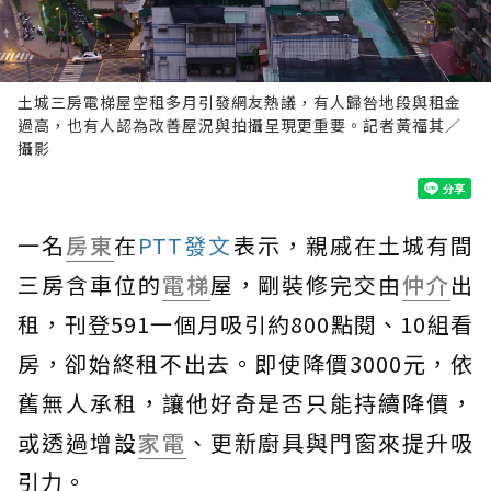
土城三房電梯屋空租多月引發網友熱議，有人歸咎地段與租金
過高，也有人認為改善屋況與拍攝呈現更重要。記者黃福其／
攝影
一名
房東
在
PTT發文
表示，親戚在土城有間
三房含車位的
電梯
屋，剛裝修完交由
仲介
出
租，刊登591一個月吸引約800點閱、10組看
房，卻始終租不出去。即使降價3000元，依
舊無人承租，讓他好奇是否只能持續降價，
或透過增設
家電
、更新廚具與門窗來提升吸
引力。