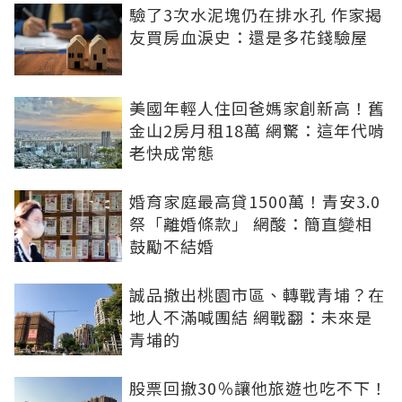
驗了3次水泥塊仍在排水孔 作家揭
友買房血淚史：還是多花錢驗屋
美國年輕人住回爸媽家創新高！舊
金山2房月租18萬 網驚：這年代啃
老快成常態
婚育家庭最高貸1500萬！青安3.0
祭「離婚條款」 網酸：簡直變相
鼓勵不結婚
誠品撤出桃園市區、轉戰青埔？在
地人不滿喊團結 網戰翻：未來是
青埔的
股票回撤30％讓他旅遊也吃不下！