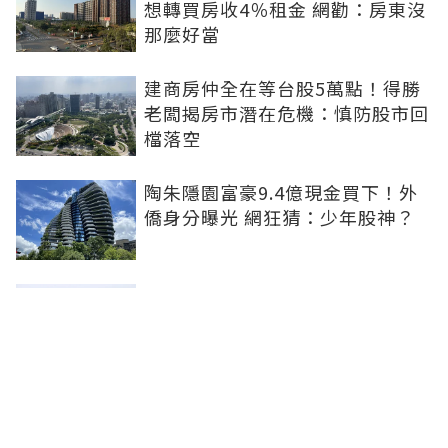
想轉買房收4％租金 網勸：房東沒
那麼好當
建商房仲全在等台股5萬點！得勝
老闆揭房市潛在危機：慎防股市回
檔落空
陶朱隱園富豪9.4億現金買下！外
僑身分曝光 網狂猜：少年股神？
樹林哪值得住、適合投資？網研究
一年排出前三名：北大特區勝出
雙北房價6月全面轉強！信義房價
指數出爐 台北市年漲逾6％、新北