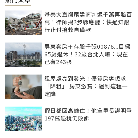
基泰大直爛尾建商判退千萬再賠百
萬！律師揭3步驟應變：快通知銀
行止付搶救自備款
屏東套房＋存股千張00878...目標
65歲退休！32歲台北人曝：現在
已有243張
租屋處亮到發光！優質房客想求
「降租」 房東激賞：遇到這種一
定降
假日都回高雄住！他拿里長證明爭
197萬退稅仍敗訴