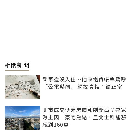
相關新聞
新家還沒入住…他收電費帳單驚呼
「公電嚇爛」 網揭真相：很正常
北市成交低迷房價卻創新高？專家
曝主因：豪宅熱絡、且北士科補漲
飆到160萬