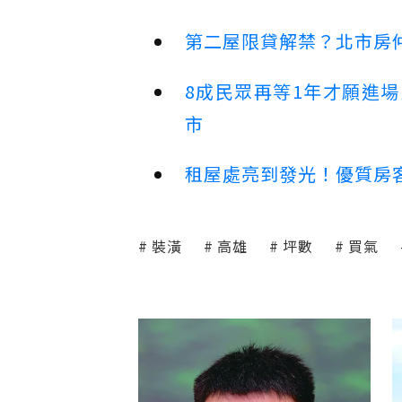
第二屋限貸解禁？北市房
8成民眾再等1年才願進
市
租屋處亮到發光！優質房
裝潢
高雄
坪數
買氣