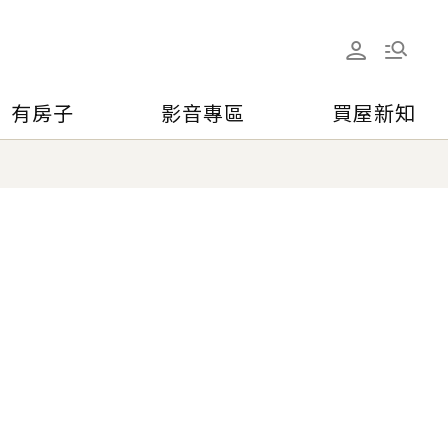
有房子
影音專區
買屋新知