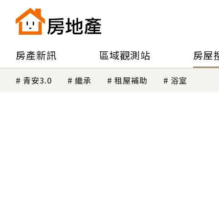
房產新訊
區域觀測站
房屋
青安3.0
繼承
租屋補助
浴室