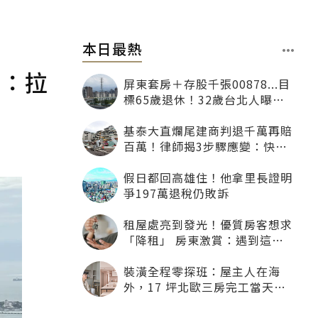
本日最熱
酸：拉
屏東套房＋存股千張00878...目
標65歲退休！32歲台北人曝：
現在已有243張
基泰大直爛尾建商判退千萬再賠
百萬！律師揭3步驟應變：快通
知銀行止付搶救自備款
假日都回高雄住！他拿里長證明
爭197萬退稅仍敗訴
租屋處亮到發光！優質房客想求
「降租」 房東激賞：遇到這種
一定降
裝潢全程零探班：屋主人在海
外，17 坪北歐三房完工當天才
「開箱」