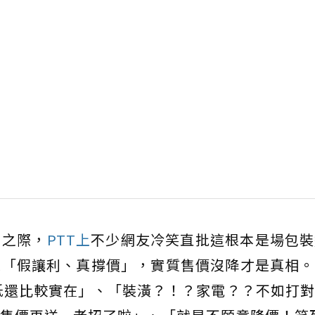
」之際，
PTT上
不少網友冷笑直批這根本是場包裝
是「假讓利、真撐價」，實質售價沒降才是真相。
低還比較實在」、「裝潢？！？家電？？不如打