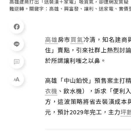
高雄建商打出「送裝潢＋家電」吸買氣，卻遭網友質疑
難逆轉。關鍵字：高雄、興富發、讓利、送家電、實價
高雄
房市
買氣
冷清，知名建商
住」賣點，引來社群上熱烈討
於所謂讓利嗤之以鼻。
高雄「中山鉑悦」預售案主打
衣機
、飲水機），訴求「便利入
方，這波策略將省去裝潢成本
元，預計2029年完工，主力
坪