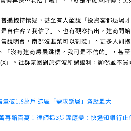
售價再送…老招了啦」、「就是不願意降價！笑
友普遍抱持懷疑，甚至有人酸說「投資客都退場才
都是自住客？我信了」。也有觀察指出，建商開始
銷售說明會，南部沒韭菜可以割惹」。更多人則抱
」、「沒有建商房蟲跳樓，我可是不信的」，甚至
(X」。社群氛圍對於這波所謂讓利，顯然並不買
量破1.8萬戶 這區「需求斷層」賣壓最大
萬再賠百萬！律師揭3步驟應變：快通知銀行止