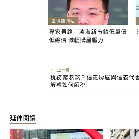
區域觀測站
專家帶路／淡海新市鎮低單價
低總價 減輕購屋壓力
←
上一篇
稅務霧煞煞？信義房屋與信義代
解惑如何節稅
延伸閱讀