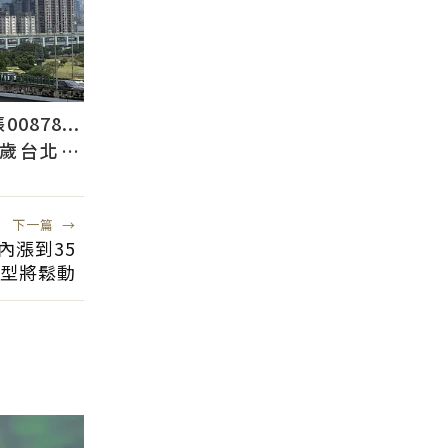
878...
2歲台北人
下一篇
→
內漲到35
房型將鬆動