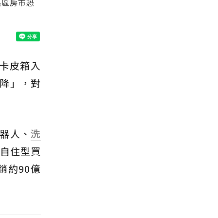
熱區房市恐
卡皮箱入
降」，對
器人、
洗
為自住型買
約90億