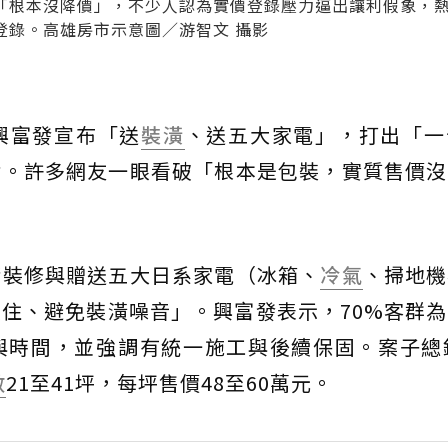
「根本沒降價」，不少人認為實價登錄壓力逼出讓利假象，
登錄。高雄房市示意圖／游智文 攝影
興富發宣布「送
裝潢
、送五大家電」，打出「一
論。許多網友一眼看破「根本是包裝，實質售價沒
精裝修與贈送五大日系家電（冰箱、
冷氣
、掃地機
住、避免裝潢噪音」。興富發表示，70%客群
與時間，並強調有統一施工與後續保固。案子總銷
數
21至41坪，每坪售價48至60萬元。