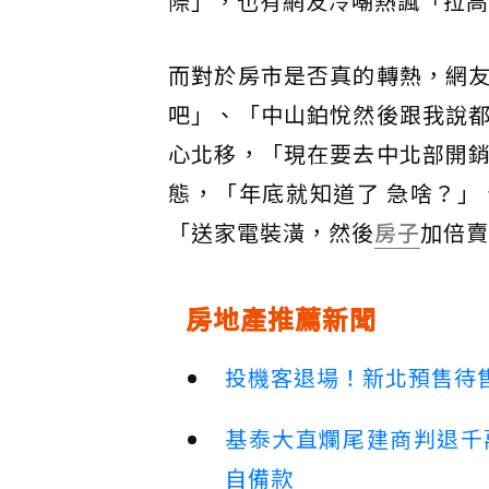
際」，也有網友冷嘲熱諷「拉高
而對於房市是否真的轉熱，網
吧」、「中山鉑悅然後跟我說
心北移，「現在要去中北部開
態，「年底就知道了 急啥？
「送家電裝潢，然後
房子
加倍賣
房地產推薦新聞
投機客退場！新北預售待售
基泰大直爛尾建商判退千
自備款