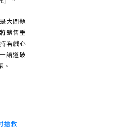
死」。
是大問題
將銷售重
持看戲心
一語道破
帳。
付搶救