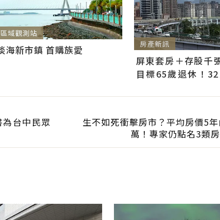
區域觀測站
房產新訊
淡海新市鎮 首購族愛
屏東套房＋存股千張00
目標65歲退休！3
曝：現在已有243張
書為台中民眾
生不如死衝擊房市？平均房價5年
萬！專家仍點名3類