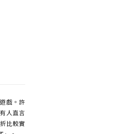
遊戲。許
有人直言
對折比較實