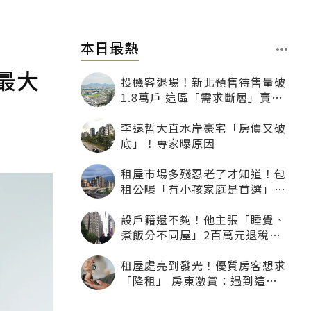
本日最熱
最大
投機客退場！新北預售待售量破
1.8萬戶 這區「需求斷層」賣壓
最大
李遠哲大直水岸豪宅「房價又破
底」！專家曝原因
租屋市場多殘忍老了才知道！包
租公曝「有小孩家庭是首選」：
寧可不租老人也別自找麻煩
設戶籍還不夠！他主張「睡覺、
煮飯分不同屋」2百萬元退稅照
樣沒了
租屋處亮到發光！優質房客想求
「降租」 房東激賞：遇到這種
一定降