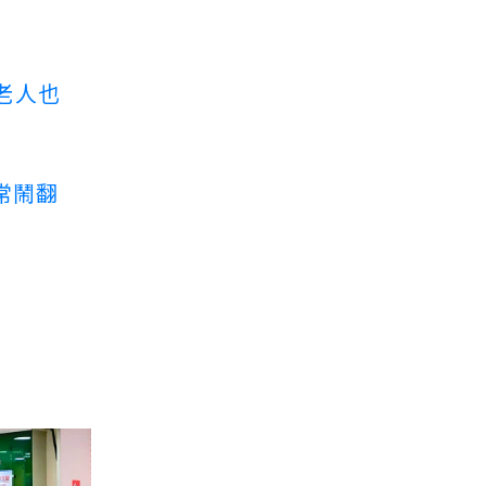
老人也
常鬧翻