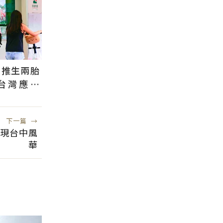
國推生兩胎
台灣應學
根本沒用
下一篇
→
再現台中風
華