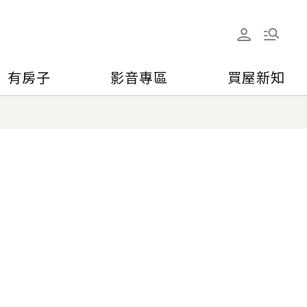
有房子
影音專區
買屋新知