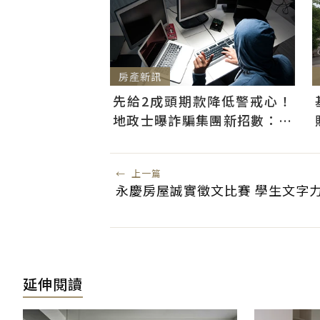
房產新訊
先給2成頭期款降低警戒心！
地政士曝詐騙集團新招數：偷
辦抵押房屋恐難救
←
上一篇
永慶房屋誠實徵文比賽 學生文字
延伸閱讀