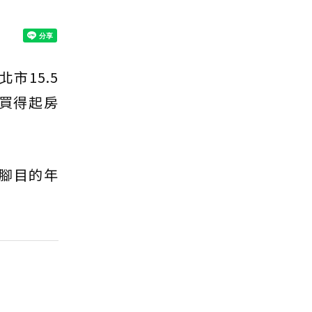
市15.5
才買得起房
腳目的年