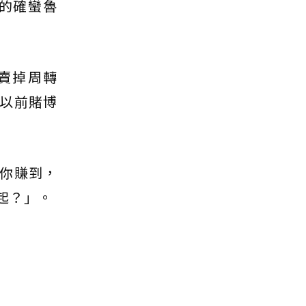
的確蠻魯
賣掉周轉
以前賭博
你賺到，
起？」。