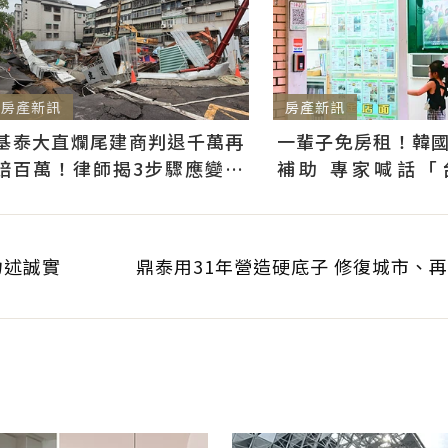
房產新訊
房產新訊
基泰大直爛尾建商判退千萬再
一輩子免房租！韓
賠百萬！律師揭3步驟應變：
補助 專家喊話「
快通知銀行止付搶救自備款
習」：社宅僅打8折
力述誠實
鼎泰用31年營造硬底子 修復城市、