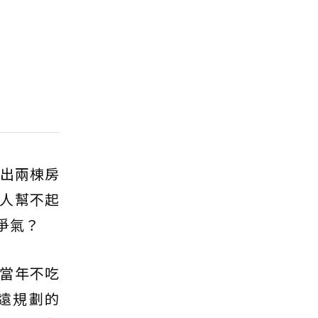
拚出兩棟房
人幫不起
爭氣？
當年不吃
遠規劃的