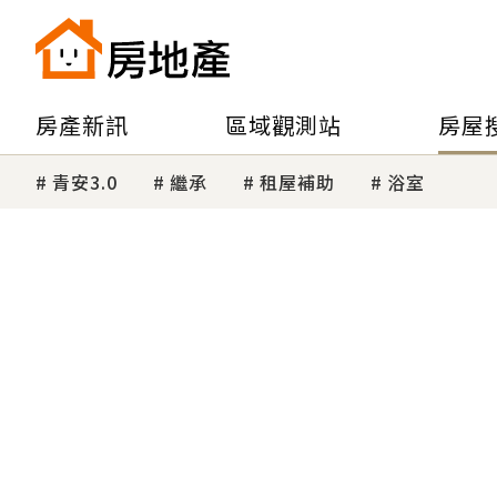
房產新訊
區域觀測站
房屋
青安3.0
繼承
租屋補助
浴室