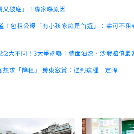
價又破底」！專家曝原因
道！包租公曝「有小孩家庭是首選」：寧可不租
客觀念大不同！3大爭端曝：牆面油漆、沙發賠償最
客想求「降租」 房東激賞：遇到這種一定降