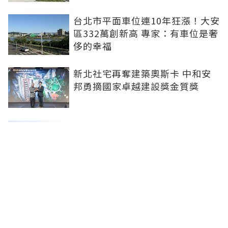
台北市平面車位連10年狂漲！大安
區332萬創新高 專家：有車位是奢
侈的幸福
新北社宅再奪建築奧斯卡 中和安
邦勇摘國家卓越建設獎金質獎
打造信義計畫區永續商辦標竿 南
山信義A26榮獲2026國家卓越建設
獎
李遠哲大直水岸豪宅「房價又破
底」！專家曝原因