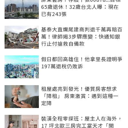
65歲退休！32歲台北人曝：現在
已有243張
基泰大直爛尾建商判退千萬再賠百
萬！律師揭3步驟應變：快通知銀
行止付搶救自備款
假日都回高雄住！他拿里長證明爭
197萬退稅仍敗訴
租屋處亮到發光！優質房客想求
「降租」 房東激賞：遇到這種一
定降
裝潢全程零探班：屋主人在海外，
17 坪北歐三房完工當天才「開