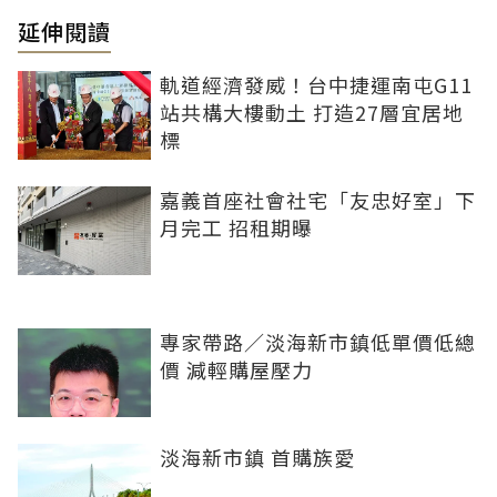
延伸閱讀
軌道經濟發威！台中捷運南屯G11
站共構大樓動土 打造27層宜居地
標
嘉義首座社會社宅「友忠好室」下
月完工 招租期曝
專家帶路／淡海新市鎮低單價低總
價 減輕購屋壓力
淡海新市鎮 首購族愛