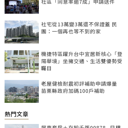
社區「同意率逾7成」申請送件
社宅從13萬變3萬還不保證蓋 民
團：一個再也等不到的家
機捷特區躍升台中宜居新核心「登
陽華境」坐擁交通、生活雙優勢受
矚目
老屋健檢耐震初評補助申請爆量
苗栗縣政府加碼100戶補助
熱門文章
屏東套房＋存股千張00878...目標