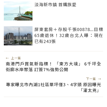
淡海新市鎮 首購族愛
屏東套房＋存股千張00878...目標
65歲退休！32歲台北人曝：現在
已有243張
←
上一篇
南港門戶買氣新指標！ 「東方大境」 6千坪全
街廓水岸聚落 訂簽7%強勢公開
下一篇
→
專家曝北市內湖1社區單坪僅3、4字頭 原因曝光
「灌太兇」