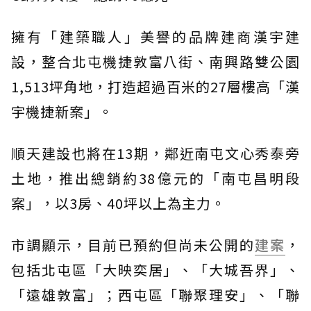
擁有「建築職人」美譽的品牌建商漢宇建
設，整合北屯機捷敦富八街、南興路雙公園
1,513坪角地，打造超過百米的27層樓高「漢
宇機捷新案」。
順天建設也將在13期，鄰近南屯文心秀泰旁
土地，推出總銷約38億元的「南屯昌明段
案」，以3房、40坪以上為主力。
市調顯示，目前已預約但尚未公開的
建案
，
包括北屯區「大映奕居」、「大城吾界」、
「遠雄敦富」；西屯區「聯聚理安」、「聯