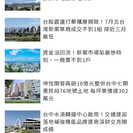
台股震盪打擊購屋興致！7月北台
灣新案單周成交不到1組 探近三月
最低
資金沒回流！新案市場陷最慘時
刻、一周賣不到1戶
坤悅開發再砸10億元整併台中七期
惠民段76地號土地 每坪單價達302
萬元
台中水湳轉運中心啟用！交通建設
落地補強機能品牌建商深耕交亮眼
成績