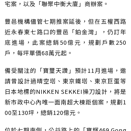
宅案，以及「聯聚中衡大廈」商辦案。
豐邑機構儘管七期推案延後，但在五權西路
近永春東七路口的豐邑「鉑金灣」，仍訂年
底進場，此案總銷50億元，規劃戶數250
戶，每坪單價68萬元起。
備受關注的「寶璽天讚」預計11月進場，邀
請曾設計過晴空塔、東京鐵塔、東京巨蛋等
日本地標的NIKKEN SEKKEI操刀設計，將是
新市政中心內唯一面南超大棟距個案，規劃1
00至130坪，總銷120億元。
位於七期南側，公益路上的「寶輝469 Gong