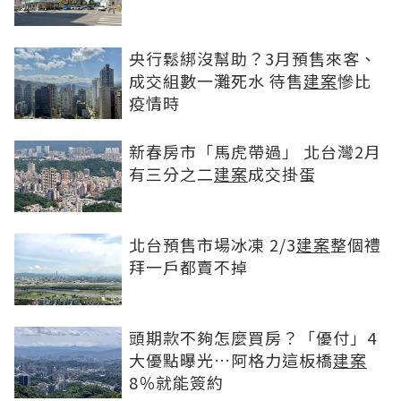
央行鬆綁沒幫助？3月預售來客、
成交組數一灘死水 待售
建案
慘比
疫情時
新春房市「馬虎帶過」 北台灣2月
有三分之二
建案
成交掛蛋
北台預售市場冰凍 2/3
建案
整個禮
拜一戶都賣不掉
頭期款不夠怎麼買房？「優付」4
大優點曝光…阿格力這板橋
建案
8％就能簽約