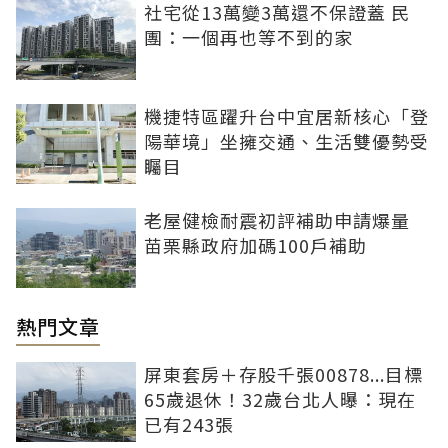
社宅從13萬變3萬還不保證蓋 民
團：一個再也等不到的家
機捷特區躍升台中宜居新核心「登
陽華境」坐擁交通、生活雙優勢受
矚目
老屋健檢耐震初評補助申請爆量
苗栗縣政府加碼100戶補助
熱門文章
屏東套房＋存股千張00878...目標
65歲退休！32歲台北人曝：現在
已有243張