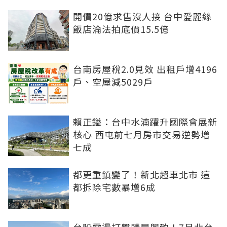
開價20億求售沒人接 台中愛麗絲
飯店淪法拍底價15.5億
台南房屋稅2.0見效 出租戶增4196
戶、空屋減5029戶
賴正鎰：台中水湳躍升國際會展新
核心 西屯前七月房市交易逆勢增
七成
都更重鎮變了！新北超車北市 這
都拆除宅數暴增6成
台股震盪打擊購屋興致！7月北台