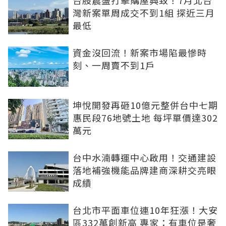
灣新案單周成交不到1組 探近三月
最低
資金沒回流！新案市場陷最慘時
刻、一周賣不到1戶
坤悅開發再砸10億元整併台中七期
惠民段76地號土地 每坪單價達302
萬元
台中水湳轉運中心啟用！交通建設
落地補強機能品牌建商深耕交亮眼
成績
台北市平面車位連10年狂漲！大安
區332萬創新高 專家：有車位是奢