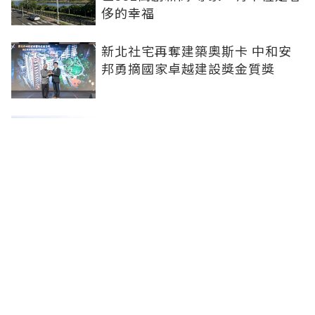
侈的幸福
新北社宅再奪建築奧斯卡 中和安
邦勇摘國家卓越建設獎金質獎
打造信義計畫區永續商辦標竿 南
山信義A26榮獲2026國家卓越建設
獎
李遠哲大直水岸豪宅「房價又破
底」！專家曝原因
聯合線上公司 著作權所有 ©2025