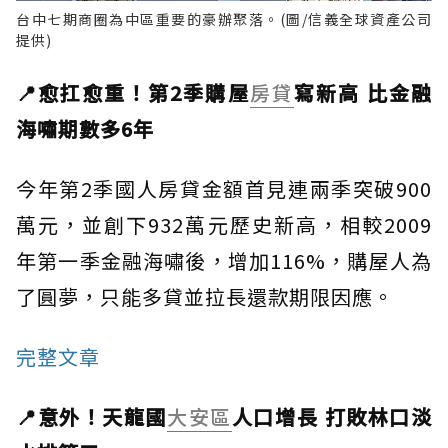
台中七期商圈為中區重要的豪辦聚落。(圖/信義全球資產公司
提供)
📍愈扛愈重！第2季購屋
房貸
寫新高 比金融
海嘯期數多6年
今年第2季國人房貸金額首見連兩季突破900
萬元，並創下932萬元歷史新高，相較2009
年第一季金融海嘯後，增加116%，購屋人為
了圓夢，只能多貸並拉長還款期限因應。
完整文章
📍意外！天龍國
大安區
人口增長 打敗林口淡