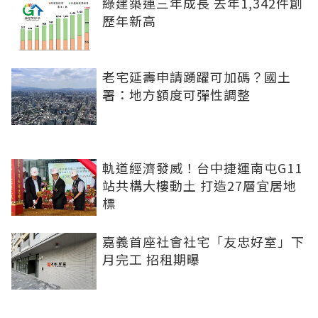
綠建築連三年成長 去年1,342件創
歷年新高
老宅延壽申請踴躍可加碼？國土
署：地方額度可彈性調整
軌道經濟發威！台中捷運南屯G11
站共構大樓動土 打造27層宜居地
標
嘉義首座社會社宅「友忠好室」下
月完工 招租期曝