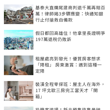
基泰大直爛尾建商判退千萬再賠百
萬！律師揭3步驟應變：快通知銀
行止付搶救自備款
假日都回高雄住！他拿里長證明爭
197萬退稅仍敗訴
租屋處亮到發光！優質房客想求
「降租」 房東激賞：遇到這種一
定降
裝潢全程零探班：屋主人在海外，
17 坪北歐三房完工當天才「開
箱」
投機客退場！新北預售待售量破