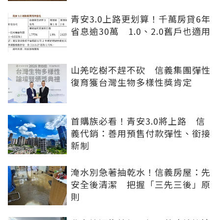
青安3.0上路更划算！千萬房貸6年
省息逾30萬 1.0、2.0舊戶也適用
山羌吃樹不趕不砍 信義集團彈性
復育獲台灣生物多樣性獎肯定
首購族必看！青安3.0將上路 信
義代銷：善用預售付款彈性、銜接
新制
淹水別急著抽乾水！信義房屋：先
安全後清潔 把握「三先三後」原
則