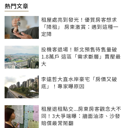
熱門文章
租屋處亮到發光！優質房客想求
「降租」 房東激賞：遇到這種一
定降
投機客退場！新北預售待售量破
1.8萬戶 這區「需求斷層」賣壓最
大
李遠哲大直水岸豪宅「房價又破
底」！專家曝原因
租屋退租點交...房東房客觀念大不
同！3大爭端曝：牆面油漆、沙發
賠償最常鬧翻