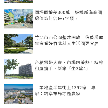
同坪同齡差300萬 板橋新海商圈
房價為何仍是7字頭？
竹北市西公園整建開放 信義房屋
專家看好竹北科大生活圈更宜居
台積電帶人來、市場跟著熱！楠梓
租屋搶手、新案「坐3望4」
工業地產半年衝上1392億 專
家：精準布局才是贏家