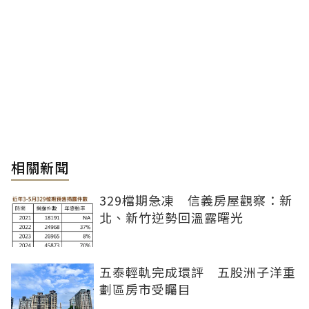
相關新聞
329檔期急凍 信義房屋觀察：新
北、新竹逆勢回溫露曙光
五泰輕軌完成環評 五股洲子洋重
劃區房市受矚目