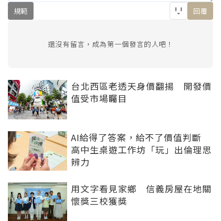
規範
回覆
還沒有留言，成為第一個發言的人吧！
台北西區老透天身價翻揚 開發價
值受市場矚目
AI給得了答案，給不了價值判斷
高中生桌遊工作坊「玩」出倫理思
辨力
用文字看見家鄉 信義房屋在地關
懷獎三校獲獎