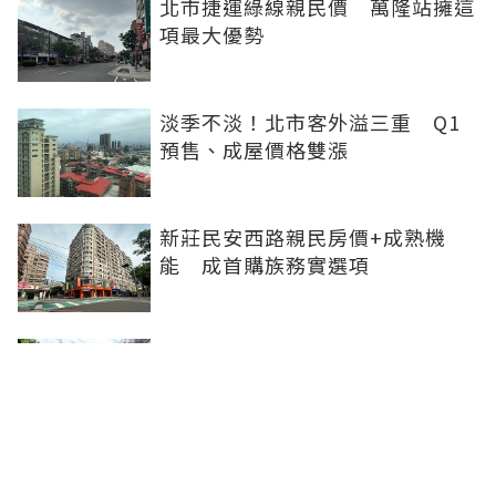
北市捷運綠線親民價 萬隆站擁這
項最大優勢
淡季不淡！北市客外溢三重 Q1
預售、成屋價格雙漲
新莊民安西路親民房價+成熟機
能 成首購族務實選項
橋科磁吸效應發威 建商砸8.93億
卡位、科技新貴搶進楠梓土庫
《住展》百大影響力人物周俊吉
——房市最熱時，他偏做最麻煩的