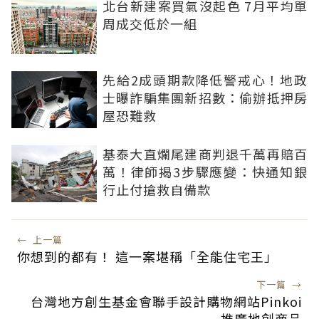
北台新建案買氣沒起色 7月平均單
周成交低於一組
先給2成頭期款降低警戒心！地政
士曝詐騙集團新招數：偷辦抵押房
屋恐難救
基泰大直爛尾建商判退千萬再賠百
萬！律師揭3步驟應變：快通知銀
行止付搶救自備款
←
上一篇
你想到的都有！ 這一案堪稱「全能住宅王」
下一篇
→
台灣地方創生基金會聯手設計購物網站Pinkoi
推廣地創商品