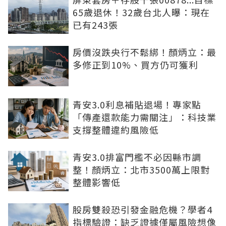
65歲退休！32歲台北人曝：現在
已有243張
房價沒跌央行不鬆綁！顏炳立：最
多修正到10%、買方仍可獲利
青安3.0利息補貼退場！專家點
「傳產還款能力需關注」：科技業
支撐整體違約風險低
青安3.0排富門檻不必因縣市調
整！顏炳立：北市3500萬上限對
整體影響低
股房雙殺恐引發金融危機？學者4
指標驗證：缺乏證據僅屬風險想像