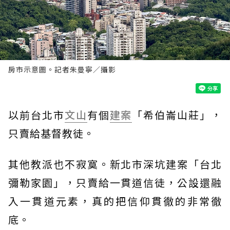
房市示意圖。記者朱曼寧／攝影
以前台北市
文山
有個
建案
「希伯崙山莊」，
只賣給基督教徒。
其他教派也不寂寞。新北市深坑建案「台北
彌勒家園」，只賣給一貫道信徒，公設還融
入一貫道元素，真的把信仰貫徹的非常徹
底。