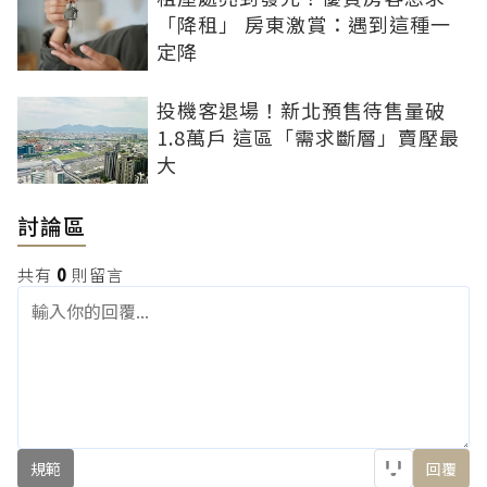
「降租」 房東激賞：遇到這種一
定降
投機客退場！新北預售待售量破
1.8萬戶 這區「需求斷層」賣壓最
大
討論區
共有
0
則留言
規範
回覆