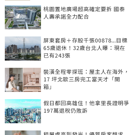
桃園置地廣場超高確定要拆 國泰
人壽承諾全力配合
屏東套房＋存股千張00878...目標
65歲退休！32歲台北人曝：現在
已有243張
裝潢全程零探班：屋主人在海外，
17 坪北歐三房完工當天才「開
箱」
假日都回高雄住！他拿里長證明爭
197萬退稅仍敗訴
租屋處亮到發光！優質房客想求