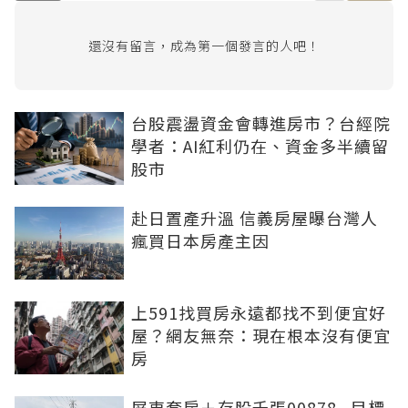
還沒有留言，成為第一個發言的人吧！
台股震盪資金會轉進房市？台經院
學者：AI紅利仍在、資金多半續留
股市
赴日置產升溫 信義房屋曝台灣人
瘋買日本房產主因
上591找買房永遠都找不到便宜好
屋？網友無奈：現在根本沒有便宜
房
屏東套房＋存股千張00878...目標