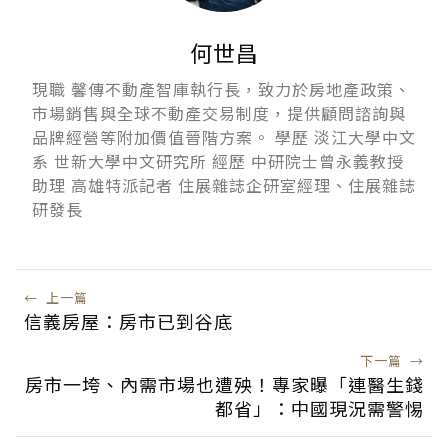
何世昌
現職 馨傳不動產智庫執行長，致力於房地產政策、
市場銷售與全球不動產交易制度，提供顧問諮詢與
品牌經營等附加價值晉階方案。 學歷 淡江大學中文
系 世新大學中文研究所 經歷 中研院士曾永義教授
助理 高雄特派記者 住展雜誌企研室經理、住展雜誌
研發長
←
上一篇
信義房屋：房市已到谷底
下一篇
→
房市一垮、內需市場也遭殃！專家曝「連醫生錢
都省」：中國現況需警惕