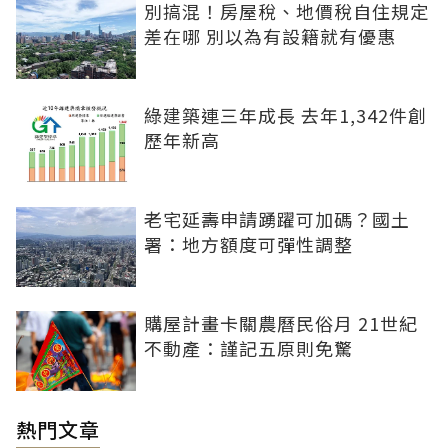
別搞混！房屋稅、地價稅自住規定
差在哪 別以為有設籍就有優惠
綠建築連三年成長 去年1,342件創
歷年新高
老宅延壽申請踴躍可加碼？國土
署：地方額度可彈性調整
購屋計畫卡關農曆民俗月 21世紀
不動產：謹記五原則免驚
熱門文章