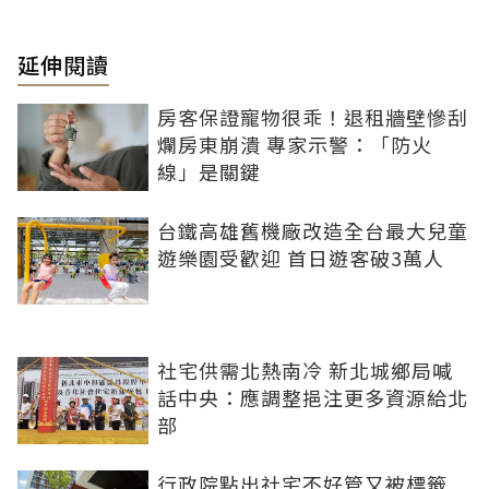
延伸閱讀
房客保證寵物很乖！退租牆壁慘刮
爛房東崩潰 專家示警：「防火
線」是關鍵
台鐵高雄舊機廠改造全台最大兒童
遊樂園受歡迎 首日遊客破3萬人
社宅供需北熱南冷 新北城鄉局喊
話中央：應調整挹注更多資源給北
部
行政院點出社宅不好管又被標籤