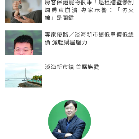
房客保證寵物很乖！退租牆壁慘刮
爛房東崩潰 專家示警：「防火
線」是關鍵
專家帶路／淡海新市鎮低單價低總
價 減輕購屋壓力
淡海新市鎮 首購族愛