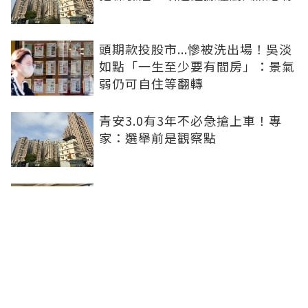
頭期款投股市...慘被洗出場！吳淡
如點「一生至少要有間房」：景氣
弱仍可自住等翻轉
青安3.0有3年不必急搶上車！專
家：選舉前是觀察點
買方出1750萬斡旋遭拒！屋主嫌
打9折不賣 網批中古屋亂象：惜售
就別喊賣
日勝生持續深耕台中市場 台中捷
運南屯站土地開發共構大樓開工動
土