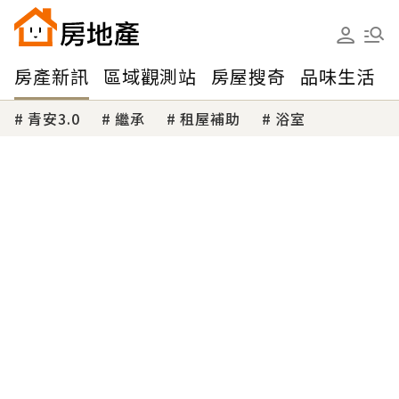
房產新訊
區域觀測站
房屋搜奇
品味生活
青安3.0
繼承
租屋補助
浴室