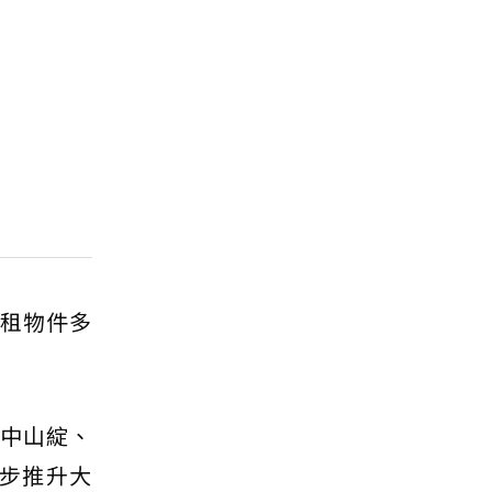
出租物件多
R中山綻、
步推升大