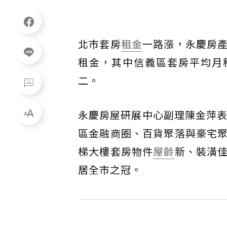
北市套房
租金
一路漲，永慶房
租金，其中信義區套房平均月租
二。
永慶房屋研展中心副理陳金萍表
區金融商圈、百貨聚落與豪宅
梯大樓套房物件
屋齡
新、裝潢
居全市之冠。