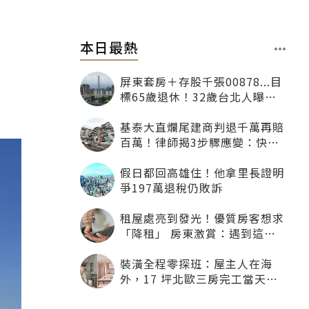
本日最熱
屏東套房＋存股千張00878...目
標65歲退休！32歲台北人曝：
現在已有243張
基泰大直爛尾建商判退千萬再賠
百萬！律師揭3步驟應變：快通
知銀行止付搶救自備款
假日都回高雄住！他拿里長證明
爭197萬退稅仍敗訴
租屋處亮到發光！優質房客想求
「降租」 房東激賞：遇到這種
一定降
裝潢全程零探班：屋主人在海
外，17 坪北歐三房完工當天才
「開箱」