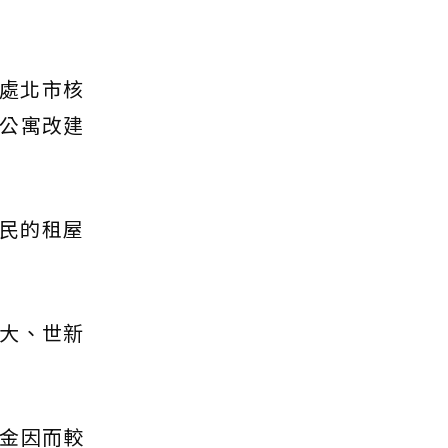
位處北市核
公寓改建
民的租屋
大、世新
金因而較