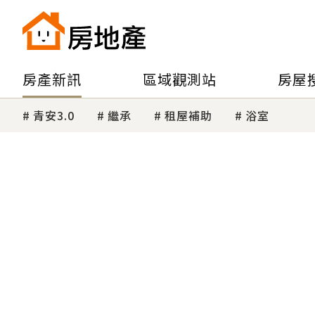
房產新訊
區域觀測站
房屋
青安3.0
繼承
租屋補助
浴室