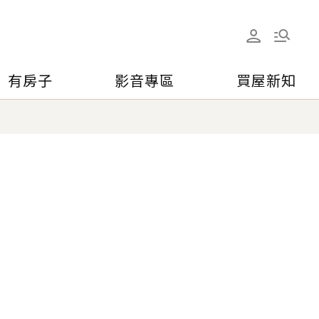
有房子
影音專區
買屋新知