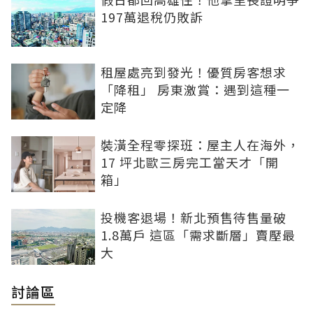
197萬退稅仍敗訴
租屋處亮到發光！優質房客想求
「降租」 房東激賞：遇到這種一
定降
裝潢全程零探班：屋主人在海外，
17 坪北歐三房完工當天才「開
箱」
投機客退場！新北預售待售量破
1.8萬戶 這區「需求斷層」賣壓最
大
討論區