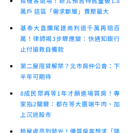
投機客退場！新北預售待售量破1.8
萬戶 這區「需求斷層」賣壓最大
基泰大直爛尾建商判退千萬再賠百
萬！律師揭3步驟應變：快通知銀行
止付搶救自備款
第二屋限貸解禁？北市房仲公會：下
半年可期待
8成民眾再等1年才願進場買房！專
家指2關鍵：都在等大選端牛肉、加
上沉迷股市
租屋處亮到發光！優質房客想求「降