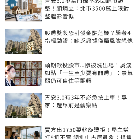
青安3.0排富門檻不必因縣市調
整！顏炳立：北市3500萬上限對
整體影響低
股房雙殺恐引發金融危機？學者4
指標驗證：缺乏證據僅屬風險想像
頭期款投股市...慘被洗出場！吳淡
如點「一生至少要有間房」：景氣
弱仍可自住等翻轉
青安3.0有3年不必急搶上車！專
家：選舉前是觀察點
買方出1750萬斡旋遭拒！屋主嫌
打9折不賣 網批中古屋亂象：惜售