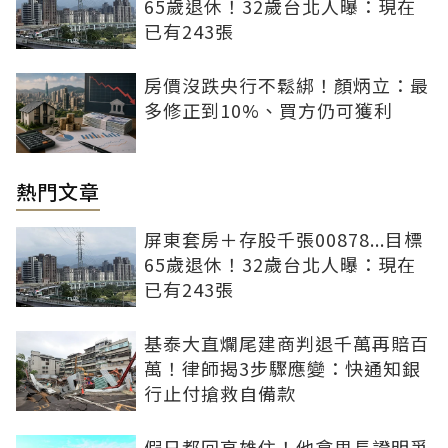
65歲退休！32歲台北人曝：現在
已有243張
房價沒跌央行不鬆綁！顏炳立：最
多修正到10%、買方仍可獲利
熱門文章
屏東套房＋存股千張00878...目標
65歲退休！32歲台北人曝：現在
已有243張
基泰大直爛尾建商判退千萬再賠百
萬！律師揭3步驟應變：快通知銀
行止付搶救自備款
假日都回高雄住！他拿里長證明爭