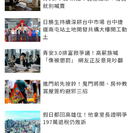
就別喊賣
日勝生持續深耕台中市場 台中捷
運南屯站土地開發共構大樓開工動
土
青安3.0排富掀爭議！高薪族喊
「像被懲罰」 網友正反意見吵翻
進門前先按鈴！鬼門將開、房仲教
賞屋簽約避邪三招
假日都回高雄住！他拿里長證明爭
197萬退稅仍敗訴