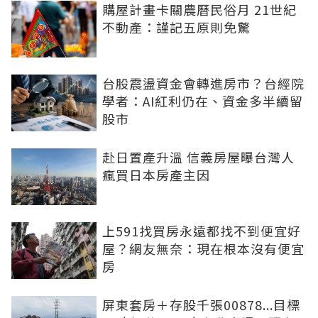
購屋計畫卡關農曆民俗月 21世紀
不動產：謹記五原則免驚
台股震盪資金會轉進房市？台經院
學者：AI紅利仍在、資金多半續留
股市
赴日置產升溫 信義房屋曝台灣人
瘋買日本房產主因
上591找買房永遠都找不到便宜好
屋？網友無奈：現在根本沒有便宜
房
屏東套房＋存股千張00878...目標