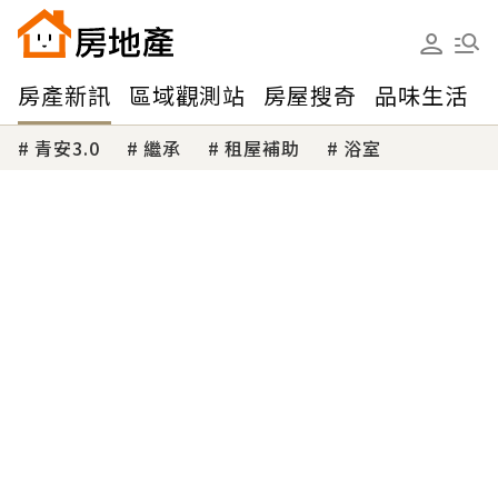
房產新訊
區域觀測站
房屋搜奇
品味生活
青安3.0
繼承
租屋補助
浴室