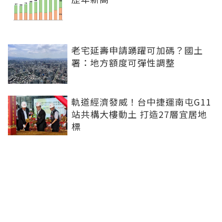
老宅延壽申請踴躍可加碼？國土
署：地方額度可彈性調整
軌道經濟發威！台中捷運南屯G11
站共構大樓動土 打造27層宜居地
標