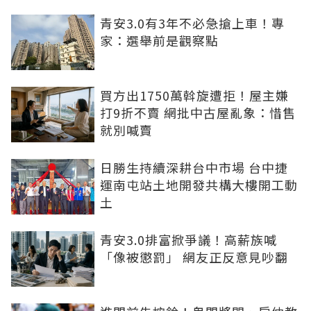
青安3.0有3年不必急搶上車！專
家：選舉前是觀察點
買方出1750萬斡旋遭拒！屋主嫌
打9折不賣 網批中古屋亂象：惜售
就別喊賣
日勝生持續深耕台中市場 台中捷
運南屯站土地開發共構大樓開工動
土
青安3.0排富掀爭議！高薪族喊
「像被懲罰」 網友正反意見吵翻