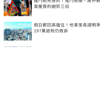
進門前先按鈴！鬼門將開、房仲教
賞屋簽約避邪三招
假日都回高雄住！他拿里長證明爭
197萬退稅仍敗訴
房市快要V轉！小孟老師指「明年
迎突破」：今年下半年是買點...資
金僅暫時被AI吸走
36%境外資金撐日本不動產交易
住宅、飯店及物流躍投資焦點