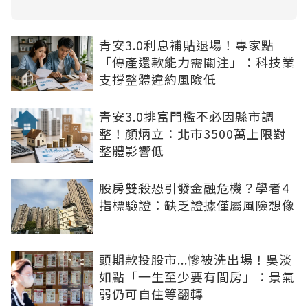
青安3.0利息補貼退場！專家點
「傳產還款能力需關注」：科技業
支撐整體違約風險低
青安3.0排富門檻不必因縣市調
整！顏炳立：北市3500萬上限對
整體影響低
股房雙殺恐引發金融危機？學者4
指標驗證：缺乏證據僅屬風險想像
頭期款投股市...慘被洗出場！吳淡
如點「一生至少要有間房」：景氣
弱仍可自住等翻轉