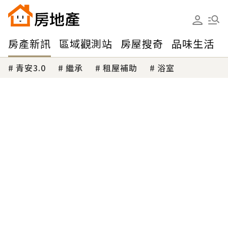
房產新訊
區域觀測站
房屋搜奇
品味生活
青安3.0
繼承
租屋補助
浴室