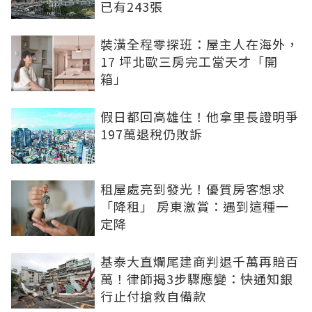
已有243張
裝潢全程零探班：屋主人在海外，
17 坪北歐三房完工當天才「開
箱」
假日都回高雄住！他拿里長證明爭
197萬退稅仍敗訴
租屋處亮到發光！優質房客想求
「降租」 房東激賞：遇到這種一
定降
基泰大直爛尾建商判退千萬再賠百
萬！律師揭3步驟應變：快通知銀
行止付搶救自備款