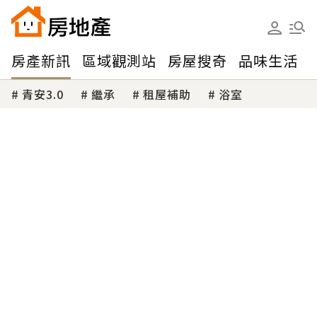
房產新訊
區域觀測站
房屋搜奇
品味生活
青安3.0
繼承
租屋補助
浴室