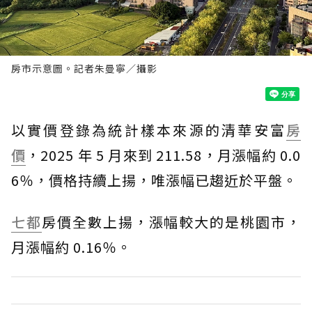
房市示意圖。記者朱曼寧／攝影
以實價登錄為統計樣本來源的清華安富
房
價
，2025 年 5 月來到 211.58，月漲幅約 0.0
6％，價格持續上揚，唯漲幅已趨近於平盤。
七都
房價全數上揚，漲幅較大的是桃園市，
月漲幅約 0.16％。