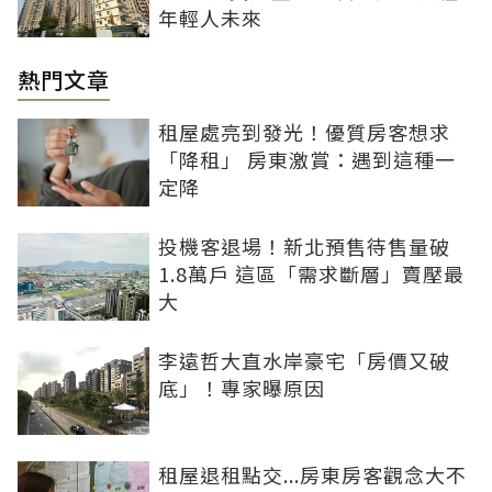
年輕人未來
熱門文章
租屋處亮到發光！優質房客想求
「降租」 房東激賞：遇到這種一
定降
投機客退場！新北預售待售量破
1.8萬戶 這區「需求斷層」賣壓最
大
李遠哲大直水岸豪宅「房價又破
底」！專家曝原因
租屋退租點交...房東房客觀念大不