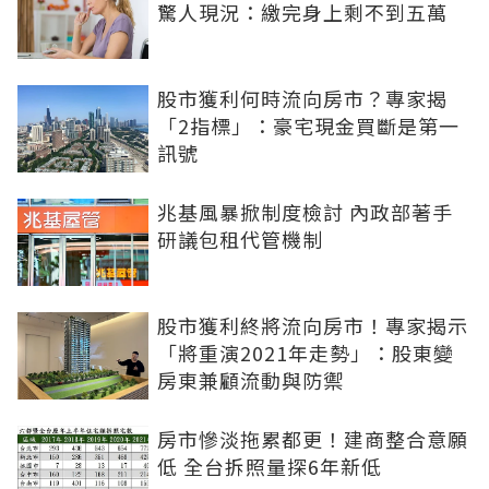
驚人現況：繳完身上剩不到五萬
股市獲利何時流向房市？專家揭
「2指標」：豪宅現金買斷是第一
訊號
兆基風暴掀制度檢討 內政部著手
研議包租代管機制
股市獲利終將流向房市！專家揭示
「將重演2021年走勢」：股東變
房東兼顧流動與防禦
房市慘淡拖累都更！建商整合意願
低 全台拆照量探6年新低