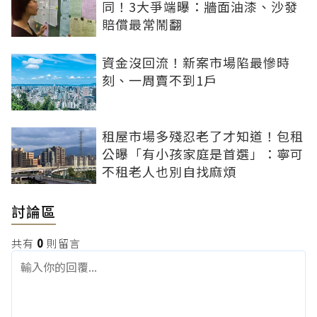
同！3大爭端曝：牆面油漆、沙發
賠償最常鬧翻
資金沒回流！新案市場陷最慘時
刻、一周賣不到1戶
租屋市場多殘忍老了才知道！包租
公曝「有小孩家庭是首選」：寧可
不租老人也別自找麻煩
討論區
共有
0
則留言