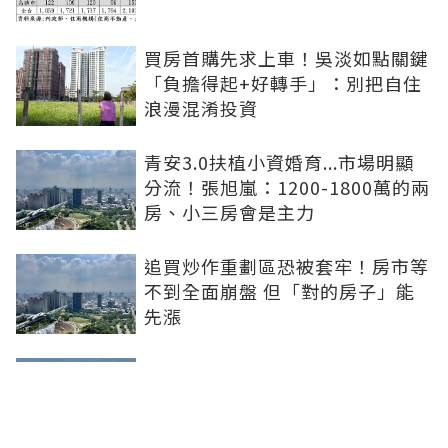
買房首購先求上車！吳淡如點關鍵
「負擔得起+好轉手」：別把自住
浪漫混淆投資
青安3.0扶植小資婚育...市場明顯
分流！張旭嵐：1200-1800萬的兩
房、小三房會是主力
追買炒作重劃區恐被套牢！房市等
不到全面崩盤 但「對的房子」能
先漲
買房跟著資金走！阿宅揭3指標
「鎖定潛力區」：政府砸錢、大企
業進駐是訊號