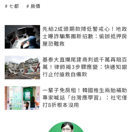
七都
房價
先給2成頭期款降低警戒心！地政
士曝詐騙集團新招數：偷辦抵押房
屋恐難救
基泰大直爛尾建商判退千萬再賠百
萬！律師揭3步驟應變：快通知銀
行止付搶救自備款
一輩子免房租！韓國推生兩胎補助
專家喊話「台灣應學習」：社宅僅
打8折根本沒用