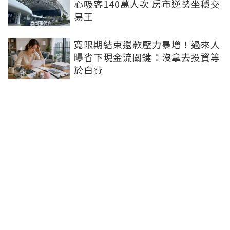
心吸客140萬人次 房市逆勢坐穩交
易王
寬限期結束還款壓力暴增！過來人
曝省下現金流關鍵：沒拿去投資等
於白費