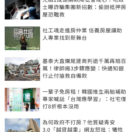
士曝詐騙集團新招數：偷辦抵押房
屋恐難救
社工魂走進房仲業 信義房屋讓助
人專業找到新舞台
基泰大直爛尾建商判退千萬再賠百
萬！律師揭3步驟應變：快通知銀
行止付搶救自備款
一輩子免房租！韓國推生兩胎補助
專家喊話「台灣應學習」：社宅僅
打8折根本沒用
為何政府不打房？他質疑青安
3.0「越貸越重」網友怒批：犧牲