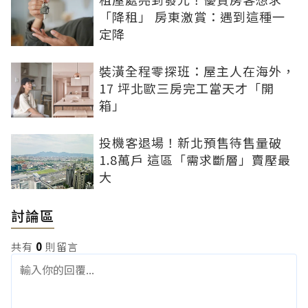
「降租」 房東激賞：遇到這種一
定降
裝潢全程零探班：屋主人在海外，
17 坪北歐三房完工當天才「開
箱」
投機客退場！新北預售待售量破
1.8萬戶 這區「需求斷層」賣壓最
大
討論區
共有
0
則留言