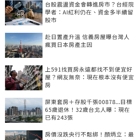
台股震盪資金會轉進房市？台經院
學者：AI紅利仍在、資金多半續留
股市
赴日置產升溫 信義房屋曝台灣人
瘋買日本房產主因
上591找買房永遠都找不到便宜好
屋？網友無奈：現在根本沒有便宜
房
屏東套房＋存股千張00878...目標
65歲退休！32歲台北人曝：現在
已有243張
房價沒跌央行不鬆綁！顏炳立：最