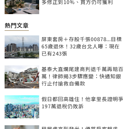
多修正到10%、買方仍可獲利
熱門文章
屏東套房＋存股千張00878...目標
65歲退休！32歲台北人曝：現在
已有243張
基泰大直爛尾建商判退千萬再賠百
萬！律師揭3步驟應變：快通知銀
行止付搶救自備款
假日都回高雄住！他拿里長證明爭
197萬退稅仍敗訴
租屋處亮到發光！優質房客想求