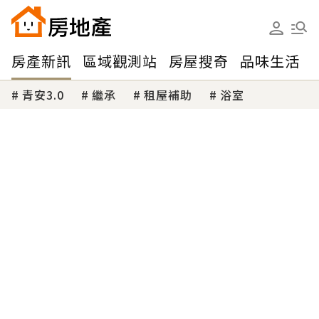
房產新訊
區域觀測站
房屋搜奇
品味生活
青安3.0
繼承
租屋補助
浴室