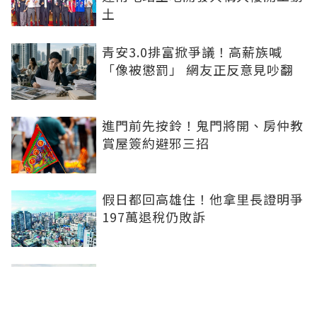
土
青安3.0排富掀爭議！高薪族喊
「像被懲罰」 網友正反意見吵翻
進門前先按鈴！鬼門將開、房仲教
賞屋簽約避邪三招
假日都回高雄住！他拿里長證明爭
197萬退稅仍敗訴
房市快要V轉！小孟老師指「明年
迎突破」：今年下半年是買點...資
金僅暫時被AI吸走