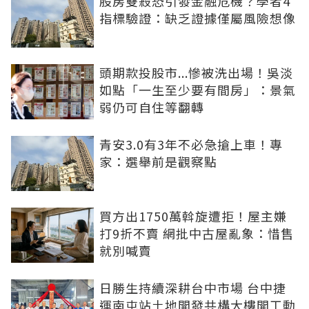
股房雙殺恐引發金融危機？學者4
指標驗證：缺乏證據僅屬風險想像
頭期款投股市...慘被洗出場！吳淡
如點「一生至少要有間房」：景氣
弱仍可自住等翻轉
青安3.0有3年不必急搶上車！專
家：選舉前是觀察點
買方出1750萬斡旋遭拒！屋主嫌
打9折不賣 網批中古屋亂象：惜售
就別喊賣
日勝生持續深耕台中市場 台中捷
運南屯站土地開發共構大樓開工動