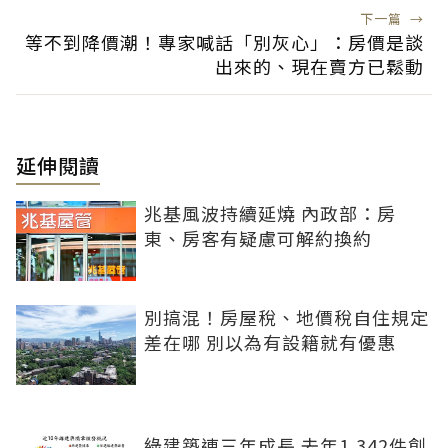
下一篇
→
等不到降價潮！專家喊話「別灰心」：房價是談
出來的、現在賣方已鬆動
延伸閱讀
兆基風波持續延燒 內政部：房
東、房客有疑慮可解約換約
別搞混！房屋稅、地價稅自住規定
差在哪 別以為有設籍就有優惠
綠建築連三年成長 去年1,342件創