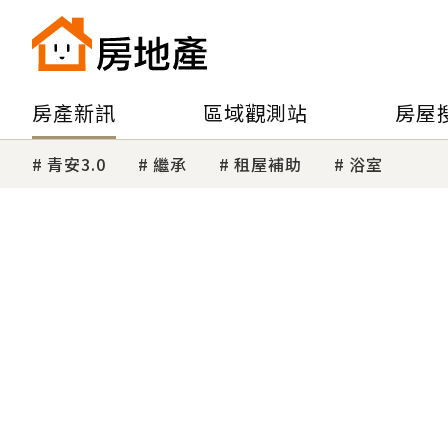
房產新訊
區域觀測站
房屋
青安3.0
繼承
租屋補助
浴室