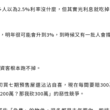
人以為2.5%利率沒什麼，但其實光利息就吃
，明年很可能會升到3%，到時候又有一批人會
資客根本跑不掉。
初買七期預售屋還沾沾自喜，現在每間要賠300
00萬？那我砍300萬」的惡性競爭。