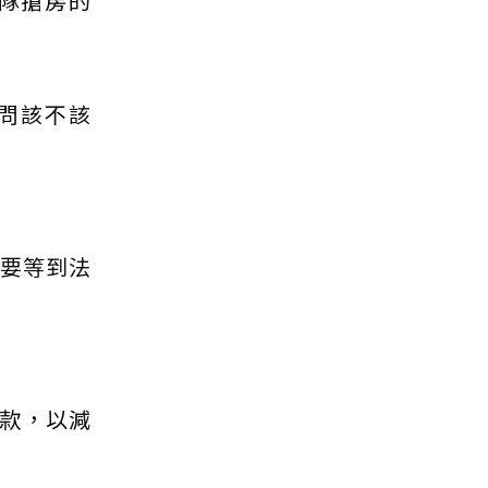
隊搶房的
其問該不該
不要等到法
款，以減