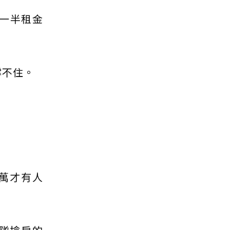
掉一半租金
撐不住。
萬才有人