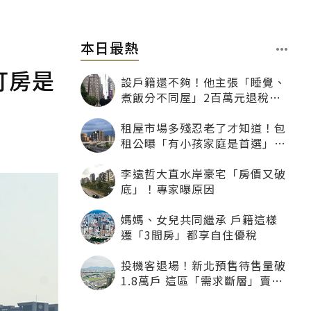
本日最熱
打房是
設戶籍還不夠！他主張「睡覺、
煮飯分不同屋」2百萬元退稅照
樣沒了
租屋市場多殘忍老了才知道！包
租公曝「有小孩家庭是首選」：
寧可不租老人也別自找麻煩
李遠哲大直水岸豪宅「房價又破
底」！專家曝原因
媽媽、女兒共同繼承 戶籍這樣
遷「3間房」都享自住優稅
投機客退場！新北預售待售量破
1.8萬戶 這區「需求斷層」賣壓
最大