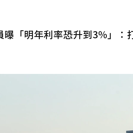
專員曝「明年利率恐升到3%」：