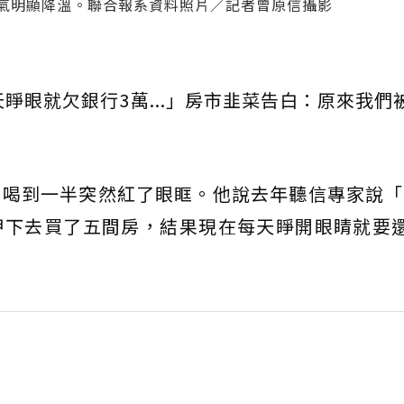
買氣明顯降溫。聯合報系資料照片／記者曾原信攝影
每天睜眼就欠銀行3萬...」房市韭菜告白：原來我們
，喝到一半突然紅了眼眶。他說去年聽信專家說「
押下去買了五間房，結果現在每天睜開眼睛就要還