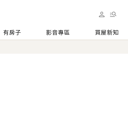
有房子
影音專區
買屋新知