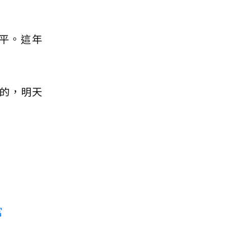
平。這年
守的，明天
富