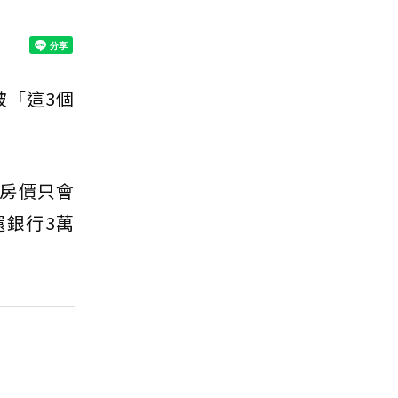
被「這3個
房價只會
銀行3萬