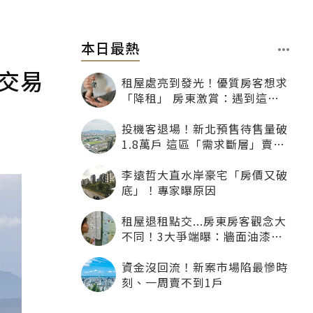
本日最熱
：交易
租屋處亮到發光！優質房客想求
「降租」 房東激賞：遇到這種
一定降
投機客退場！新北預售待售量破
1.8萬戶 這區「需求斷層」賣壓
最大
李遠哲大直水岸豪宅「房價又破
底」！專家曝原因
租屋退租點交...房東房客觀念大
不同！3大爭端曝：牆面油漆、
沙發賠償最常鬧翻
資金沒回流！新案市場陷最慘時
刻、一周賣不到1戶