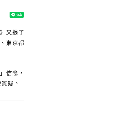
》又提了
敦、東京都
」信念，
被質疑。