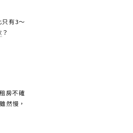
化只有3～
款
？
，租房不確
雖然慢，