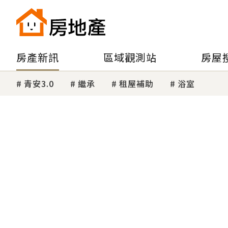
房產新訊
區域觀測站
房屋
青安3.0
繼承
租屋補助
浴室