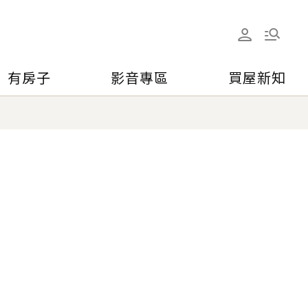
有房子
影音專區
買屋新知