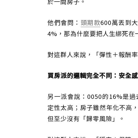
於一間房子。
他們會問：
頭期款
600萬丟到
4%，那為什麼要把人生綁死在
對這群人來說，「彈性＋報酬率
買房派的邏輯完全不同：安全感
另一派會說：0050的16%
定性太高；房子雖然年化不高
但至少沒有「歸零風險」。