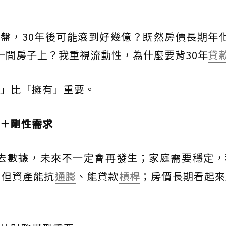
大盤，30年後可能滾到好幾億？既然房價長期年
一間房子上？我重視流動性，為什麼要背30年
貸
」比「擁有」重要。
＋剛性需求
是過去數據，未來不一定會再發生；家庭需要穩定
，但資產能抗
通膨
、能貸款
槓桿
；房價長期看起來