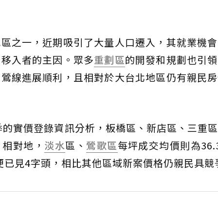
地區之一，近期吸引了大量人口遷入，其就業機會
引移入者的主因。眾多
重劃區
的開發和規劃也引領
三鶯線進展順利，且相對於大台北地區仍有親民房
三季的實價登錄資訊分析，板橋區、新店區、三重
間。相對地，
淡水
區、
鶯歌區
每坪成交均價則為36.
即便已見4字頭，相比其他區域新案價格仍親民具競