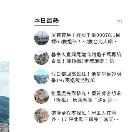
本日最熱
屏東套房＋存股千張00878...目
標65歲退休！32歲台北人曝：
現在已有243張
基泰大直爛尾建商判退千萬再賠
百萬！律師揭3步驟應變：快通
知銀行止付搶救自備款
假日都回高雄住！他拿里長證明
爭197萬退稅仍敗訴
租屋處亮到發光！優質房客想求
「降租」 房東激賞：遇到這種
一定降
裝潢全程零探班：屋主人在海
外，17 坪北歐三房完工當天才
「開箱」