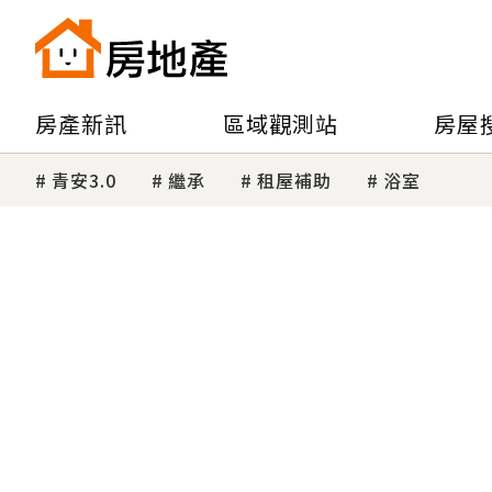
房產新訊
區域觀測站
房屋
青安3.0
繼承
租屋補助
浴室