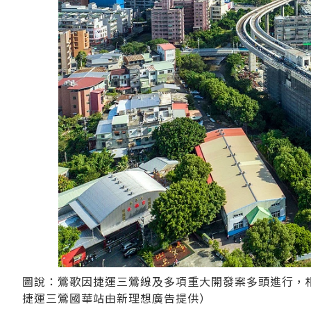
圖說：鶯歌因捷運三鶯線及多項重大開發案多頭進行，
捷運三鶯國華站由新理想廣告提供）