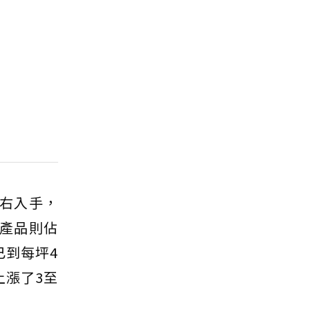
元左右入手，
產品則佔
已到每坪4
上漲了3至