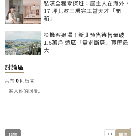
裝潢全程零探班：屋主人在海外，
17 坪北歐三房完工當天才「開
箱」
投機客退場！新北預售待售量破
1.8萬戶 這區「需求斷層」賣壓最
大
討論區
共有
0
則留言
規範
回覆