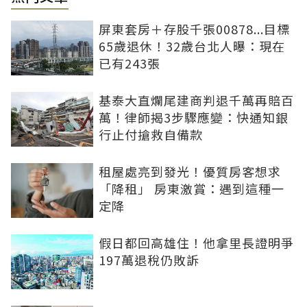
屏東套房＋存股千張00878...目標
65歲退休！32歲台北人曝：現在
已有243張
基泰大直爛尾建商判退千萬再賠百
萬！律師揭3步驟應變：快通知銀
行止付搶救自備款
租屋處亮到發光！優質房客想求
「降租」 房東激賞：遇到這種一
定降
假日都回高雄住！他拿里長證明爭
197萬退稅仍敗訴