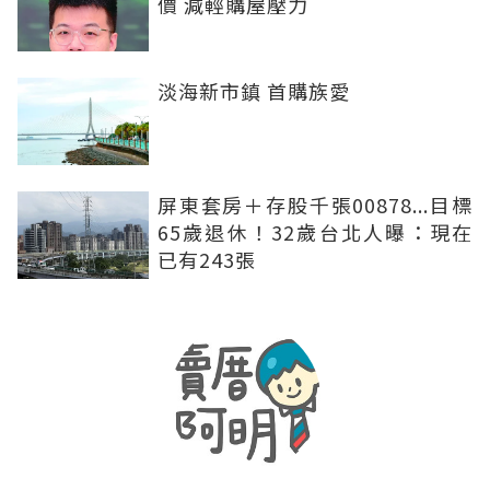
價 減輕購屋壓力
淡海新市鎮 首購族愛
屏東套房＋存股千張00878...目標
65歲退休！32歲台北人曝：現在
已有243張