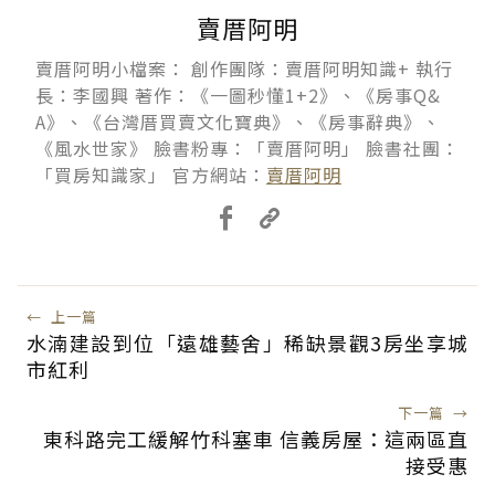
賣厝阿明
賣厝阿明小檔案： 創作團隊：賣厝阿明知識+ 執行
長：李國興 著作：《一圖秒懂1+2》、《房事Q&
A》、《台灣厝買賣文化寶典》、《房事辭典》、
《風水世家》 臉書粉專：「賣厝阿明」 臉書社團：
「買房知識家」 官方網站：
賣厝阿明
←
上一篇
水湳建設到位「遠雄藝舍」稀缺景觀3房坐享城
市紅利
下一篇
→
東科路完工緩解竹科塞車 信義房屋：這兩區直
接受惠