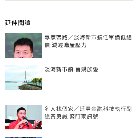
延伸閱讀
專家帶路／淡海新市鎮低單價低總
價 減輕購屋壓力
淡海新市鎮 首購族愛
名人找個家／廷豐金融科技執行副
總黃勇諴 緊盯兩訊號