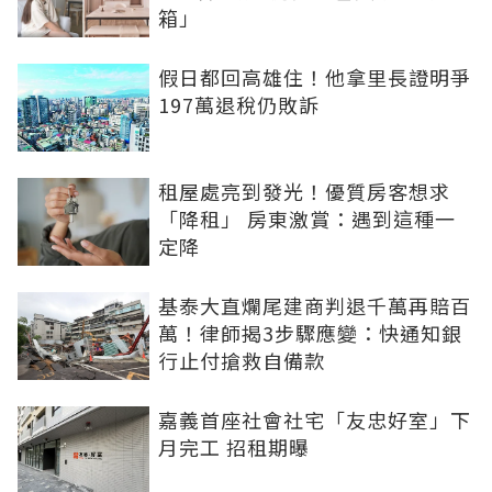
箱」
假日都回高雄住！他拿里長證明爭
197萬退稅仍敗訴
租屋處亮到發光！優質房客想求
「降租」 房東激賞：遇到這種一
定降
基泰大直爛尾建商判退千萬再賠百
萬！律師揭3步驟應變：快通知銀
行止付搶救自備款
嘉義首座社會社宅「友忠好室」下
月完工 招租期曝