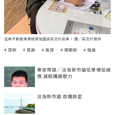
住商不動產南港經貿加盟店莊志价店東。 圖／莊志价提供
貸款
買房
房貸
頭期款
租房
專家帶路／淡海新市鎮低單價低總
價 減輕購屋壓力
淡海新市鎮 首購族愛