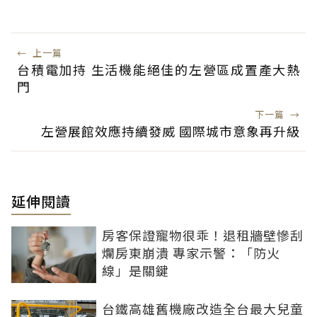
←
上一篇
台積電加持 生活機能絕佳的左營區成置產大熱
門
下一篇
→
左營展館效應持續發威 國際城市意象再升級
延伸閱讀
房客保證寵物很乖！退租牆壁慘刮
爛房東崩潰 專家示警：「防火
線」是關鍵
台鐵高雄舊機廠改造全台最大兒童