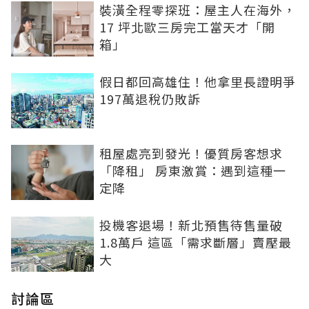
裝潢全程零探班：屋主人在海外，
17 坪北歐三房完工當天才「開
箱」
假日都回高雄住！他拿里長證明爭
197萬退稅仍敗訴
租屋處亮到發光！優質房客想求
「降租」 房東激賞：遇到這種一
定降
投機客退場！新北預售待售量破
1.8萬戶 這區「需求斷層」賣壓最
大
討論區