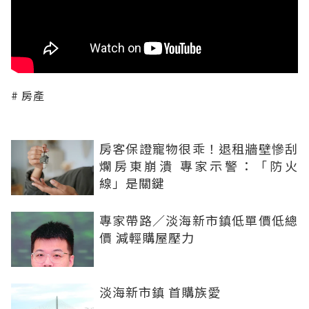
房產
房客保證寵物很乖！退租牆壁慘刮
爛房東崩潰 專家示警：「防火
線」是關鍵
專家帶路／淡海新市鎮低單價低總
價 減輕購屋壓力
淡海新市鎮 首購族愛