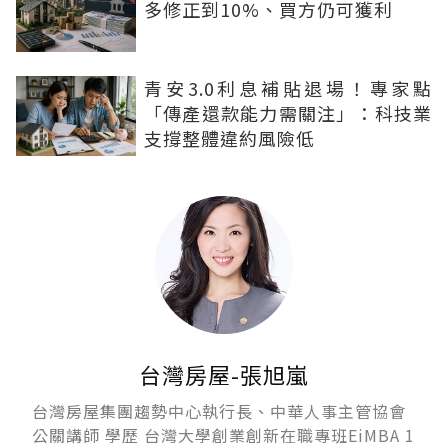
多修正到10%、買方仍可獲利
青安3.0利息補貼退場！專家點
「傳產還款能力需關注」：科技業
支撐整體違約風險低
台灣房屋-張旭嵐
台灣房屋集團趨勢中心執行長、中華人事主管協會
公關講師 學歷 台灣大學創業創新在職專班EiMBA 1