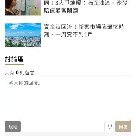
同！3大爭端曝：牆面油漆、沙發
賠償最常鬧翻
資金沒回流！新案市場陷最慘時
刻、一周賣不到1戶
討論區
共有
0
則留言
規範
回覆