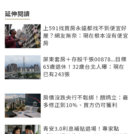
延伸閱讀
上591找買房永遠都找不到便宜好
屋？網友無奈：現在根本沒有便宜
房
屏東套房＋存股千張00878...目標
65歲退休！32歲台北人曝：現在
已有243張
房價沒跌央行不鬆綁！顏炳立：最
多修正到10%、買方仍可獲利
青安3.0利息補貼退場！專家點