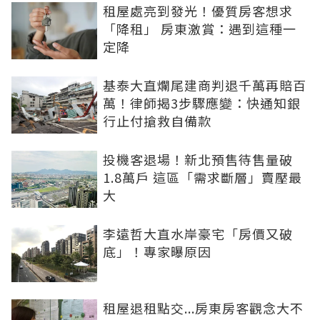
租屋處亮到發光！優質房客想求
「降租」 房東激賞：遇到這種一
定降
基泰大直爛尾建商判退千萬再賠百
萬！律師揭3步驟應變：快通知銀
行止付搶救自備款
投機客退場！新北預售待售量破
1.8萬戶 這區「需求斷層」賣壓最
大
李遠哲大直水岸豪宅「房價又破
底」！專家曝原因
租屋退租點交...房東房客觀念大不