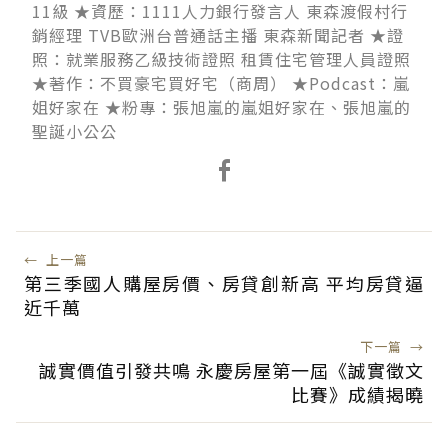
11級 ★資歷：1111人力銀行發言人 東森渡假村行
銷經理 TVB歐洲台普通話主播 東森新聞記者 ★證
照：就業服務乙級技術證照 租賃住宅管理人員證照
★著作：不買豪宅買好宅（商周） ★Podcast：嵐
姐好家在 ★粉專：張旭嵐的嵐姐好家在、張旭嵐的
聖誕小公公
←
上一篇
第三季國人購屋房價、房貸創新高 平均房貸逼
近千萬
下一篇
→
誠實價值引發共鳴 永慶房屋第一屆《誠實徵文
比賽》成績揭曉