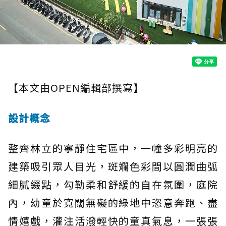
【本文由OPEN編輯部撰寫】
設計概念
整齊林立的寧靜住宅區中，一幢多彩明亮的
建築吸引眾人目光，斑斕色彩間以圓潤曲弧
細膩綴點，勾勒柔和舒緩的自在氛圍，庭院
內，幼童於寬闊無礙的綠地中恣意奔跑、盡
情嬉戲，灌注活潑輕快的童真氣息，一張張