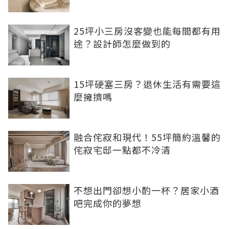
25坪小三房沒客變也能每間都有用
途？設計師怎麼做到的
15坪硬塞三房？退休生活有需要這
麼擁擠嗎
融合侘寂和現代！55坪簡約溫馨的
侘寂宅邸一點都不冷清
不想出門卻想小酌一杯？居家小酒
吧完成你的夢想