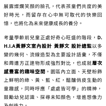
展露燦爛笑顏的臉孔，代表孩童們共度的美
好時光，而留存在心中無可取代的快樂回
憶，也將化為未來健康成長的養分。
考量學齡前兒童正處好奇心旺盛的階段，
D.
H.I.A黃靜文室內設計 黃靜文 設計總監
以多
變的幾何、流線造型為主要設計語彙，不僅
和周遭方正建物形成強烈對比，也成就
層次
感豐富的趣味空間
。園區內立面、天壁粉飾
上鮮明的綠、黃、藍、紅，醞釀俏皮生動的
童趣感，同時呼應「處處皆可學」的精神，
鼓勵幼兒認識、探尋未知顏色，增進想像力
及創造力。