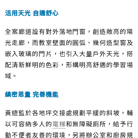
活用天光 自適舒心
全案廊道設有對外落地門窗，創造敞亮的陽
光走廊，而教室壁面的圓弧、幾何造型窗及
嵌入玻璃的門片，也引入大量戶外天光，搭
配清新鮮明的色彩，形構明亮舒適的學習場
域。
縝密思量 完善機能
黃總監於各地坪交接處規劃平緩的斜坡，輔
以可容納多人的
電梯
和無障礙廁所，給予行
動不便者友善的環境，另將辦公室和廚房規