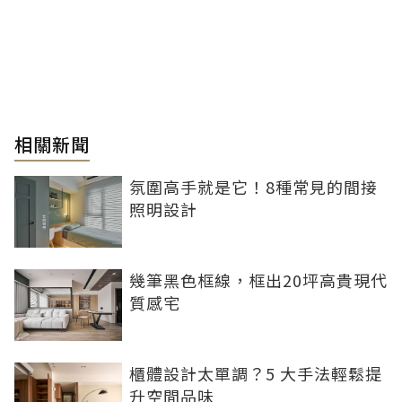
相關新聞
氛圍高手就是它！8種常見的間接
照明設計
幾筆黑色框線，框出20坪高貴現代
質感宅
櫃體設計太單調？5 大手法輕鬆提
升空間品味