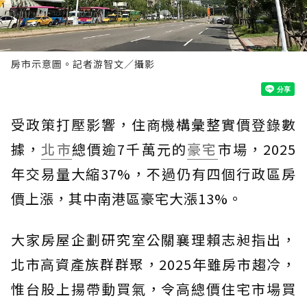
房市示意圖。記者游智文／攝影
受政策打壓影響，住商機構彙整實價登錄數
據，
北市
總價逾7千萬元的
豪宅
市場，2025
年交易量大縮37%，不過仍有四個行政區房
價上漲，其中南港區豪宅大漲13%。
大家房屋企劃研究室公關襄理賴志昶指出，
北市高資產族群群聚，2025年雖房市趨冷，
惟台股上揚帶動買氣，令高總價住宅市場買