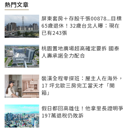
熱門文章
屏東套房＋存股千張00878...目標
65歲退休！32歲台北人曝：現在
已有243張
桃園置地廣場超高確定要拆 國泰
人壽承諾全力配合
裝潢全程零探班：屋主人在海外，
17 坪北歐三房完工當天才「開
箱」
假日都回高雄住！他拿里長證明爭
197萬退稅仍敗訴