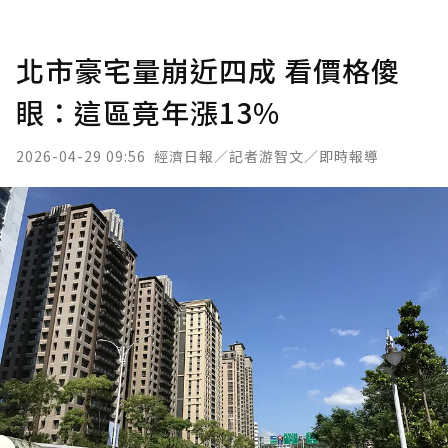
北市豪宅量崩近四成 看價格傻
眼：這區竟年漲13%
2026-04-29 09:56
經濟日報／記者游智文／即時報導