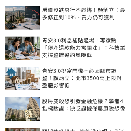
房價沒跌央行不鬆綁！顏炳立：最
多修正到10%、買方仍可獲利
青安3.0利息補貼退場！專家點
「傳產還款能力需關注」：科技業
支撐整體違約風險低
青安3.0排富門檻不必因縣市調
整！顏炳立：北市3500萬上限對
整體影響低
股房雙殺恐引發金融危機？學者4
指標驗證：缺乏證據僅屬風險想像