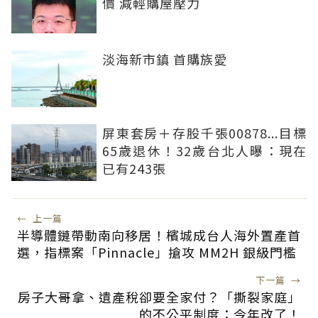
價 減輕購屋壓力
淡海新市鎮 首購族愛
屏東套房＋存股千張00878...目標
65歲退休！32歲台北人曝：現在
已有243張
←
上一篇
半導體鏈帶動南向移居！檳城成台人海外置產首
選，指標案「Pinnacle」搶攻 MM2H 銀級門檻
下一篇
→
房子大哥拿、遺產稅卻要全家付？「撕裂家庭」
的不公平制度：今年改了！