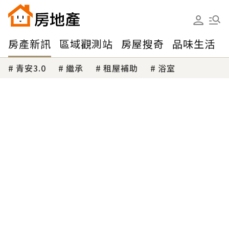
房產新訊
區域觀測站
房屋搜奇
品味生活
青安3.0
繼承
租屋補助
浴室