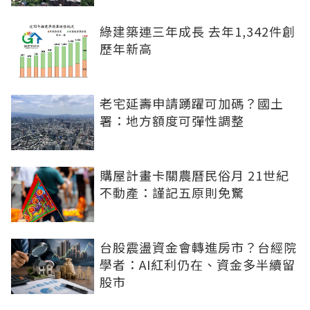
綠建築連三年成長 去年1,342件創
歷年新高
老宅延壽申請踴躍可加碼？國土
署：地方額度可彈性調整
購屋計畫卡關農曆民俗月 21世紀
不動產：謹記五原則免驚
台股震盪資金會轉進房市？台經院
學者：AI紅利仍在、資金多半續留
股市