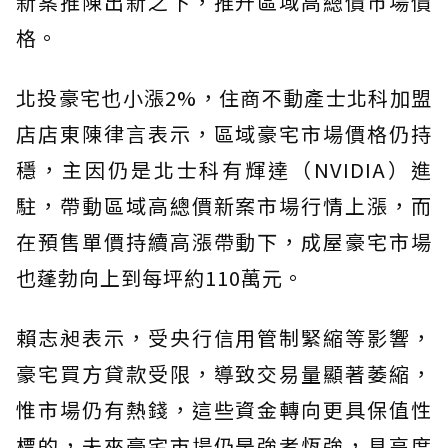
新案推陳出新之下，推升區域高總價市場價
格。
北投豪宅也小漲2%，住商不動產士北科加盟
店店東陳律言表示，區域豪宅市場價格仍持
穩，主因仍是北士科有輝達（NVIDIA）進
駐，帶動區域高總價新案市場行情上漲，而
在預售單價持續高漲帶動下，成屋豪宅市場
也蓬勃向上到每坪約110萬元。
賴志昶表示，受央行信用管制緊縮等影響，
豪宅買方貸款受限，導致交易量顯著萎縮，
惟市場仍有熱錢，這些資金轉向更具保值性
標的，未來豪宅市場仍是強者恆強，具高度