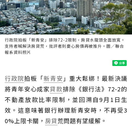
行政院拍板「新青安」排除72-2限制，房貸水龍頭全面放寬。
支持者喊解決房貸荒，批評者則憂心房價再被推升。圖／聯合
報系資料照片
行政院
拍板「
新青安
」重大鬆綁！最新決議
將青年安心成家
貸款
排除《銀行法》72-2的
不動產放款比率限制，並回溯自9月1日生
效。這意味著銀行辦理新青安時，不再受3
0%上限卡關，
房貸
荒問題有望緩解。