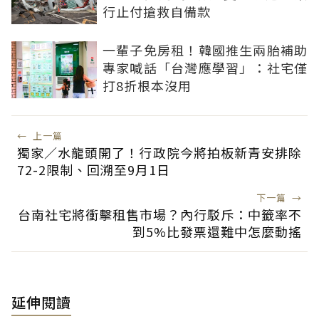
行止付搶救自備款
一輩子免房租！韓國推生兩胎補助
專家喊話「台灣應學習」：社宅僅
打8折根本沒用
←
上一篇
獨家／水龍頭開了！行政院今將拍板新青安排除
72-2限制、回溯至9月1日
下一篇
→
台南社宅將衝擊租售市場？內行駁斥：中籤率不
到5%比發票還難中怎麼動搖
延伸閱讀