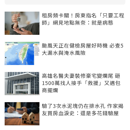
租房頻卡關！房東指名「只要工程
師」網見地點無奈：就是病態
颱風天正在健檢房屋好時機 必查5
大漏水與淹水風險
高雄名醫夫妻裝修豪宅變爛尾 砸
1500萬找人接手「救援」又遇包
商擺爛
驗了3次水泥塊仍在排水孔 作家揭
友買房血淚史：還是多花錢驗屋