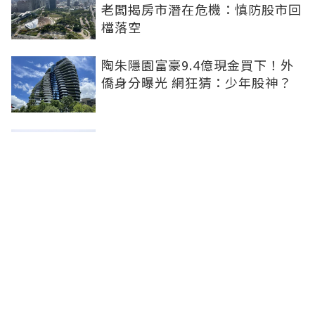
老闆揭房市潛在危機：慎防股市回
檔落空
陶朱隱園富豪9.4億現金買下！外
僑身分曝光 網狂猜：少年股神？
樹林哪值得住、適合投資？網研究
一年排出前三名：北大特區勝出
雙北房價6月全面轉強！信義房價
指數出爐 台北市年漲逾6％、新北
轉正成長