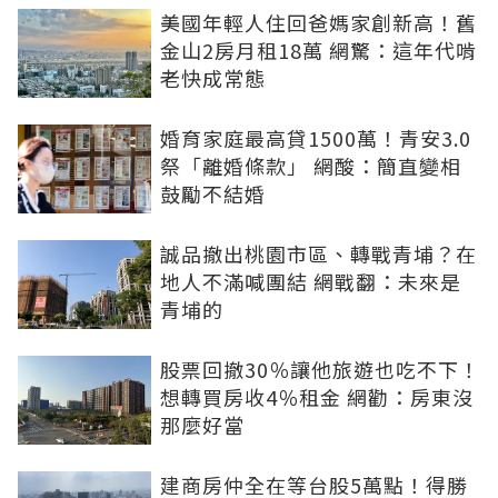
美國年輕人住回爸媽家創新高！舊
金山2房月租18萬 網驚：這年代啃
老快成常態
婚育家庭最高貸1500萬！青安3.0
祭「離婚條款」 網酸：簡直變相
鼓勵不結婚
誠品撤出桃園市區、轉戰青埔？在
地人不滿喊團結 網戰翻：未來是
青埔的
股票回撤30％讓他旅遊也吃不下！
想轉買房收4％租金 網勸：房東沒
那麼好當
建商房仲全在等台股5萬點！得勝