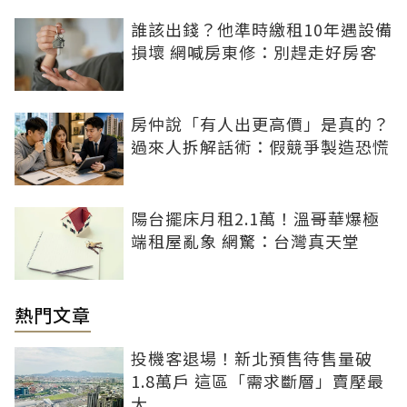
誰該出錢？他準時繳租10年遇設備
損壞 網喊房東修：別趕走好房客
房仲說「有人出更高價」是真的？
過來人拆解話術：假競爭製造恐慌
陽台擺床月租2.1萬！溫哥華爆極
端租屋亂象 網驚：台灣真天堂
熱門文章
投機客退場！新北預售待售量破
1.8萬戶 這區「需求斷層」賣壓最
大