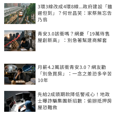
3環3線改成4環8線...政府建設「雖
遲但到」？何世昌笑：家祭無忘告
乃翁
青安3.0該衝嗎？網憂「19萬待售
屋創新高」：別急著幫建商解套
月薪4.2萬該衝青安3.0？網友勸
「別急買房」：一念之差恐多辛苦
10年
先給2成頭期款降低警戒心！地政
士曝詐騙集團新招數：偷辦抵押房
屋恐難救