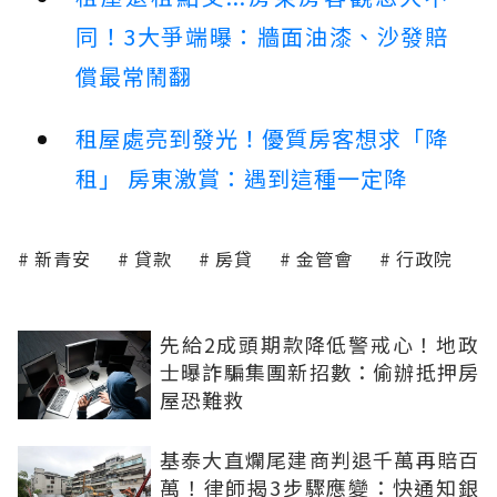
同！3大爭端曝：牆面油漆、沙發賠
償最常鬧翻
租屋處亮到發光！優質房客想求「降
租」 房東激賞：遇到這種一定降
新青安
貸款
房貸
金管會
行政院
先給2成頭期款降低警戒心！地政
士曝詐騙集團新招數：偷辦抵押房
屋恐難救
基泰大直爛尾建商判退千萬再賠百
萬！律師揭3步驟應變：快通知銀