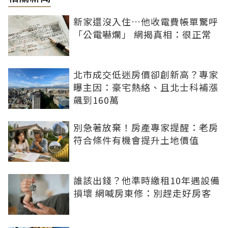
新家還沒入住…他收電費帳單驚呼
「公電嚇爛」 網揭真相：很正常
北市成交低迷房價卻創新高？專家
曝主因：豪宅熱絡、且北士科補漲
飆到160萬
別急著放棄！房產專家提醒：老房
符合條件有機會提升土地價值
誰該出錢？他準時繳租10年遇設備
損壞 網喊房東修：別趕走好房客