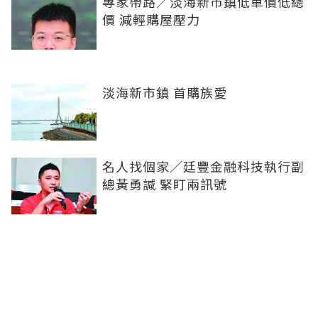
專家帶路／淡海新市鎮低單價低總
價 減輕購屋壓力
淡海新市鎮 首購族愛
名人找個家／廷豐金融科技執行副
總黃勇諴 緊盯兩訊號