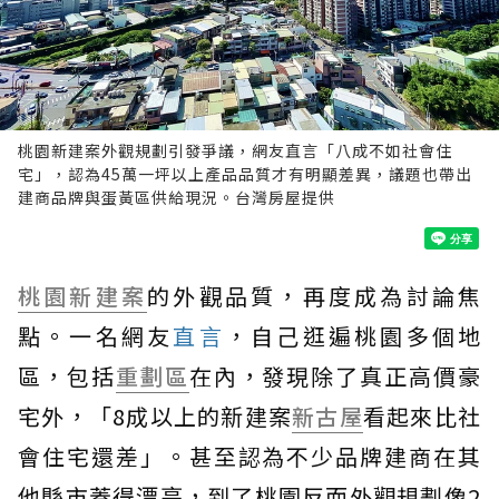
桃園新建案外觀規劃引發爭議，網友直言「八成不如社會住
宅」，認為45萬一坪以上產品品質才有明顯差異，議題也帶出
建商品牌與蛋黃區供給現況。台灣房屋提供
桃園
新建案
的外觀品質，再度成為討論焦
點。一名網友
直言
，自己逛遍桃園多個地
區，包括
重劃區
在內，發現除了真正高價豪
宅外，「8成以上的新建案
新古屋
看起來比社
會住宅還差」。甚至認為不少品牌建商在其
他縣市蓋得漂亮，到了桃園反而外觀規劃像2