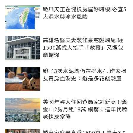
颱風天正在健檢房屋好時機 必查5
大漏水與淹水風險
高雄名醫夫妻裝修豪宅變爛尾 砸
1500萬找人接手「救援」又遇包
商擺爛
驗了3次水泥塊仍在排水孔 作家揭
友買房血淚史：還是多花錢驗屋
美國年輕人住回爸媽家創新高！舊
金山2房月租18萬 網驚：這年代啃
老快成常態
婚育家庭最高貸1500萬！青安3.0