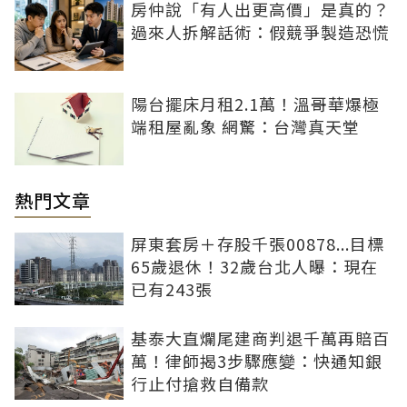
房仲說「有人出更高價」是真的？
過來人拆解話術：假競爭製造恐慌
陽台擺床月租2.1萬！溫哥華爆極
端租屋亂象 網驚：台灣真天堂
熱門文章
屏東套房＋存股千張00878...目標
65歲退休！32歲台北人曝：現在
已有243張
基泰大直爛尾建商判退千萬再賠百
萬！律師揭3步驟應變：快通知銀
行止付搶救自備款