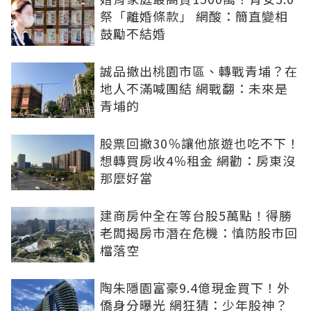
祭「離婚條款」 網酸：簡直變相
鼓勵不結婚
誠品撤出桃園市區、轉戰青埔？在
地人不滿喊團結 網戰翻：未來是
青埔的
股票回撤30％讓他旅遊也吃不下！
想轉買房收4％租金 網勸：房東沒
那麼好當
建商房仲全在等台股5萬點！得勝
老闆揭房市潛在危機：慎防股市回
檔落空
陶朱隱園富豪9.4億現金買下！外
僑身分曝光 網狂猜：少年股神？