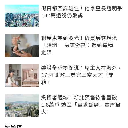
假日都回高雄住！他拿里長證明爭
197萬退稅仍敗訴
租屋處亮到發光！優質房客想求
「降租」 房東激賞：遇到這種一
定降
裝潢全程零探班：屋主人在海外，
17 坪北歐三房完工當天才「開
箱」
投機客退場！新北預售待售量破
1.8萬戶 這區「需求斷層」賣壓最
大
討論區